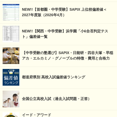
NEW!!【首都圏・中学受験】SAPIX 上位校偏差値＜
2027年度版（2026年4月）
NEW!!【関西・中学受験】浜学園「小6合否判定テス
ト」偏差値一覧
【中学受験の塾選び】SAPIX・日能研・四谷大塚・早稲
アカ・エルカミノ・グノーブルの特徴・費用と合格力
都道府県別 高校入試偏差値ランキング
全国公立高校入試（過去入試問題・正答）
イード・アワード