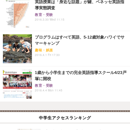
英語授業は「身近な話題」が鍵、ベネッセ英語指
導実態調査
教育・受験
2016.3.30 Wed 11:15
プログラムはすべて英語、5-12歳対象ハワイでサ
マーキャンプ
趣味・娯楽
2016.4.1 Fri 17:30
1歳から小学生までの完全英語指導スクール4/23戸
塚に開校
教育・受験
2016.4.4 Mon 11:45
中学生アクセスランキング