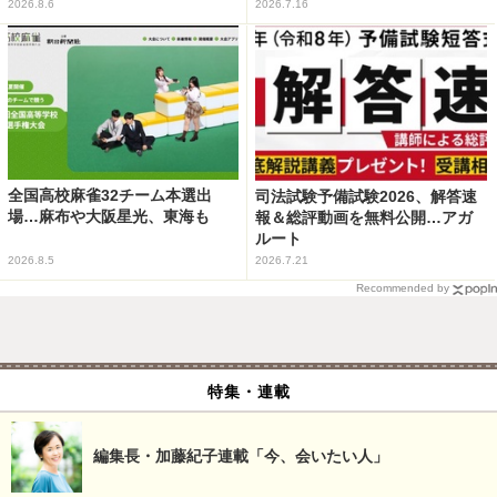
2026.8.6
2026.7.16
全国高校麻雀32チーム本選出
司法試験予備試験2026、解答速
場…麻布や大阪星光、東海も
報＆総評動画を無料公開…アガ
ルート
2026.8.5
2026.7.21
Recommended by
特集・連載
編集長・加藤紀子連載「今、会いたい人」