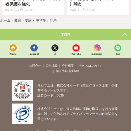
者保護を強化
川崎市
2026.7.31 Fri 13:45
2026.8.7 Fri 10:45
ホーム
›
教育・受験
›
中学生
›
記事
TOP
Home
Facebook
X
YouTube
Instagram
line
お問合せ
広告掲載
会社概要
リセマムについて
個人情報保護方針
リセマムは、株式会社イード（東証グロース上場）の運
営するサービスです。
証券コード：6038
株式会社イードは、個人情報の適切な取扱いを行う事業
者に対して付与されるプライバシーマークの付与認定を
受けています。