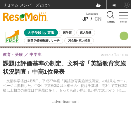
リセマム メンバーズ
Language
JP
/
CN
menu
search
大学受験 by 東進
医学部
東大受験
医専予備校徹底リサーチ
河合塾×東大特集
親子で考える大学選び
高校受験
中学受験
小学校受験
教育・受験
中学生
2016.4.5 Tue 18:15
共通テスト
夏休み
8月開催学校説明会・相談会
課題は評価基準の制定、文科省「英語教育実施
8月開催イベント・WS
全国公立高校 過去問
人気記事
状況調査」中高1位発表
自由研究教材（小学生向け）
自由研究教材（中学生向け）
ランキング
文部科学省は4月5日、平成27年度「英語教育実施状況調査」の結果をホーム
ページに掲載した。中3生で英検3級以上相当の生徒は千葉県、高3生で英検準2
級以上相当の生徒は群馬県に多く、もっとも高い県と低い県で20ポイント以上
の差が生まれていた。
advertisement