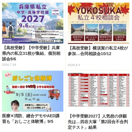
【高校受験】【中学受験】兵庫
【高校受験】横須賀の私立4校が
県内の私立31校が集結、個別相
参加…合同相談会10/12
談会9/6
2026.7.28
2026.8.5
医療✕消防、縫合デモやAED講
【中学受験2027】人気校の併願
習も「おしごと体験博」9/5
先は…四谷大塚「第2回合不合判
定テスト」結果