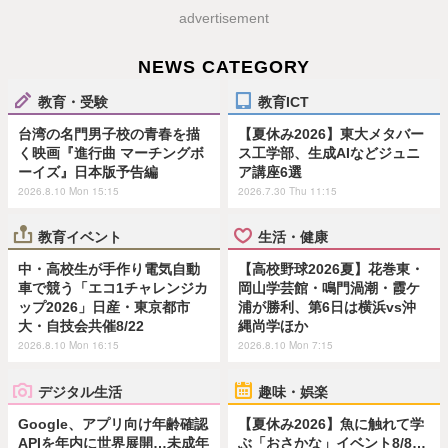
advertisement
NEWS CATEGORY
教育・受験
教育ICT
台湾の名門男子校の青春を描
【夏休み2026】東大メタバー
く映画『進行曲 マーチングボ
ス工学部、生成AIなどジュニ
ーイズ』日本版予告編
ア講座6選
2026.8.10 Mon 15:15
2026.7.30 Thu 11:15
教育イベント
生活・健康
中・高校生が手作り電気自動
【高校野球2026夏】花巻東・
車で競う「エコ1チャレンジカ
岡山学芸館・鳴門渦潮・霞ケ
ップ2026」日産・東京都市
浦が勝利、第6日は横浜vs沖
大・自技会共催8/22
縄尚学ほか
2026.8.10 Mon 16:15
2026.8.10 Mon 7:15
デジタル生活
趣味・娯楽
Google、アプリ向け年齢確認
【夏休み2026】魚に触れて学
APIを年内に世界展開…未成年
ぶ「おさかな」イベント8/8…