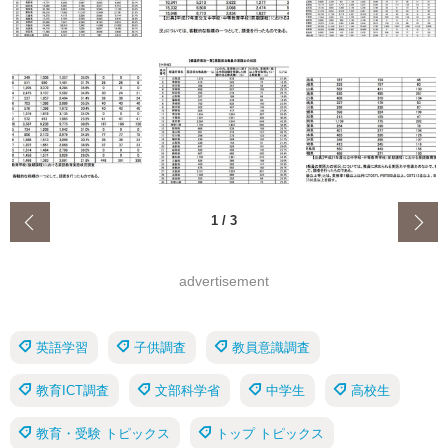
‹
1
/
3
advertisement
英語学習
子供調査
教員意識調査
教育ICT調査
文部科学省
中学生
高校生
教育・受験 トピックス
トップ トピックス