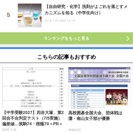
【自由研究・化学】洗剤がよごれを落とすメ
カニズムを知る（中学生向け）
2018.7.25 Wed 16:15
ランキングをもっと見る
こちらの記事もおすすめ
【中学受験2027】四谷大塚、第2
高校囲碁全国大会、団体戦は
回合不合判定テスト（7/5実施）
灘・南山女子部が優勝
偏差値…筑駒74・桜蔭70＜PR＞
2026.7.10
2026.8.5