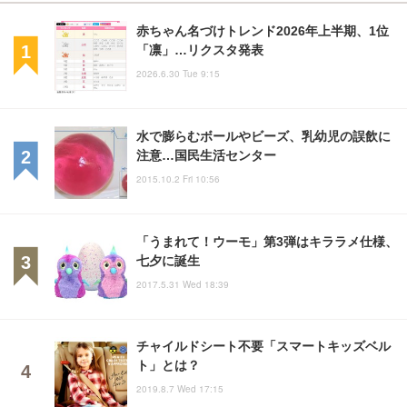
赤ちゃん名づけトレンド2026年上半期、1位
「凛」…リクスタ発表
2026.6.30 Tue 9:15
水で膨らむボールやビーズ、乳幼児の誤飲に
注意…国民生活センター
2015.10.2 Fri 10:56
「うまれて！ウーモ」第3弾はキララメ仕様、
七夕に誕生
2017.5.31 Wed 18:39
チャイルドシート不要「スマートキッズベル
ト」とは？
2019.8.7 Wed 17:15