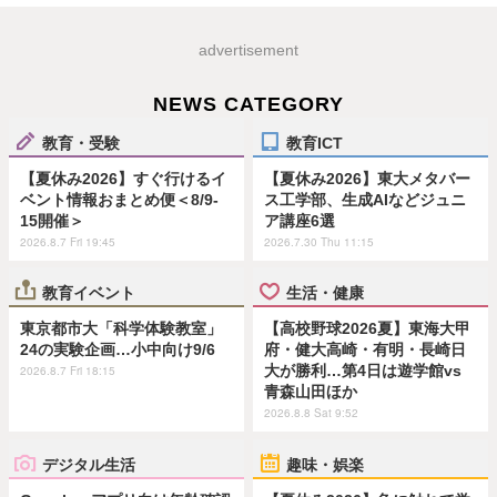
advertisement
NEWS CATEGORY
教育・受験
教育ICT
【夏休み2026】すぐ行けるイ
【夏休み2026】東大メタバー
ベント情報おまとめ便＜8/9-
ス工学部、生成AIなどジュニ
15開催＞
ア講座6選
2026.8.7 Fri 19:45
2026.7.30 Thu 11:15
教育イベント
生活・健康
東京都市大「科学体験教室」
【高校野球2026夏】東海大甲
24の実験企画…小中向け9/6
府・健大高崎・有明・長崎日
大が勝利…第4日は遊学館vs
2026.8.7 Fri 18:15
青森山田ほか
2026.8.8 Sat 9:52
デジタル生活
趣味・娯楽