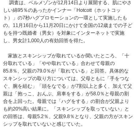
調査は、ベルメゾンが12月14日より展開する、肌にやさ
しい綿95％のあったかインナー「Hotcott（ホットコッ
ト）」の7秒ハグプロモーションの一環として実施したも
の。11月16日から11月20日にかけて全国の12歳までの子ど
もを持つ既婚者（男女）を対象にインターネットで実施
し、男女計1,000人の有効回答を得た。
家族とスキンシップが取れているか聞いたところ、「十
分取れている」「やや取れている」合わせて母親の
85.8％、父親の79.0％が「取れている」と回答。具体的な
スキンシップの取り方については、父母ともに「手をつな
ぐ、腕を組む」「頭をなでる」が7割以上と多く、加えて父
親は「抱っこ、おんぶ、肩車をする」が58.0％と母親の割
合を上回った。母親では「ハグをする」の割合が父親より
も約20%高い結果に。「スキンシップを取っていない」と
の回答は、母親5.2％、父親9.8％となり、父親の方がスキン
シップを取れていないと感じていた。