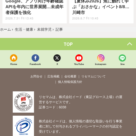
Google、アプリ向け年齢確認
【夏休み2026】魚に触れて学
APIを年内に世界展開…未成年
ぶ「おさかな」イベント8/8…
者保護を強化
川崎市
2026.7.31 Fri 13:45
2026.8.7 Fri 10:45
ホーム
›
生活・健康
›
未就学児
›
記事
TOP
Home
Facebook
X
YouTube
Instagram
line
お問合せ
広告掲載
会社概要
リセマムについて
個人情報保護方針
リセマムは、株式会社イード（東証グロース上場）の運
営するサービスです。
証券コード：6038
株式会社イードは、個人情報の適切な取扱いを行う事業
者に対して付与されるプライバシーマークの付与認定を
受けています。