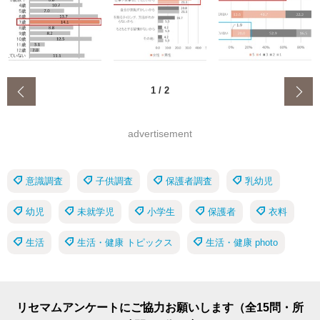
‹
1
/
2
advertisement
意識調査
子供調査
保護者調査
乳幼児
幼児
未就学児
小学生
保護者
衣料
生活
生活・健康 トピックス
生活・健康 photo
リセマムアンケートにご協力お願いします（全15問・所