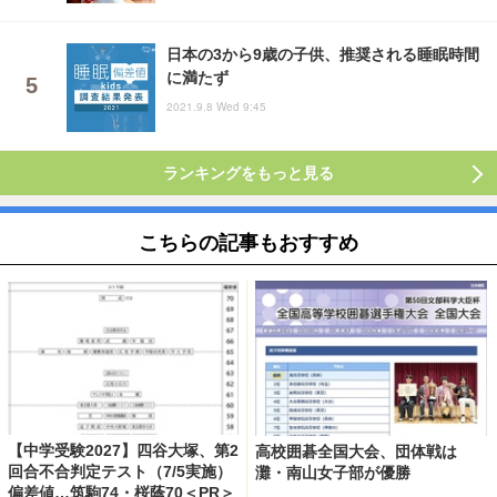
日本の3から9歳の子供、推奨される睡眠時間
に満たず
2021.9.8 Wed 9:45
ランキングをもっと見る
こちらの記事もおすすめ
【中学受験2027】四谷大塚、第2
高校囲碁全国大会、団体戦は
回合不合判定テスト（7/5実施）
灘・南山女子部が優勝
偏差値…筑駒74・桜蔭70＜PR＞