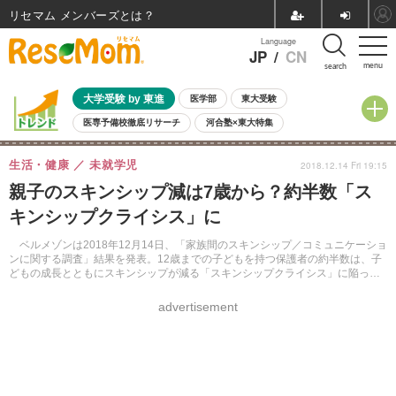
リセマム メンバーズ
Language
JP
/
CN
menu
search
大学受験 by 東進
医学部
東大受験
医専予備校徹底リサーチ
河合塾×東大特集
親子で考える大学選び
高校受験
中学受験
小学校受験
生活・健康
未就学児
2018.12.14 Fri 19:15
共通テスト
夏休み
8月開催学校説明会・相談会
親子のスキンシップ減は7歳から？約半数「ス
8月開催イベント・WS
全国公立高校 過去問
人気記事
キンシップクライシス」に
自由研究教材（小学生向け）
自由研究教材（中学生向け）
ランキング
ベルメゾンは2018年12月14日、「家族間のスキンシップ／コミュニケーショ
ンに関する調査」結果を発表。12歳までの子どもを持つ保護者の約半数は、子
どもの成長とともにスキンシップが減る「スキンシップクライシス」に陥って
いると実感していることが明らかになった。
advertisement