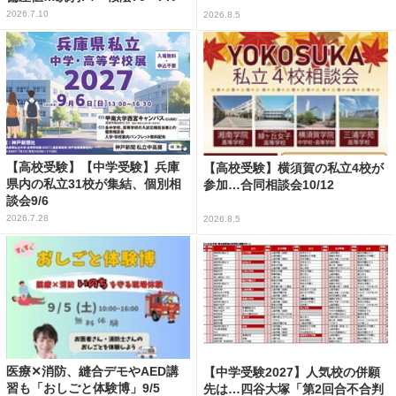
2026.7.10
2026.8.5
【高校受験】【中学受験】兵庫
【高校受験】横須賀の私立4校が
県内の私立31校が集結、個別相
参加…合同相談会10/12
談会9/6
2026.7.28
2026.8.5
医療✕消防、縫合デモやAED講
【中学受験2027】人気校の併願
習も「おしごと体験博」9/5
先は…四谷大塚「第2回合不合判