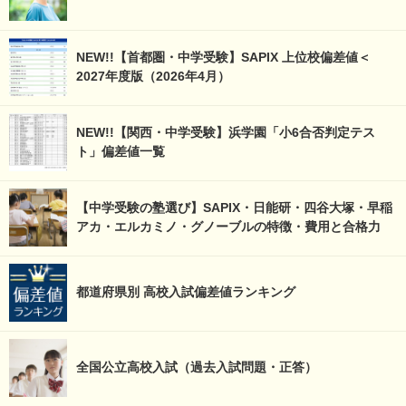
NEW!!【首都圏・中学受験】SAPIX 上位校偏差値＜
2027年度版（2026年4月）
NEW!!【関西・中学受験】浜学園「小6合否判定テス
ト」偏差値一覧
【中学受験の塾選び】SAPIX・日能研・四谷大塚・早稲
アカ・エルカミノ・グノーブルの特徴・費用と合格力
都道府県別 高校入試偏差値ランキング
全国公立高校入試（過去入試問題・正答）