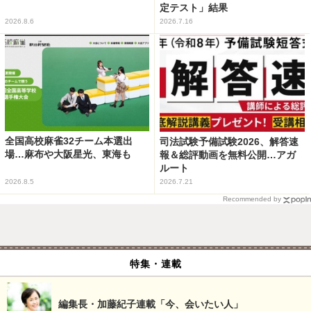
定テスト」結果
2026.8.6
2026.7.16
全国高校麻雀32チーム本選出
司法試験予備試験2026、解答速
場…麻布や大阪星光、東海も
報＆総評動画を無料公開…アガ
ルート
2026.8.5
2026.7.21
Recommended by
特集・連載
編集長・加藤紀子連載「今、会いたい人」