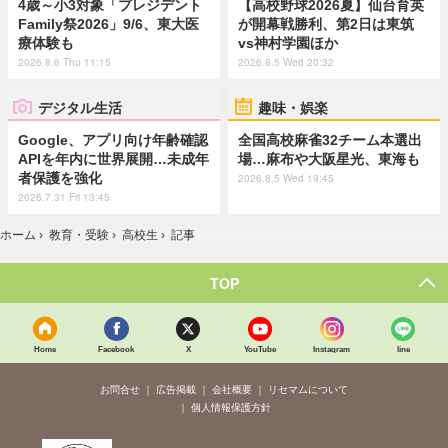
4歳～小3対象「プレジデント
【高校野球2026夏】仙台育英
Family祭2026」9/6、東大医
が開幕戦勝利、第2日は東筑
療体験も
vs神村学園ほか
2026.8.6 Thu 11:15
2026.8.5 Wed 20:32
デジタル生活
趣味・娯楽
Google、アプリ向け年齢確認
全国高校麻雀32チーム本選出
APIを年内に世界展開…未成年
場…麻布や大阪星光、東海も
者保護を強化
2026.8.5 Wed 19:45
2026.7.31 Fri 13:45
ホーム
›
教育・受験
›
高校生
›
記事
TOP
Home
Facebook
X
YouTube
Instagram
line
お問合せ
広告掲載
会社概要
リセマムについて
個人情報保護方針