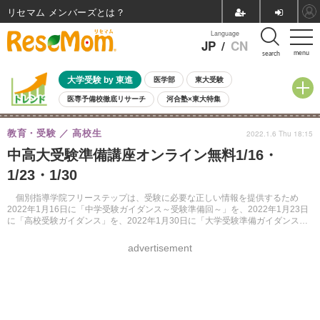
リセマム メンバーズ
Language
JP
/
CN
menu
search
大学受験 by 東進
医学部
東大受験
医専予備校徹底リサーチ
河合塾×東大特集
親子で考える大学選び
高校受験
中学受験
小学校受験
教育・受験
高校生
2022.1.6 Thu 18:15
共通テスト
夏休み
8月開催学校説明会・相談会
中高大受験準備講座オンライン無料1/16・
8月開催イベント・WS
全国公立高校 過去問
人気記事
1/23・1/30
自由研究教材（小学生向け）
自由研究教材（中学生向け）
ランキング
個別指導学院フリーステップは、受験に必要な正しい情報を提供するため
2022年1月16日に「中学受験ガイダンス～受験準備回～」を、2022年1月23日
に「高校受験ガイダンス」を、2022年1月30日に「大学受験準備ガイダンス」
を無料オンライン開催する。
advertisement