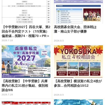
【中学受験2027】四谷大塚、第2
高校囲碁全国大会、団体戦は
回合不合判定テスト（7/5実施）
灘・南山女子部が優勝
偏差値…筑駒74・桜蔭70＜PR＞
2026.7.10
2026.8.5
【高校受験】【中学受験】兵庫
【高校受験】横須賀の私立4校が
県内の私立31校が集結、個別相
参加…合同相談会10/12
談会9/6
2026.7.28
2026.8.5