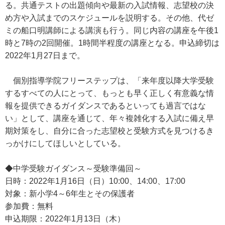
る。共通テストの出題傾向や最新の入試情報、志望校の決
め方や入試までのスケジュールを説明する。その他、代ゼ
ミの船口明講師による講演も行う。同じ内容の講座を午後1
時と7時の2回開催。1時間半程度の講座となる。申込締切は
2022年1月27日まで。
個別指導学院フリーステップは、「来年度以降大学受験
するすべての人にとって、もっとも早く正しく有意義な情
報を提供できるガイダンスであるといっても過言ではな
い」として、講座を通じて、年々複雑化する入試に備え早
期対策をし、自分に合った志望校と受験方式を見つけるき
っかけにしてほしいとしている。
◆中学受験ガイダンス～受験準備回～
日時：2022年1月16日（日）10:00、14:00、17:00
対象：新小学4～6年生とその保護者
参加費：無料
申込期限：2022年1月13日（木）