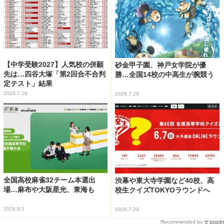
【中学受験2027】人気校の併願
砂金甲子園、神戸女学院が優
先は…四谷大塚「第2回合不合判
勝…全国14校の中高生が腕競う
定テスト」結果
2026.7.16
2026.7.29
全国高校麻雀32チーム本選出
渋幕や東大寺学園など40校、高
場…麻布や大阪星光、東海も
校生クイズTOKYOラウンドへ
2026.8.5
2026.7.29
Recommended by