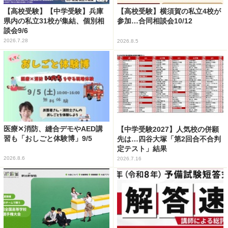
【高校受験】【中学受験】兵庫
【高校受験】横須賀の私立4校が
県内の私立31校が集結、個別相
参加…合同相談会10/12
談会9/6
2026.7.28
2026.8.5
医療✕消防、縫合デモやAED講
【中学受験2027】人気校の併願
習も「おしごと体験博」9/5
先は…四谷大塚「第2回合不合判
定テスト」結果
2026.8.6
2026.7.16