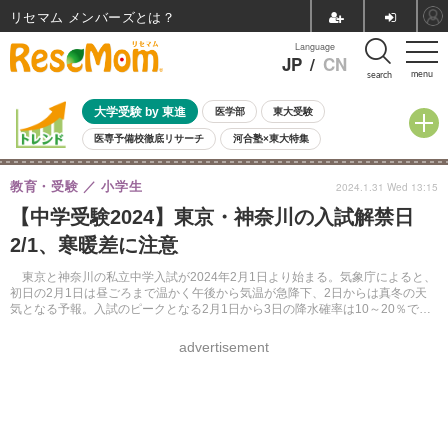
リセマム メンバーズ
Language
JP
/
CN
menu
search
大学受験 by 東進
医学部
東大受験
医専予備校徹底リサーチ
河合塾×東大特集
親子で考える大学選び
高校受験
中学受験
小学校受験
教育・受験
小学生
2024.1.31 Wed 13:15
共通テスト
夏休み
8月開催学校説明会・相談会
【中学受験2024】東京・神奈川の入試解禁日
8月開催イベント・WS
全国公立高校 過去問
人気記事
2/1、寒暖差に注意
自由研究教材（小学生向け）
自由研究教材（中学生向け）
ランキング
東京と神奈川の私立中学入試が2024年2月1日より始まる。気象庁によると、
初日の2月1日は昼ごろまで温かく午後から気温が急降下、2日からは真冬の天
気となる予報。入試のピークとなる2月1日から3日の降水確率は10～20％で、
傘の出番は低そうだ。
advertisement