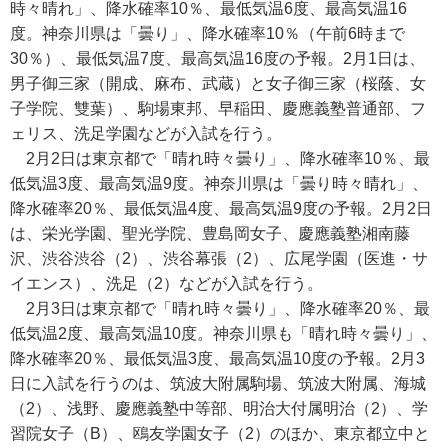
時々晴れ」、降水確率10％、最低気温6度、最高気温16
度。神奈川県は「曇り」、降水確率10％（午前6時まで
30％）、最低気温7度、最高気温16度の予報。2月1日は、
男子御三家（開成、麻布、武蔵）と女子御三家（桜蔭、女
子学院、雙葉）、駒場東邦、早稲田、慶應義塾普通部、フ
ェリス、洗足学園などが入試を行う。
2月2日は東京都で「晴れ時々曇り」、降水確率10％、最
低気温3度、最高気温9度。神奈川県は「曇り時々晴れ」、
降水確率20％、最低気温4度、最高気温9度の予報。2月2日
は、栄光学園、聖光学院、豊島岡女子、慶應義塾湘南藤
沢、渋谷渋谷（2）、渋谷幕張（2）、広尾学園（医進・サ
イエンス）、洗足（2）などが入試を行う。
2月3日は東京都で「晴れ時々曇り」、降水確率20％、最
低気温2度、最高気温10度。神奈川県も「晴れ時々曇り」、
降水確率20％、最低気温3度、最高気温10度の予報。2月3
日に入試を行うのは、筑波大附属駒場、筑波大附属、海城
（2）、浅野、慶應義塾中等部、明治大付属明治（2）、学
習院女子（B）、鴎友学園女子（2）のほか、東京都立中と