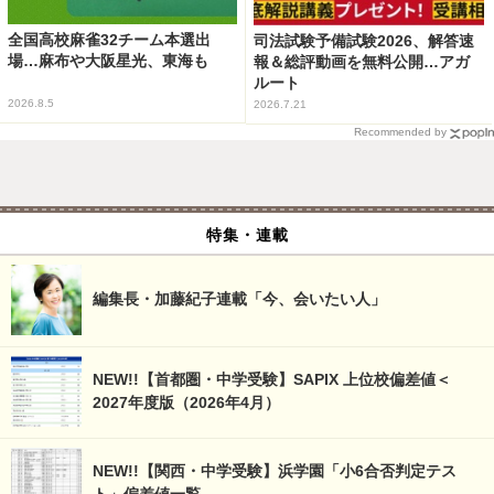
全国高校麻雀32チーム本選出
司法試験予備試験2026、解答速
場…麻布や大阪星光、東海も
報＆総評動画を無料公開…アガ
ルート
2026.8.5
2026.7.21
Recommended by
特集・連載
編集長・加藤紀子連載「今、会いたい人」
NEW!!【首都圏・中学受験】SAPIX 上位校偏差値＜
2027年度版（2026年4月）
NEW!!【関西・中学受験】浜学園「小6合否判定テス