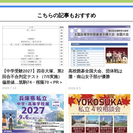
こちらの記事もおすすめ
【中学受験2027】四谷大塚、第2
高校囲碁全国大会、団体戦は
回合不合判定テスト（7/5実施）
灘・南山女子部が優勝
偏差値…筑駒74・桜蔭70＜PR＞
2026.7.10
2026.8.5