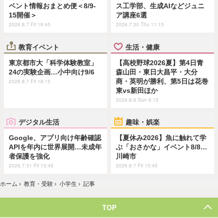
ベント情報おまとめ便＜8/9-
ス工学部、生成AIなどジュニ
15開催＞
ア講座6選
2026.8.7 Fri 19:45
2026.7.30 Thu 11:15
教育イベント
生活・健康
東京都市大「科学体験教室」
【高校野球2026夏】第4日青
24の実験企画…小中向け9/6
森山田・東日大昌平・大分
商・英明が勝利、第5日は花巻
2026.8.7 Fri 18:15
東vs新田ほか
2026.8.9 Sun 9:15
デジタル生活
趣味・娯楽
Google、アプリ向け年齢確認
【夏休み2026】魚に触れて学
APIを年内に世界展開…未成年
ぶ「おさかな」イベント8/8…
者保護を強化
川崎市
2026.7.31 Fri 13:45
2026.8.7 Fri 10:45
ホーム
›
教育・受験
›
小学生
›
記事
TOP