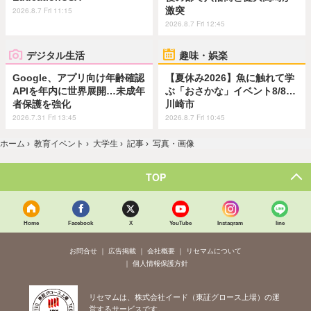
激突
2026.8.7 Fri 11:15
2026.8.7 Fri 12:45
デジタル生活
趣味・娯楽
Google、アプリ向け年齢確認
【夏休み2026】魚に触れて学
APIを年内に世界展開…未成年
ぶ「おさかな」イベント8/8…
者保護を強化
川崎市
2026.7.31 Fri 13:45
2026.8.7 Fri 10:45
ホーム
›
教育イベント
›
大学生
›
記事
›
写真・画像
TOP
Home
Facebook
X
YouTube
Instagram
line
お問合せ
広告掲載
会社概要
リセマムについて
個人情報保護方針
リセマムは、株式会社イード（東証グロース上場）の運
営するサービスです。