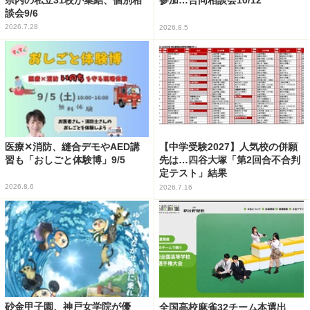
参加…合同相談会10/12
談会9/6
2026.7.28
2026.8.5
医療✕消防、縫合デモやAED講
【中学受験2027】人気校の併願
習も「おしごと体験博」9/5
先は…四谷大塚「第2回合不合判
定テスト」結果
2026.8.6
2026.7.16
砂金甲子園、神戸女学院が優
全国高校麻雀32チーム本選出