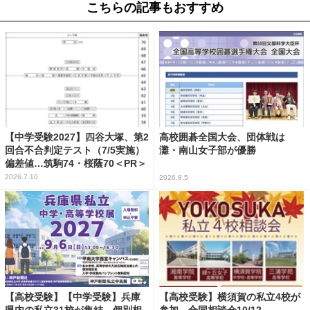
こちらの記事もおすすめ
【中学受験2027】四谷大塚、第2
高校囲碁全国大会、団体戦は
回合不合判定テスト（7/5実施）
灘・南山女子部が優勝
偏差値…筑駒74・桜蔭70＜PR＞
2026.7.10
2026.8.5
【高校受験】【中学受験】兵庫
【高校受験】横須賀の私立4校が
県内の私立31校が集結、個別相