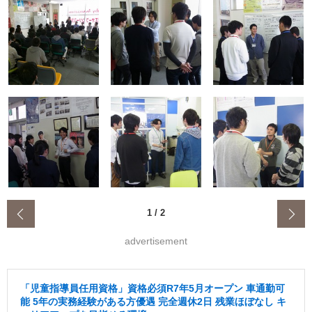
‹
1
/
2
advertisement
「児童指導員任用資格」資格必須R7年5月オープン 車通勤可
能 5年の実務経験がある方優遇 完全週休2日 残業ほぼなし キ