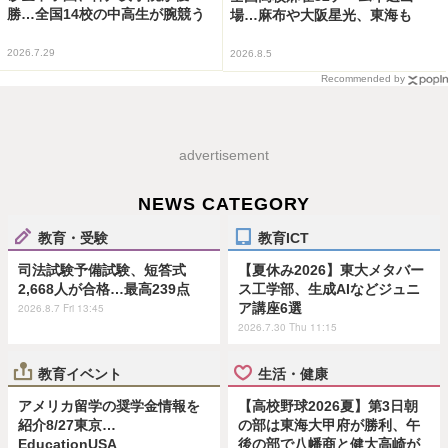
勝…全国14校の中高生が腕競う
場…麻布や大阪星光、東海も
2026.7.29
2026.8.5
Recommended by
advertisement
NEWS CATEGORY
教育・受験
教育ICT
司法試験予備試験、短答式
【夏休み2026】東大メタバー
2,668人が合格…最高239点
ス工学部、生成AIなどジュニ
ア講座6選
2026.8.7 Fri 13:45
2026.7.30 Thu 11:15
教育イベント
生活・健康
アメリカ留学の奨学金情報を
【高校野球2026夏】第3日朝
紹介8/27東京…
の部は東海大甲府が勝利、午
EducationUSA
後の部で八幡商と健大高崎が