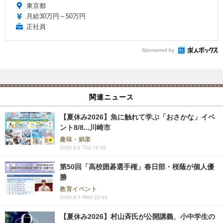
東京都
月給30万円～50万円
正社員
Sponsored by
関連ニュース
【夏休み2026】魚に触れて学ぶ「おさかな」イベ
ント8/8...川崎市
趣味・娯楽
2026.8.6 Thu 16:45
第50回「高校囲碁選手権」春日部・桜蔭が個人優
勝
教育イベント
2026.8.5 Wed 22:45
【夏休み2026】村山斉氏が公開講義、小中学生の