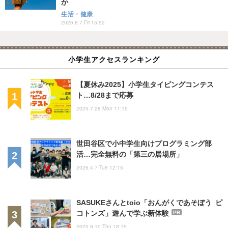
か
生活・健康
2026.8.7 Fri 15:52
小学生アクセスランキング
【夏休み2025】小学生タイピングコンテス
ト…8/28まで応募
2025.7.28 Mon 11:15
世田谷区で小中学生向けプログラミング部
活…完全無料の「第三の居場所」
2026.4.7 Tue 12:15
SASUKEさんとtoio「おんがくであそぼう ピ
コトンズ」遊んで学ぶ新体験
PR
2020.9.10 Thu 18:15