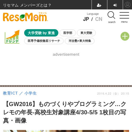
リセマム メンバーズ
Language
JP
/
CN
menu
search
大学受験 by 東進
医学部
東大受験
医専予備校徹底リサーチ
河合塾×東大特集
親子で考える大学選び
高校受験
中学受験
小学校受験
advertisement
共通テスト
夏休み
8月開催学校説明会・相談会
8月開催イベント・WS
全国公立高校 過去問
人気記事
自由研究教材（小学生向け）
自由研究教材（中学生向け）
ランキング
教育ICT
小学生
2016.4.22（金） 20:15
【GW2016】ものづくりやプログラミング…ク
レモの年長-高校生対象講座4/30-5/5 1枚目の写
真・画像