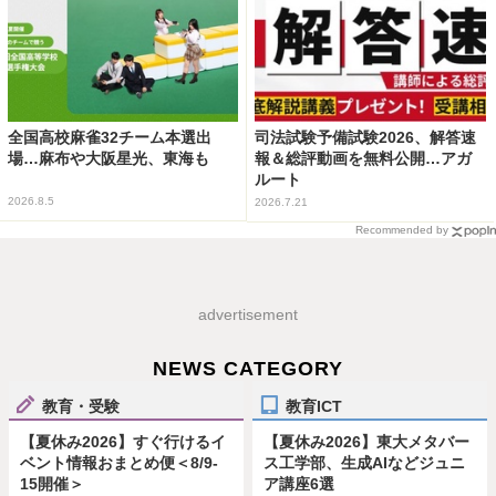
全国高校麻雀32チーム本選出
司法試験予備試験2026、解答速
場…麻布や大阪星光、東海も
報＆総評動画を無料公開…アガ
ルート
2026.8.5
2026.7.21
Recommended by
advertisement
NEWS CATEGORY
教育・受験
教育ICT
【夏休み2026】すぐ行けるイ
【夏休み2026】東大メタバー
ベント情報おまとめ便＜8/9-
ス工学部、生成AIなどジュニ
15開催＞
ア講座6選