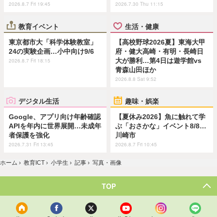
2026.8.7 Fri 19:45
2026.7.30 Thu 11:15
教育イベント
生活・健康
東京都市大「科学体験教室」
【高校野球2026夏】東海大甲
24の実験企画…小中向け9/6
府・健大高崎・有明・長崎日
大が勝利…第4日は遊学館vs
2026.8.7 Fri 18:15
青森山田ほか
2026.8.8 Sat 9:52
デジタル生活
趣味・娯楽
Google、アプリ向け年齢確認
【夏休み2026】魚に触れて学
APIを年内に世界展開…未成年
ぶ「おさかな」イベント8/8…
者保護を強化
川崎市
2026.7.31 Fri 13:45
2026.8.7 Fri 10:45
ホーム
›
教育ICT
›
小学生
›
記事
›
写真・画像
TOP