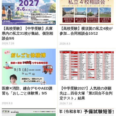
【高校受験】【中学受験】兵庫
【高校受験】横須賀の私立4校が
県内の私立31校が集結、個別相
参加…合同相談会10/12
談会9/6
2026.7.28
2026.8.5
医療✕消防、縫合デモやAED講
【中学受験2027】人気校の併願
習も「おしごと体験博」9/5
先は…四谷大塚「第2回合不合判
定テスト」結果
2026.8.6
2026.7.16