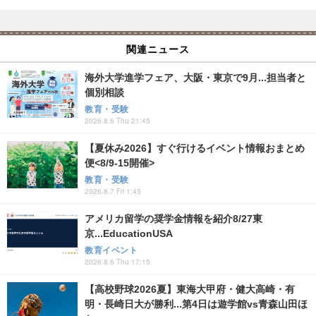
関連ニュース
海外大学進学フェア、大阪・東京で9月...担当者と
個別相談
教育・受験
2026.8.6 Thu 21:45
【夏休み2026】すぐ行けるイベント情報おまとめ
便<8/9-15開催>
教育・受験
2026.8.7 Fri 1:45
アメリカ留学の奨学金情報を紹介8/27東
京...EducationUSA
教育イベント
2026.8.6 Thu 17:15
【高校野球2026夏】東海大甲府・健大高崎・有
明・長崎日大が勝利...第4日は遊学館vs青森山田ほ