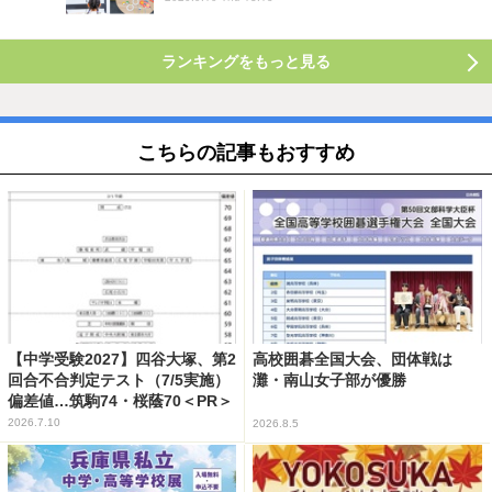
ランキングをもっと見る
こちらの記事もおすすめ
【中学受験2027】四谷大塚、第2
高校囲碁全国大会、団体戦は
回合不合判定テスト（7/5実施）
灘・南山女子部が優勝
偏差値…筑駒74・桜蔭70＜PR＞
2026.7.10
2026.8.5