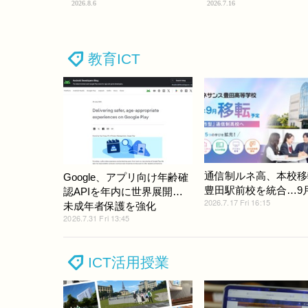
2026.8.6
2026.7.16
教育ICT
通信制ルネ高、本校移
Google、アプリ向け年齢確
豊田駅前校を統合…9
認APIを年内に世界展開…
2026.7.17 Fri 16:15
未成年者保護を強化
2026.7.31 Fri 13:45
ICT活用授業