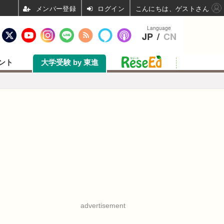
ログイン
こんにちは、ゲストさん
Language
JP
/
CN
ント
大学受験 by 東進
advertisement