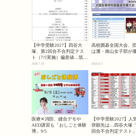
【中学受験2027】四谷大
高校囲碁全国大会、
塚、第2回合不合判定テス
は灘・南山女子部が
ト（7/5実施）偏差値…筑駒
74・桜蔭70＜PR＞
2026.7.10
2026.8.5
医療✕消防、縫合デモや
【中学受験2027】人
AED講習も「おしごと体験
併願先は…四谷大塚「
博」9/5
回合不合判定テスト