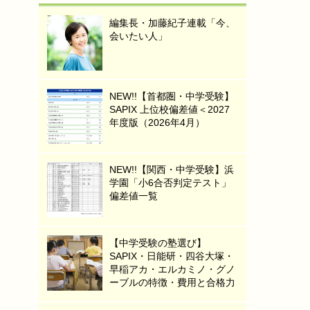
編集長・加藤紀子連載「今、
会いたい人」
NEW!!【首都圏・中学受験】
SAPIX 上位校偏差値＜2027
年度版（2026年4月）
NEW!!【関西・中学受験】浜
学園「小6合否判定テスト」
偏差値一覧
【中学受験の塾選び】
SAPIX・日能研・四谷大塚・
早稲アカ・エルカミノ・グノ
ーブルの特徴・費用と合格力