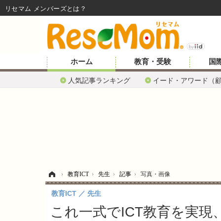
リセマム メンバーズ
ホーム
教育・受験
国
人気記事ランキング
イード・アワード（
ホーム
›
教育ICT
›
先生
›
記事
›
写真・画像
教育ICT
先生
これ一式でICT教育を実現