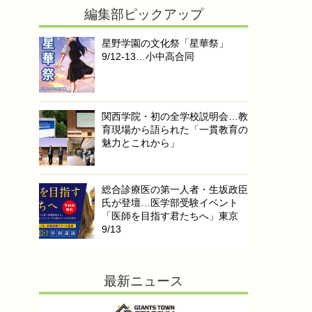
編集部ピックアップ
星野学園の文化祭「星華祭」
9/12-13…小中高合同
関西学院・初の全学校説明会…教
育現場から語られた「一貫教育の
魅力とこれから」
総合診療医の第一人者・生坂政臣
氏が登壇…医学部受験イベント
「医師を目指す君たちへ」東京
9/13
最新ニュース