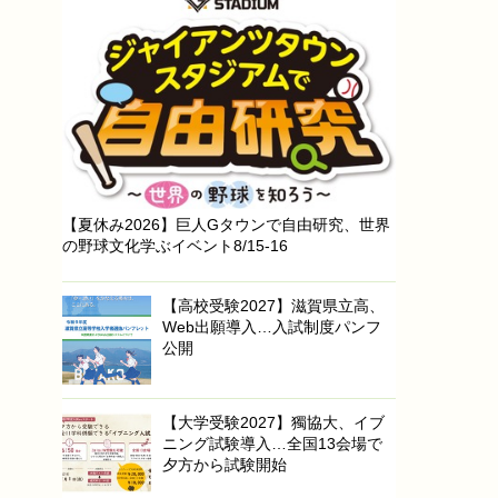
【夏休み2026】巨人Gタウンで自由研究、世界
の野球文化学ぶイベント8/15-16
【高校受験2027】滋賀県立高、
Web出願導入…入試制度パンフ
公開
【大学受験2027】獨協大、イブ
ニング試験導入…全国13会場で
夕方から試験開始