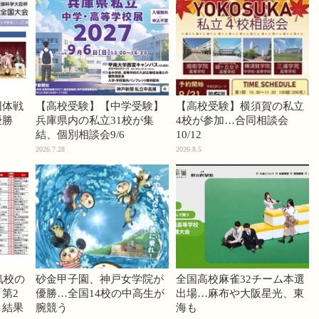
団体戦
【高校受験】【中学受験】
【高校受験】横須賀の私立
優勝
兵庫県内の私立31校が集
4校が参加…合同相談会
結、個別相談会9/6
10/12
2026.7.28
2026.8.5
気校の
砂金甲子園、神戸女学院が
全国高校麻雀32チーム本選
第2
優勝…全国14校の中高生が
出場…麻布や大阪星光、東
」結果
腕競う
海も