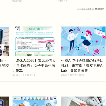
2026.7.29
2026.8.5
Recommended by
転・
【夏休み2026】電気通信大
生成AIで社会課題の解決に
月開校
「ラボ体験」女子中高生向
挑戦、東京都「都立学校AI
け8/21
Lab」参加者募集
2026.7.14 Tue 9:45
2026.7.10 Fri 14:15