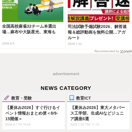
全国高校麻雀32チーム本選出
司法試験予備試験2026、解答速
場…麻布や大阪星光、東海も
報＆総評動画を無料公開…アガ
ルート
2026.8.5
2026.7.21
Recommended by
advertisement
NEWS CATEGORY
教育・受験
教育ICT
【夏休み2026】すぐ行けるイ
【夏休み2026】東大メタバー
ベント情報おまとめ便＜8/9-
ス工学部、生成AIなどジュニ
15開催＞
ア講座6選
2026.8.7 Fri 19:45
2026.7.30 Thu 11:15