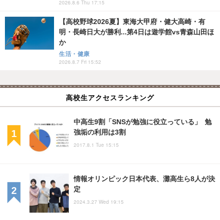
2026.8.6 Thu 17:15
【高校野球2026夏】東海大甲府・健大高崎・有
明・長崎日大が勝利...第4日は遊学館vs青森山田ほ
か
生活・健康
2026.8.7 Fri 15:52
高校生アクセスランキング
中高生9割「SNSが勉強に役立っている」 勉
強垢の利用は3割
2017.8.1 Tue 15:15
情報オリンピック日本代表、灘高生ら8人が決
定
2024.3.27 Wed 19:15