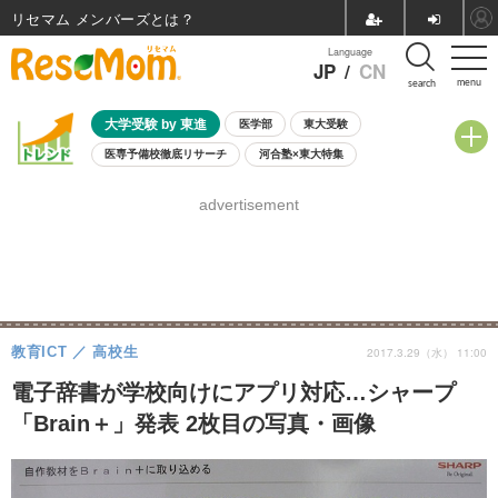
リセマム メンバーズ
Language
JP
/
CN
menu
search
大学受験 by 東進
医学部
東大受験
医専予備校徹底リサーチ
河合塾×東大特集
親子で考える大学選び
高校受験
中学受験
小学校受験
advertisement
共通テスト
夏休み
8月開催学校説明会・相談会
8月開催イベント・WS
全国公立高校 過去問
人気記事
自由研究教材（小学生向け）
自由研究教材（中学生向け）
ランキング
教育ICT
高校生
2017.3.29（水） 11:00
電子辞書が学校向けにアプリ対応…シャープ
「Brain＋」発表 2枚目の写真・画像