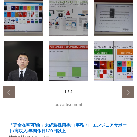
‹
1
/
2
advertisement
「完全在宅可能!」未経験採用枠/IT事務・ITエンジニアサポー
ト/高収入/年間休日120日以上