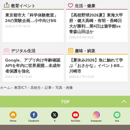
教育イベント
生活・健康
東京都市大「科学体験教室」
【高校野球2026夏】東海大甲
24の実験企画…小中向け9/6
府・健大高崎・有明・長崎日
大が勝利…第4日は遊学館vs
2026.8.7 Fri 18:15
青森山田ほか
2026.8.8 Sat 9:52
デジタル生活
趣味・娯楽
Google、アプリ向け年齢確認
【夏休み2026】魚に触れて学
APIを年内に世界展開…未成年
ぶ「おさかな」イベント8/8…
者保護を強化
川崎市
2026.7.31 Fri 13:45
2026.8.7 Fri 10:45
ホーム
›
教育ICT
›
高校生
›
記事
›
写真・画像
TOP
Home
Facebook
X
YouTube
Instagram
line