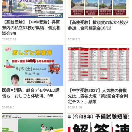
【高校受験】【中学受験】兵庫
【高校受験】横須賀の私立4校が
県内の私立31校が集結、個別相
参加…合同相談会10/12
談会9/6
2026.7.28
2026.8.5
医療✕消防、縫合デモやAED講
【中学受験2027】人気校の併願
習も「おしごと体験博」9/5
先は…四谷大塚「第2回合不合判
定テスト」結果
2026.8.6
2026.7.16