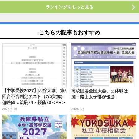
ランキングをもっと見る
こちらの記事もおすすめ
【中学受験2027】四谷大塚、第2
高校囲碁全国大会、団体戦は
回合不合判定テスト（7/5実施）
灘・南山女子部が優勝
偏差値…筑駒74・桜蔭70＜PR＞
2026.7.10
2026.8.5