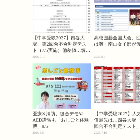
【中学受験2027】四谷大
高校囲碁全国大会、
塚、第2回合不合判定テス
は灘・南山女子部が
ト（7/5実施）偏差値…筑駒
74・桜蔭70＜PR＞
2026.7.10
2026.8.5
医療✕消防、縫合デモや
【中学受験2027】人
AED講習も「おしごと体験
併願先は…四谷大塚「
博」9/5
回合不合判定テスト
2026.8.6
2026.7.16