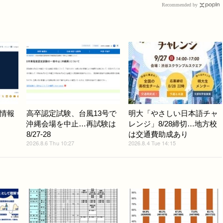
Recommended by
情報
高卒認定試験、台風13号で
明大「やさしい日本語チャ
沖縄会場を中止…再試験は
レンジ」8/28締切…地方校
8/27-28
は交通費助成あり
2026.8.6 Thu 10:27
2026.8.4 Tue 14:15