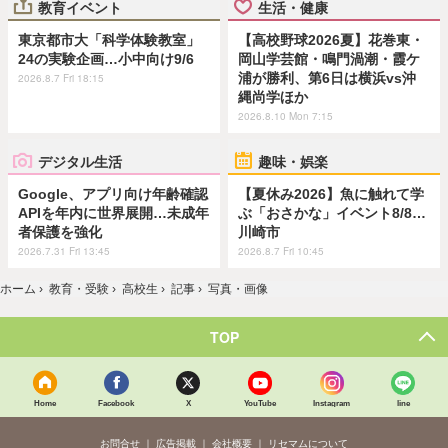
教育イベント
生活・健康
東京都市大「科学体験教室」
【高校野球2026夏】花巻東・
24の実験企画…小中向け9/6
岡山学芸館・鳴門渦潮・霞ケ
浦が勝利、第6日は横浜vs沖
2026.8.7 Fri 18:15
縄尚学ほか
2026.8.10 Mon 7:15
デジタル生活
趣味・娯楽
Google、アプリ向け年齢確認
【夏休み2026】魚に触れて学
APIを年内に世界展開…未成年
ぶ「おさかな」イベント8/8…
者保護を強化
川崎市
2026.7.31 Fri 13:45
2026.8.7 Fri 10:45
ホーム
›
教育・受験
›
高校生
›
記事
›
写真・画像
TOP
Home
Facebook
X
YouTube
Instagram
line
お問合せ
広告掲載
会社概要
リセマムについて