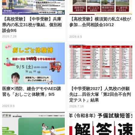
【高校受験】【中学受験】兵庫
【高校受験】横須賀の私立4校が
県内の私立31校が集結、個別相
参加…合同相談会10/12
談会9/6
2026.7.28
2026.8.5
医療✕消防、縫合デモやAED講
【中学受験2027】人気校の併願
習も「おしごと体験博」9/5
先は…四谷大塚「第2回合不合判
定テスト」結果
2026.8.6
2026.7.16