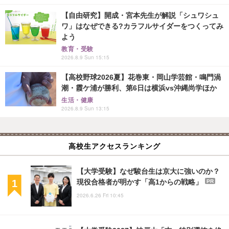
【自由研究】開成・宮本先生が解説「シュワシュ
ワ」はなぜできる?カラフルサイダーをつくってみ
よう
教育・受験
2026.8.9 Sun 15:15
【高校野球2026夏】花巻東・岡山学芸館・鳴門渦
潮・霞ケ浦が勝利、第6日は横浜vs沖縄尚学ほか
生活・健康
2026.8.9 Sun 13:15
高校生アクセスランキング
【大学受験】なぜ駿台生は京大に強いのか？
現役合格者が明かす「高1からの戦略」
PR
2026.6.26 Fri 10:45