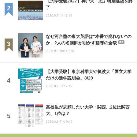
【大学受験2027】神戸大「志」特別選抜を終
了
2026.8.7 Fri 13:15
なぜ河合塾の東大英語は"本番で崩れない"の
か…2人の名講師が明かす指導の全貌
PR
2026.8.4 Tue 18:15
【大学受験】東京科学大や筑波大「国立大学
だけの進学説明会」8/29
2026.8.7 Fri 17:15
高校生が志願したい大学・関西…2位は関西
大、1位は？
2026.8.6 Thu 9:15