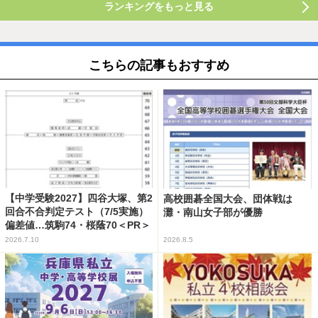
ランキングをもっと見る
こちらの記事もおすすめ
【中学受験2027】四谷大塚、第2
高校囲碁全国大会、団体戦は
回合不合判定テスト（7/5実施）
灘・南山女子部が優勝
偏差値…筑駒74・桜蔭70＜PR＞
2026.7.10
2026.8.5