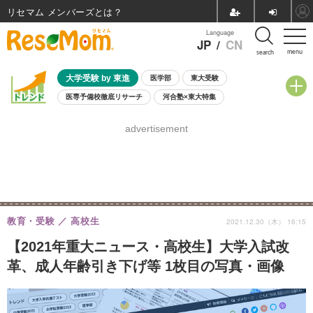
リセマム メンバーズ
Language
JP
/
CN
menu
search
大学受験 by 東進
医学部
東大受験
医専予備校徹底リサーチ
河合塾×東大特集
親子で考える大学選び
高校受験
中学受験
小学校受験
advertisement
共通テスト
夏休み
8月開催学校説明会・相談会
8月開催イベント・WS
全国公立高校 過去問
人気記事
自由研究教材（小学生向け）
自由研究教材（中学生向け）
ランキング
教育・受験
高校生
2021.12.30（木） 16:15
【2021年重大ニュース・高校生】大学入試改
革、成人年齢引き下げ等 1枚目の写真・画像