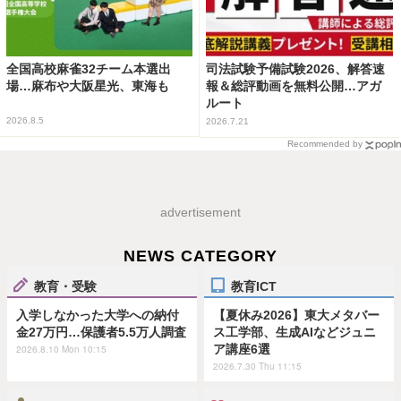
全国高校麻雀32チーム本選出
司法試験予備試験2026、解答速
場…麻布や大阪星光、東海も
報＆総評動画を無料公開…アガ
ルート
2026.8.5
2026.7.21
Recommended by
advertisement
NEWS CATEGORY
教育・受験
教育ICT
入学しなかった大学への納付
【夏休み2026】東大メタバー
金27万円…保護者5.5万人調査
ス工学部、生成AIなどジュニ
ア講座6選
2026.8.10 Mon 10:15
2026.7.30 Thu 11:15