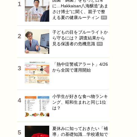
国菌「麹菌」をもっと日常
に…Hakkaisan八海醸造“あま
さけ博士”に聞く、親子で整
える夏の健康ルーティン
PR
子どもの目をブルーライトか
ら守るには？ 調査結果から
見る保護者の危機意識
PR
「熱中症警戒アラート」4/26
から全国で運用開始
小学生が好きな食べ物ランキ
ング、昭和生まれと同じ1位
は？
夏休みに知っておきたい「補
導」の基礎知識…学校通知で