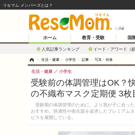
リセマム メンバーズ
ホーム
教育・受験
国
人気記事ランキング
イード・アワード（
ホーム
›
生活・健康
›
小学生
›
記事
›
写真・画像
生活・健康
小学生
受験前の体調管理はOK？
の不織布マスク定期便 3
受験期の体調管理のために、より我が子に合った
おすすめ。快適性や衛生面を追求したプレミアムタ
ビスを展開している。