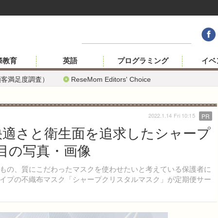
際教育
英語
プログラミング
イベ
顧客満足度調査）
ReseMom Editors' Choice
2022.1.14 Fri 10:15
PR
快適さと衛生面を追求したシャープ
枚目の写真・画像
もの、質にこだわったマスクを使わせたいと考えている保護者に
イプの不織布マスク「シャープクリスタルマスク」が定期便サー