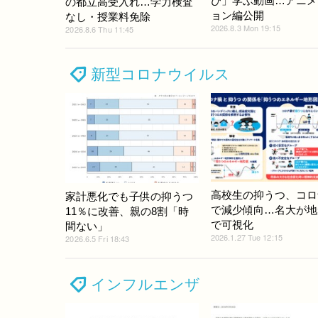
び」学ぶ動画…アニメ
の都立高受入れ…学力検査
ョン編公開
なし・授業料免除
2026.8.3 Mon 19:15
2026.8.6 Thu 11:45
新型コロナウイルス
高校生の抑うつ、コロ
家計悪化でも子供の抑うつ
で減少傾向…名大が地
11％に改善、親の8割「時
で可視化
間ない」
2026.1.27 Tue 12:15
2026.6.5 Fri 18:43
インフルエンザ