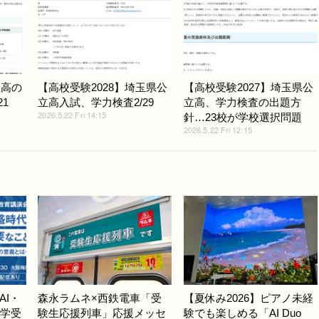
立高の
【高校受験2028】埼玉県公
【高校受験2027】埼玉県公
1
立高入試、学力検査2/29
立高、学力検査の出題方
2026.5.22 Fri 14:15
針…23校が学校選択問題
2026.5.22 Fri 12:15
AI・
森永ラムネ×西鉄電車「受
【夏休み2026】ピアノ未経
中学受
験生応援列車」応援メッセ
験でも楽しめる「AI Duo