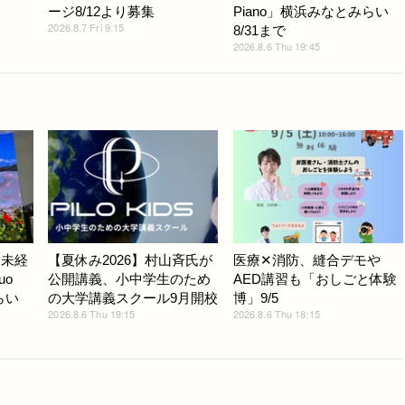
ージ8/12より募集
Piano」横浜みなとみらい
2026.8.7 Fri 9:15
8/31まで
2026.8.6 Thu 19:45
ノ未経
【夏休み2026】村山斉氏が
医療✕消防、縫合デモや
uo
公開講義、小中学生のため
AED講習も「おしごと体験
らい
の大学講義スクール9月開校
博」9/5
2026.8.6 Thu 19:15
2026.8.6 Thu 18:15