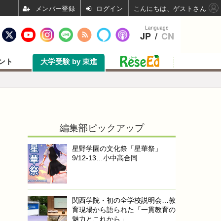
ログイン
こんにちは、ゲストさん
Language
JP
/
CN
ント
大学受験 by 東進
編集部ピックアップ
星野学園の文化祭「星華祭」
9/12-13…小中高合同
関西学院・初の全学校説明会…教
育現場から語られた「一貫教育の
魅力とこれから」