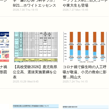
ーシ
学「歯のひみつ科学ラボ」
ーツフェス8/1…巨人コーチ
8/21…ホワイトエッセンス
や東大生も登場
2026.7.30 Thu 19:15
2026.7.27 Mon 15:45
ナ禍
【高校受験2026】鹿児島県
コロナ禍で蘇生時の人工呼
形図
公立高、選抜実施要綱を公
吸が敬遠、小児の救命に影
表
響…岡山大
2025.10.29 Wed 9:45
2025.7.24 Thu 14:15