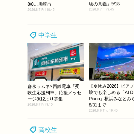
験の意義」9/18
8/8…川崎市
2026.8.7 Fri 9:45
2026.8.7 Fri 10:45
中学生
【夏休み2026】ピア
森永ラムネ×西鉄電車「受
験でも楽しめる「AI D
験生応援列車」応援メッセ
Piano」横浜みなとみ
ージ8/12より募集
2026.8.7 Fri 9:15
8/31まで
2026.8.6 Thu 19:45
高校生