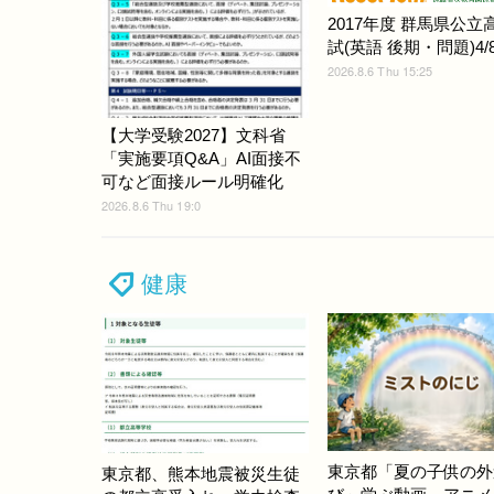
2017年度 群馬県公立
試(英語 後期・問題)4/
2026.8.6 Thu 15:25
【大学受験2027】文科省
「実施要項Q&A」AI面接不
可など面接ルール明確化
2026.8.6 Thu 19:0
健康
東京都「夏の子供の外
東京都、熊本地震被災生徒