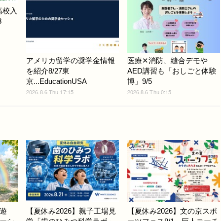
高校入
8
アメリカ留学の奨学金情報
医療✕消防、縫合デモや
を紹介8/27東
AED講習も「おしごと体験
京...EducationUSA
博」9/5
2026.8.6 Thu 17:15
2026.8.6 Thu 0:15
遊
【夏休み2026】親子工場見
【夏休み2026】文の京スポ