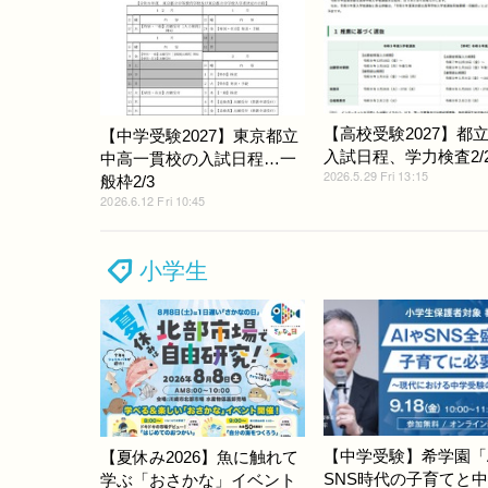
【高校受験2027】都
【中学受験2027】東京都立
入試日程、学力検査2/2
中高一貫校の入試日程…一
2026.5.29 Fri 13:15
般枠2/3
2026.6.12 Fri 10:45
小学生
【中学受験】希学園「
【夏休み2026】魚に触れて
SNS時代の子育てと
学ぶ「おさかな」イベント