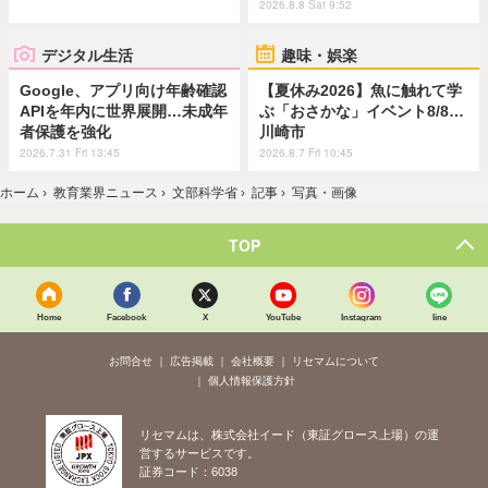
2026.8.8 Sat 9:52
デジタル生活
趣味・娯楽
Google、アプリ向け年齢確認
【夏休み2026】魚に触れて学
APIを年内に世界展開…未成年
ぶ「おさかな」イベント8/8…
者保護を強化
川崎市
2026.7.31 Fri 13:45
2026.8.7 Fri 10:45
ホーム
›
教育業界ニュース
›
文部科学省
›
記事
›
写真・画像
TOP
Home
Facebook
X
YouTube
Instagram
line
お問合せ
広告掲載
会社概要
リセマムについて
個人情報保護方針
リセマムは、株式会社イード（東証グロース上場）の運
営するサービスです。
証券コード：6038