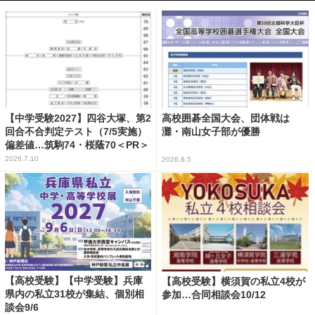
【中学受験2027】四谷大塚、第2
高校囲碁全国大会、団体戦は
回合不合判定テスト（7/5実施）
灘・南山女子部が優勝
偏差値…筑駒74・桜蔭70＜PR＞
2026.7.10
2026.8.5
【高校受験】【中学受験】兵庫
【高校受験】横須賀の私立4校が
県内の私立31校が集結、個別相
参加…合同相談会10/12
談会9/6