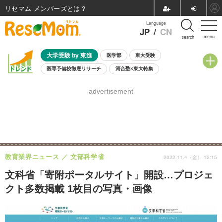
リセマム メンバーズ
Language
JP
/
CN
menu
search
大学受験 by 東進
医学部
東大受験
医専予備校徹底リサーチ
河合塾×東大特集
親子で考える大学選び
高校受験
中学受験
小学校受験
advertisement
共通テスト
夏休み
8月開催学校説明会・相談会
8月開催イベント・WS
全国公立高校 過去問
人気記事
自由研究教材（小学生向け）
自由研究教材（中学生向け）
ランキング
教育業界ニュース
文部科学省
2022.11.4（金） 12:15
文科省「寄附ポータルサイト」開設…プロジェ
クト多数掲載 1枚目の写真・画像