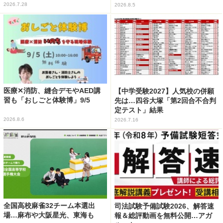
2026.7.28
2026.8.5
医療✕消防、縫合デモやAED講
【中学受験2027】人気校の併願
習も「おしごと体験博」9/5
先は…四谷大塚「第2回合不合判
定テスト」結果
2026.8.6
2026.7.16
全国高校麻雀32チーム本選出
司法試験予備試験2026、解答速
場…麻布や大阪星光、東海も
報＆総評動画を無料公開…アガ