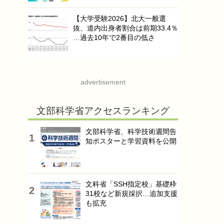
【大学受験2026】北大一般選
抜、道内出身者割合は前期33.4％
…過去10年で2番目の低さ
advertisement
文部科学省アクセスランキング
文部科学省、科学技術週間告
知ポスターと学習資料を公開
文科省「SSH指定校」基礎枠
31校など新規採択…追加支援
も拡充