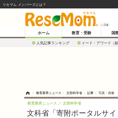
リセマム メンバーズ
ホーム
教育・受験
国
人気記事ランキング
イード・アワード（
ホーム
›
教育業界ニュース
›
文部科学省
›
記事
›
写真・画像
教育業界ニュース
文部科学省
文科省「寄附ポータルサイ