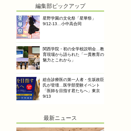
編集部ピックアップ
星野学園の文化祭「星華祭」
9/12-13…小中高合同
関西学院・初の全学校説明会…教
育現場から語られた「一貫教育の
魅力とこれから」
総合診療医の第一人者・生坂政臣
氏が登壇…医学部受験イベント
「医師を目指す君たちへ」東京
9/13
最新ニュース