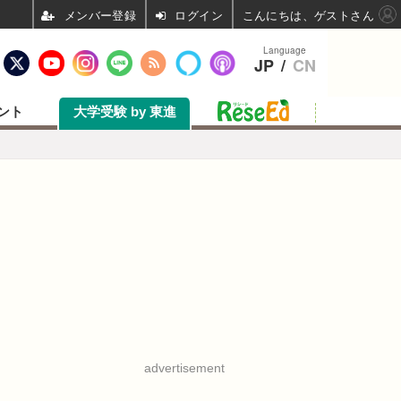
ログイン
こんにちは、ゲストさん
Language
JP
/
CN
ント
大学受験 by 東進
advertisement