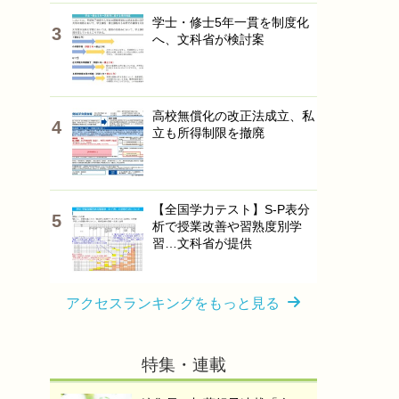
学士・修士5年一貫を制度化
へ、文科省が検討案
高校無償化の改正法成立、私
立も所得制限を撤廃
【全国学力テスト】S-P表分
析で授業改善や習熟度別学
習…文科省が提供
アクセスランキングをもっと見る
特集・連載