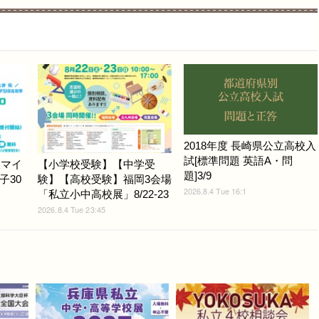
2018年度 長崎県公立高校入
試[標準問題 英語A・問
版マイ
【小学校受験】【中学受
題]3/9
子30
験】【高校受験】福岡3会場
2026.8.4 Tue 16:1
「私立小中高校展」8/22-23
2026.8.4 Tue 23:45