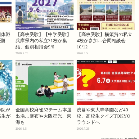
団体戦
【高校受験】【中学受験】
【高校受験】横須賀の私立
優勝
兵庫県内の私立31校が集
4校が参加…合同相談会
結、個別相談会9/6
10/12
2026.7.28
2026.8.5
学院が
全国高校麻雀32チーム本選
渋幕や東大寺学園など40
高生が
出場…麻布や大阪星光、東
校、高校生クイズTOKYO
海も
ラウンドへ
2026.8.5
2026.7.29
Recommended by