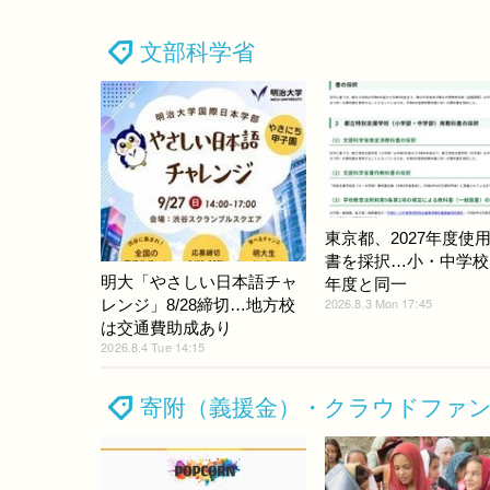
文部科学省
東京都、2027年度使
書を採択…小・中学校
明大「やさしい日本語チャ
年度と同一
2026.8.3 Mon 17:45
レンジ」8/28締切…地方校
は交通費助成あり
2026.8.4 Tue 14:15
寄附（義援金）・クラウドファ