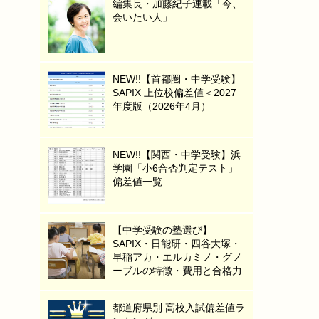
編集長・加藤紀子連載「今、
会いたい人」
NEW!!【首都圏・中学受験】
SAPIX 上位校偏差値＜2027
年度版（2026年4月）
NEW!!【関西・中学受験】浜
学園「小6合否判定テスト」
偏差値一覧
【中学受験の塾選び】
SAPIX・日能研・四谷大塚・
早稲アカ・エルカミノ・グノ
ーブルの特徴・費用と合格力
都道府県別 高校入試偏差値ラ