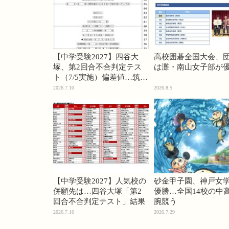
【中学受験2027】四谷大
高校囲碁全国大会、
塚、第2回合不合判定テス
は灘・南山女子部が
ト（7/5実施）偏差値…筑駒
74・桜蔭70＜PR＞
2026.7.10
2026.8.5
【中学受験2027】人気校の
砂金甲子園、神戸女
併願先は…四谷大塚「第2
優勝…全国14校の中
回合不合判定テスト」結果
腕競う
2026.7.16
2026.7.29