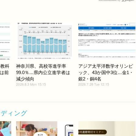
用教科
神奈川県、高校等進学率
アジア太平洋数学オリンピ
は前
99.0％…県内公立進学者は
ック、43か国中3位…金1・
減少傾向
銀2・銅4名
2026.8.3 Mon 15:15
2026.7.28 Tue 12:15
ンディング