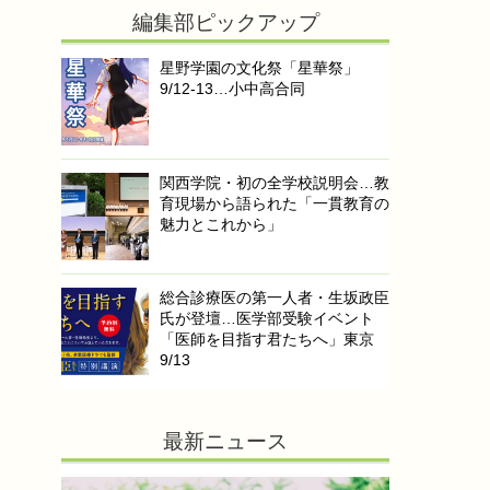
編集部ピックアップ
星野学園の文化祭「星華祭」
9/12-13…小中高合同
関西学院・初の全学校説明会…教
育現場から語られた「一貫教育の
魅力とこれから」
総合診療医の第一人者・生坂政臣
氏が登壇…医学部受験イベント
「医師を目指す君たちへ」東京
9/13
最新ニュース