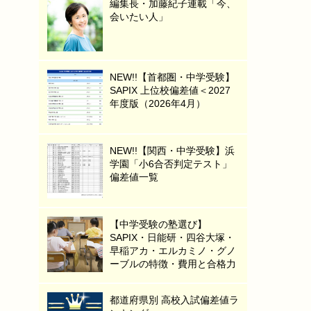
編集長・加藤紀子連載「今、
会いたい人」
NEW!!【首都圏・中学受験】
SAPIX 上位校偏差値＜2027
年度版（2026年4月）
NEW!!【関西・中学受験】浜
学園「小6合否判定テスト」
偏差値一覧
【中学受験の塾選び】
SAPIX・日能研・四谷大塚・
早稲アカ・エルカミノ・グノ
ーブルの特徴・費用と合格力
都道府県別 高校入試偏差値ラ