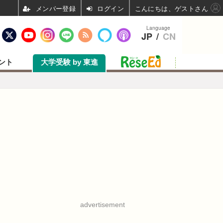
ログイン
こんにちは、ゲストさん
Language
JP
/
CN
ント
大学受験 by 東進
advertisement