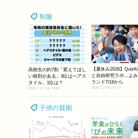
制服
【夏休み2026】QuizKn
高校生の約7割「変えてほし
と自由研究ラボ…よみ
い校則がある」3位はヘアス
ランド7/18から
タイル、1位は？
2026.7.2 Thu 13:15
2026.7.21 Tue 19:45
子供の貧困