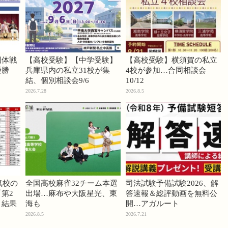
団体戦
【高校受験】【中学受験】
【高校受験】横須賀の私立
優勝
兵庫県内の私立31校が集
4校が参加…合同相談会
結、個別相談会9/6
10/12
2026.7.28
2026.8.5
気校の
全国高校麻雀32チーム本選
司法試験予備試験2026、解
第2
出場…麻布や大阪星光、東
答速報＆総評動画を無料公
」結果
海も
開…アガルート
2026.8.5
2026.7.21