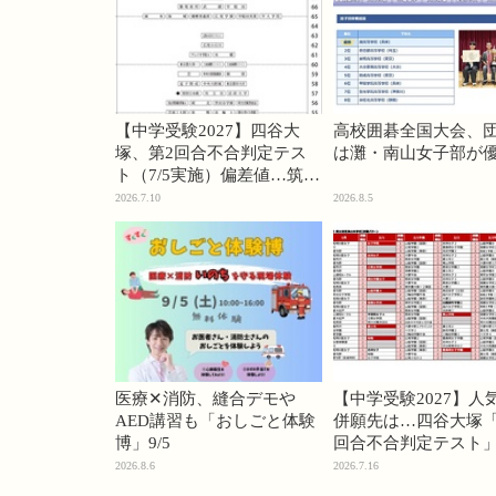
【中学受験2027】四谷大
高校囲碁全国大会、
塚、第2回合不合判定テス
は灘・南山女子部が
ト（7/5実施）偏差値…筑駒
74・桜蔭70＜PR＞
2026.7.10
2026.8.5
医療✕消防、縫合デモや
【中学受験2027】人
AED講習も「おしごと体験
併願先は…四谷大塚「
博」9/5
回合不合判定テスト
2026.8.6
2026.7.16