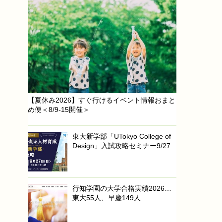
【夏休み2026】すぐ行けるイベント情報おまと
め便＜8/9-15開催＞
東大新学部「UTokyo College of
Design」入試攻略セミナー9/27
行知学園の大学合格実績2026…
東大55人、早慶149人