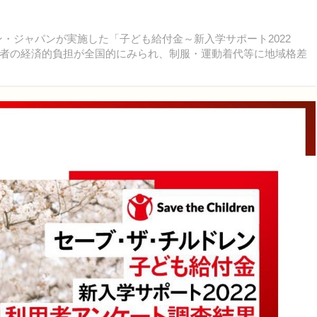
・ジャパンが実施した「子ども給付金～新入学サポート2022
者の経済的負担が全国的にみられ、制服・運動着代等に地域格差