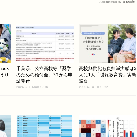
Recommended by
ock
千葉県、公立高校等「奨学
高校無償化も負担減実感は3
うり
のための給付金」7/1から申
人に1人「隠れ教育費」実態
請受付
調査
2026.6.22 Mon 16:45
2026.6.19 Fri 12:15