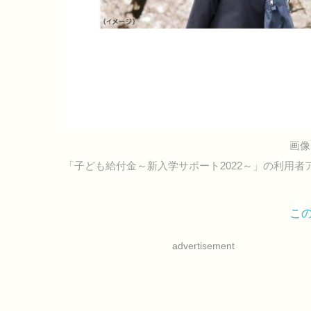
画像
「子ども給付金～新入学サポート2022～」の利用者
こ
advertisement