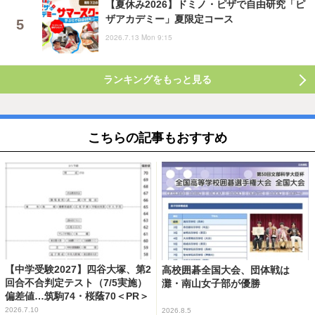
【夏休み2026】ドミノ・ピザで自由研究「ピ
ザアカデミー」夏限定コース
2026.7.13 Mon 9:15
ランキングをもっと見る
こちらの記事もおすすめ
【中学受験2027】四谷大塚、第2
高校囲碁全国大会、団体戦は
回合不合判定テスト（7/5実施）
灘・南山女子部が優勝
偏差値…筑駒74・桜蔭70＜PR＞
2026.7.10
2026.8.5