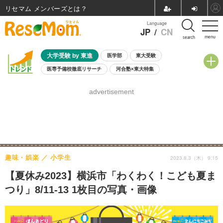
リセマム メンバーズ
Language
JP
/
CN
menu
search
大学受験 by 東進
医学部
東大受験
医専予備校徹底リサーチ
河合塾×東大特集
親子で考える大学選び
高校受験
中学受験
小学校受験
advertisement
共通テスト
夏休み
8月開催学校説明会・相談会
8月開催イベント・WS
全国公立高校 過去問
人気記事
自由研究教材（小学生向け）
自由研究教材（中学生向け）
ランキング
趣味・娯楽
小学生
2023.8.3（木） 9:15
【夏休み2023】横浜市「わくわく！こども夏ま
つり」8/11-13 1枚目の写真・画像