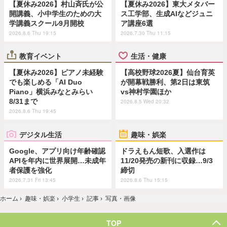
【夏休み2026】村山斉氏が公
【夏休み2026】東大メタバー
開講義、小中学生のための大
ス工学部、生成AIなどジュニ
学講義スクール9月開校
ア講座6選
2026.8.6 Thu 19:15
2026.7.30 Thu 11:15
教育イベント
生活・健康
【夏休み2026】ピアノ未経験
【高校野球2026夏】仙台育英
でも楽しめる「AI Duo
が開幕戦勝利、第2日は東筑
Piano」横浜みなとみらい
vs神村学園ほか
8/31まで
2026.8.5 Wed 20:32
2026.8.6 Thu 19:45
デジタル生活
趣味・娯楽
Google、アプリ向け年齢確認
ドラえもん短歌、入選作は
APIを年内に世界展開…未成年
11/20発売の新刊に収録…9/3
者保護を強化
締切
2026.7.31 Fri 13:45
2026.8.6 Thu 15:15
ホーム
›
趣味・娯楽
›
小学生
›
記事
›
写真・画像
TOP