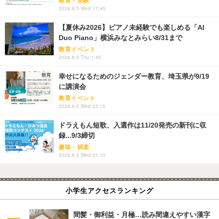
教育・受験
2026.8.5 Wed 17:45
【夏休み2026】ピアノ未経験でも楽しめる「AI
Duo Piano」横浜みなとみらい8/31まで
教育イベント
2026.8.6 Thu 1:45
幸せになるためのジェンダー教育、埼玉県が9/19
に講演会
教育イベント
2026.8.5 Wed 23:15
ドラえもん短歌、入選作は11/20発売の新刊に収
録...9/3締切
趣味・娯楽
2026.8.5 Wed 21:15
小学生アクセスランキング
間髪・御利益・月極…読み間違えやすい漢字