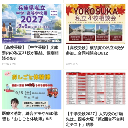
【高校受験】【中学受験】兵庫
【高校受験】横須賀の私立4校が
県内の私立31校が集結、個別相
参加…合同相談会10/12
談会9/6
2026.7.28
2026.8.5
医療✕消防、縫合デモやAED講
【中学受験2027】人気校の併願
習も「おしごと体験博」9/5
先は…四谷大塚「第2回合不合判
定テスト」結果