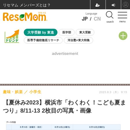
リセマム メンバーズ
Language
JP
/
CN
menu
search
大学受験 by 東進
医学部
東大受験
医専予備校徹底リサーチ
河合塾×東大特集
親子で考える大学選び
高校受験
中学受験
小学校受験
advertisement
共通テスト
夏休み
8月開催学校説明会・相談会
8月開催イベント・WS
全国公立高校 過去問
人気記事
自由研究教材（小学生向け）
自由研究教材（中学生向け）
ランキング
趣味・娯楽
小学生
2023.8.3（木） 9:15
【夏休み2023】横浜市「わくわく！こども夏ま
つり」8/11-13 2枚目の写真・画像