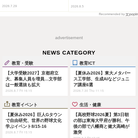
2026.7.29
2026.8.5
Recommended by
advertisement
NEWS CATEGORY
教育・受験
教育ICT
【大学受験2027】京都府立
【夏休み2026】東大メタバー
大、募集人員を増員…文学部
ス工学部、生成AIなどジュニ
は一般選抜も拡大
ア講座6選
2026.8.7 Fri 16:15
2026.7.30 Thu 11:15
教育イベント
生活・健康
【夏休み2026】巨人Gタウン
【高校野球2026夏】第3日朝
で自由研究、世界の野球文化
の部は東海大甲府が勝利、午
学ぶイベント8/15-16
後の部で八幡商と健大高崎が
激突
2026.8.7 Fri 15:15