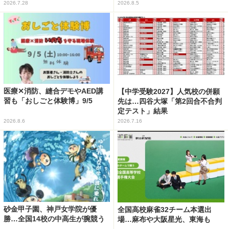
2026.7.28
2026.8.5
医療✕消防、縫合デモやAED講
【中学受験2027】人気校の併願
習も「おしごと体験博」9/5
先は…四谷大塚「第2回合不合判
定テスト」結果
2026.8.6
2026.7.16
砂金甲子園、神戸女学院が優
全国高校麻雀32チーム本選出
勝…全国14校の中高生が腕競う
場…麻布や大阪星光、東海も