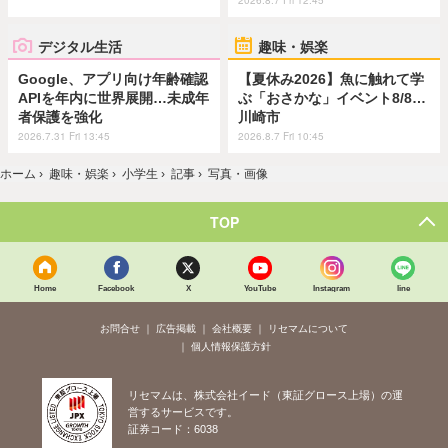
2026.8.7 Fri 12:45
デジタル生活
趣味・娯楽
Google、アプリ向け年齢確認
【夏休み2026】魚に触れて学
APIを年内に世界展開…未成年
ぶ「おさかな」イベント8/8…
者保護を強化
川崎市
2026.7.31 Fri 13:45
2026.8.7 Fri 10:45
ホーム
›
趣味・娯楽
›
小学生
›
記事
›
写真・画像
TOP
Home
Facebook
X
YouTube
Instagram
line
お問合せ
広告掲載
会社概要
リセマムについて
個人情報保護方針
リセマムは、株式会社イード（東証グロース上場）の運
営するサービスです。
証券コード：6038