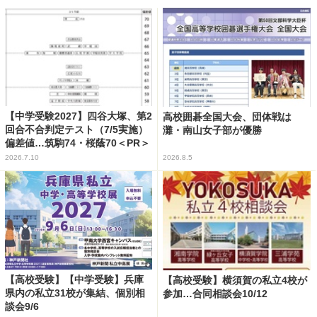
【中学受験2027】四谷大塚、第2
高校囲碁全国大会、団体戦は
回合不合判定テスト（7/5実施）
灘・南山女子部が優勝
偏差値…筑駒74・桜蔭70＜PR＞
2026.7.10
2026.8.5
【高校受験】【中学受験】兵庫
【高校受験】横須賀の私立4校が
県内の私立31校が集結、個別相
参加…合同相談会10/12
談会9/6