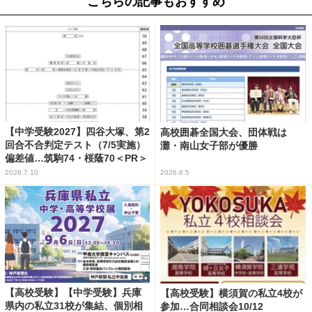
こちらの記事もおすすめ
【中学受験2027】四谷大塚、第2
高校囲碁全国大会、団体戦は
回合不合判定テスト（7/5実施）
灘・南山女子部が優勝
偏差値…筑駒74・桜蔭70＜PR＞
2026.7.10
2026.8.5
【高校受験】【中学受験】兵庫
【高校受験】横須賀の私立4校が
県内の私立31校が集結、個別相
参加…合同相談会10/12