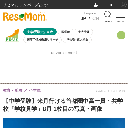
リセマム メンバーズ
Language
JP
/
CN
menu
search
大学受験 by 東進
医学部
東大受験
医専予備校徹底リサーチ
河合塾×東大特集
親子で考える大学選び
高校受験
中学受験
小学校受験
advertisement
共通テスト
夏休み
8月開催学校説明会・相談会
8月開催イベント・WS
全国公立高校 過去問
人気記事
自由研究教材（小学生向け）
自由研究教材（中学生向け）
ランキング
教育・受験
小学生
2025.7.15（火） 9:15
【中学受験】来月行ける首都圏中高一貫・共学
校「学校見学」8月 1枚目の写真・画像