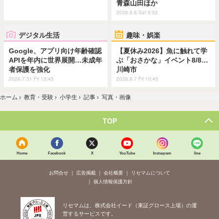
青森山田ほか
2026.8.8 Sat 9:52
デジタル生活
趣味・娯楽
Google、アプリ向け年齢確認
【夏休み2026】魚に触れて学
APIを年内に世界展開…未成年
ぶ「おさかな」イベント8/8…
者保護を強化
川崎市
2026.7.31 Fri 13:45
2026.8.7 Fri 10:45
ホーム
›
教育・受験
›
小学生
›
記事
›
写真・画像
TOP
Home
Facebook
X
YouTube
Instagram
line
お問合せ
広告掲載
会社概要
リセマムについて
個人情報保護方針
リセマムは、株式会社イード（東証グロース上場）の運
営するサービスです。