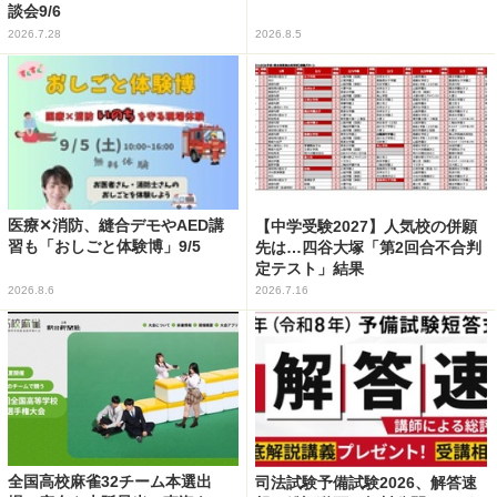
談会9/6
2026.7.28
2026.8.5
医療✕消防、縫合デモやAED講
【中学受験2027】人気校の併願
習も「おしごと体験博」9/5
先は…四谷大塚「第2回合不合判
定テスト」結果
2026.8.6
2026.7.16
全国高校麻雀32チーム本選出
司法試験予備試験2026、解答速