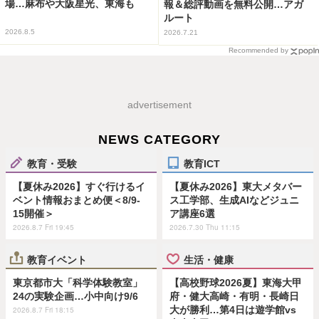
場…麻布や大阪星光、東海も
報＆総評動画を無料公開…アガ
ルート
2026.8.5
2026.7.21
Recommended by
advertisement
NEWS CATEGORY
教育・受験
教育ICT
【夏休み2026】すぐ行けるイ
【夏休み2026】東大メタバー
ベント情報おまとめ便＜8/9-
ス工学部、生成AIなどジュニ
15開催＞
ア講座6選
2026.8.7 Fri 19:45
2026.7.30 Thu 11:15
教育イベント
生活・健康
東京都市大「科学体験教室」
【高校野球2026夏】東海大甲
24の実験企画…小中向け9/6
府・健大高崎・有明・長崎日
大が勝利…第4日は遊学館vs
2026.8.7 Fri 18:15