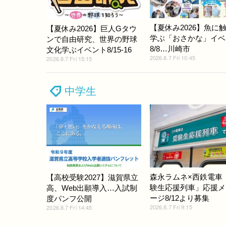
【夏休み2026】魚に
【夏休み2026】巨人Gタウ
学ぶ「おさかな」イベ
ンで自由研究、世界の野球
8/8…川崎市
文化学ぶイベント8/15-16
2026.8.7 Fri 10:45
2026.8.7 Fri 15:15
中学生
森永ラムネ×西鉄電車
【高校受験2027】滋賀県立
験生応援列車」応援メ
高、Web出願導入…入試制
ージ8/12より募集
度パンフ公開
2026.8.7 Fri 9:15
2026.8.7 Fri 14:45