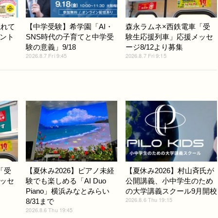
触れて
【中学受験】希学園「AI・
森永ラムネ×西鉄電車「受
ント
SNS時代の子育てと中学受
験生応援列車」応援メッセ
験の意義」9/18
ージ8/12より募集
2026.8.7 Fri 9:45
2026.8.7 Fri 9:15
「受
【夏休み2026】ピアノ未経
【夏休み2026】村山斉氏が
ッセ
験でも楽しめる「AI Duo
公開講義、小中学生のため
Piano」横浜みなとみらい
の大学講義スクール9月開校
2026.8.6 Thu 19:15
8/31まで
2026.8.6 Thu 19:45