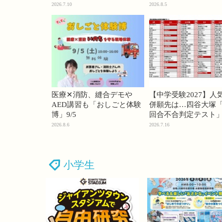
74・桜蔭70＜PR＞
2026.7.10
2026.8.5
医療✕消防、縫合デモや
【中学受験2027】人
AED講習も「おしごと体験
併願先は…四谷大塚「
博」9/5
回合不合判定テスト
2026.8.6
2026.7.16
小学生