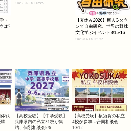
2026.8.6 Thu 15:25
学・
【夏休み2026】巨人Gタウ
位は?
ンで自由研究、世界の野球
文化学ぶイベント8/15-16
2026.8.6 Thu 21:15
団体戦
【高校受験】【中学受験】
【高校受験】横須賀の私立
優勝
兵庫県内の私立31校が集
4校が参加…合同相談会
結、個別相談会9/6
10/12