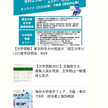
【大学受験】東京科学大や筑波大「国立大学だ
けの進学説明会」8/29
【大学受験2027】京都府立大、
募集人員を増員…文学部は一般選
抜も拡大
海外大学進学フェア、大阪・東京
で9月…担当者と個別相談