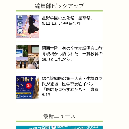
編集部ピックアップ
星野学園の文化祭「星華祭」
9/12-13…小中高合同
関西学院・初の全学校説明会…教
育現場から語られた「一貫教育の
魅力とこれから」
総合診療医の第一人者・生坂政臣
氏が登壇…医学部受験イベント
「医師を目指す君たちへ」東京
9/13
最新ニュース