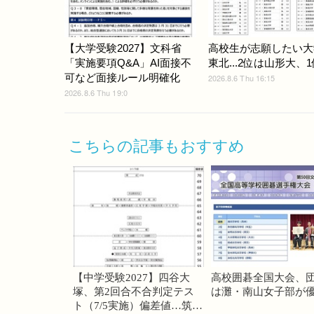
【大学受験2027】文科省
高校生が志願したい大
「実施要項Q&A」AI面接不
東北...2位は山形大、1
可など面接ルール明確化
2026.8.6 Thu 16:15
2026.8.6 Thu 19:0
こちらの記事もおすすめ
【中学受験2027】四谷大
高校囲碁全国大会、
塚、第2回合不合判定テス
は灘・南山女子部が
ト（7/5実施）偏差値…筑駒