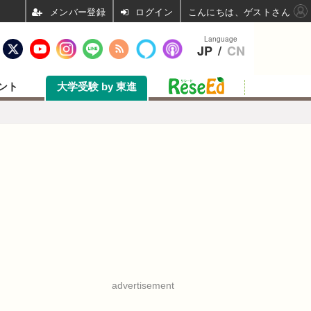
ログイン
こんにちは、ゲストさん
Language
JP
/
CN
ント
大学受験 by 東進
advertisement