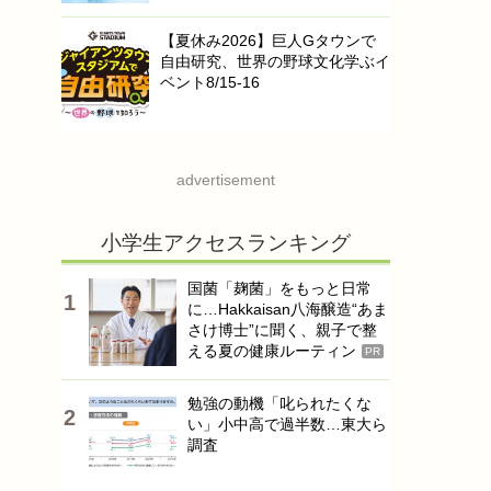
【夏休み2026】巨人Gタウンで
自由研究、世界の野球文化学ぶイ
ベント8/15-16
advertisement
小学生アクセスランキング
国菌「麹菌」をもっと日常
に…Hakkaisan八海醸造“あま
さけ博士”に聞く、親子で整
える夏の健康ルーティン
PR
勉強の動機「叱られたくな
い」小中高で過半数…東大ら
調査