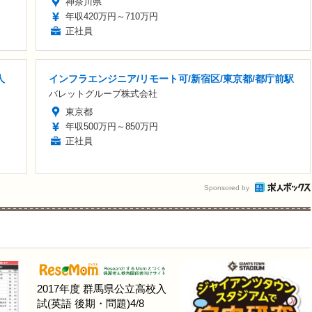
神奈川県
年収420万円～710万円
正社員
人
インフラエンジニア/リモート可/新宿区/東京都/都庁前駅
バレットグループ株式会社
東京都
年収500万円～850万円
正社員
Sponsored by
2017年度 群馬県公立高校入
試(英語 後期・問題)4/8