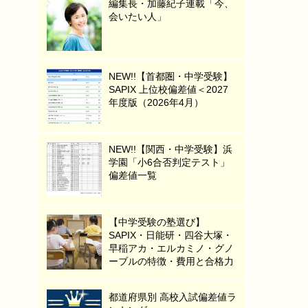
編集長・加藤紀子連載「今、
会いたい人」
NEW!!【首都圏・中学受験】
SAPIX 上位校偏差値＜2027
年度版（2026年4月）
NEW!!【関西・中学受験】浜
学園「小6合否判定テスト」
偏差値一覧
【中学受験の塾選び】
SAPIX・日能研・四谷大塚・
早稲アカ・エルカミノ・グノ
ーブルの特徴・費用と合格力
都道府県別 高校入試偏差値ラ