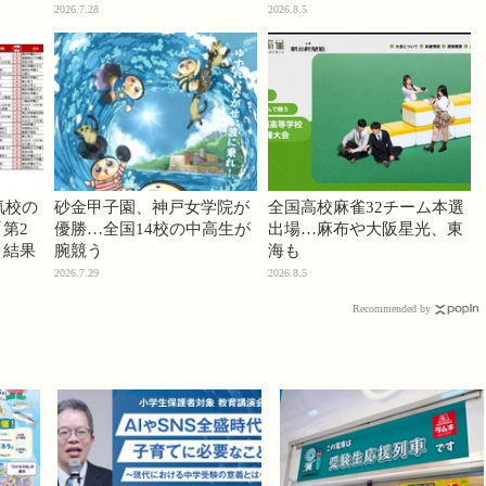
2026.7.28
2026.8.5
気校の
砂金甲子園、神戸女学院が
全国高校麻雀32チーム本選
第2
優勝…全国14校の中高生が
出場…麻布や大阪星光、東
」結果
腕競う
海も
2026.7.29
2026.8.5
Recommended by