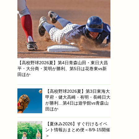
【高校野球2026夏】第4日青森山田・東日大昌
平・大分商・英明が勝利、第5日は花巻東vs新
田ほか
【高校野球2026夏】第3日東海大
甲府・健大高崎・有明・長崎日大
が勝利…第4日は遊学館vs青森山
田ほか
【夏休み2026】すぐ行けるイベ
ント情報おまとめ便＜8/9-15開催
＞