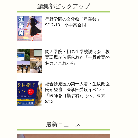
編集部ピックアップ
星野学園の文化祭「星華祭」
9/12-13…小中高合同
関西学院・初の全学校説明会…教
育現場から語られた「一貫教育の
魅力とこれから」
総合診療医の第一人者・生坂政臣
氏が登壇…医学部受験イベント
「医師を目指す君たちへ」東京
9/13
最新ニュース