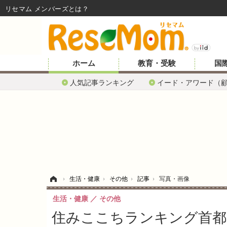
リセマム メンバーズ
ホーム
教育・受験
国
人気記事ランキング
イード・アワード（
ホーム
›
生活・健康
›
その他
›
記事
›
写真・画像
生活・健康
その他
住みここちランキング首都