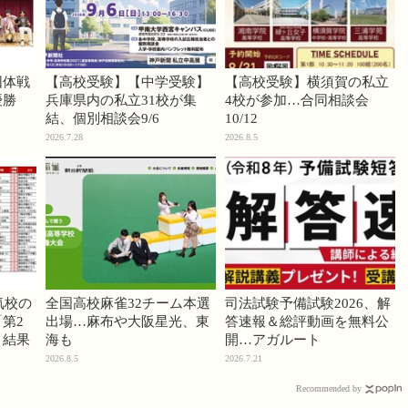
団体戦
【高校受験】【中学受験】
【高校受験】横須賀の私立
優勝
兵庫県内の私立31校が集
4校が参加…合同相談会
結、個別相談会9/6
10/12
2026.7.28
2026.8.5
気校の
全国高校麻雀32チーム本選
司法試験予備試験2026、解
第2
出場…麻布や大阪星光、東
答速報＆総評動画を無料公
」結果
海も
開…アガルート
2026.8.5
2026.7.21
Recommended by