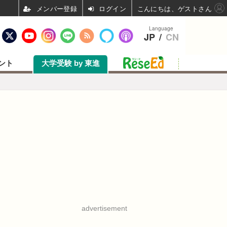
ログイン
こんにちは、ゲストさん
Language
JP
/
CN
ント
大学受験 by 東進
advertisement