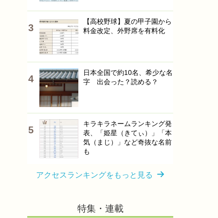
【高校野球】夏の甲子園から
料金改定、外野席を有料化
日本全国で約10名、希少な名
字 出会った？読める？
キラキラネームランキング発
表、「姫星（きてぃ）」「本
気（まじ）」など奇抜な名前
も
アクセスランキングをもっと見る
特集・連載