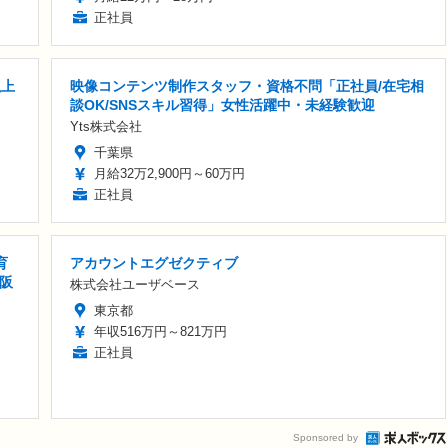
正社員
以上
映像コンテンツ制作スタッフ・資格不問「正社員/在宅相
談OK/SNSスキル習得」女性活躍中・未経験歓迎
Yts株式会社
千葉県
月給32万2,900円～60万円
正社員
育
アカウントエグゼクティブ
大阪
株式会社ユーザベース
東京都
年収516万円～821万円
正社員
Sponsored by