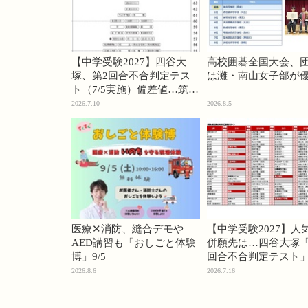
【中学受験2027】四谷大
高校囲碁全国大会、
塚、第2回合不合判定テス
は灘・南山女子部が
ト（7/5実施）偏差値…筑駒
74・桜蔭70＜PR＞
2026.7.10
2026.8.5
医療✕消防、縫合デモや
【中学受験2027】人
AED講習も「おしごと体験
併願先は…四谷大塚「
博」9/5
回合不合判定テスト
2026.8.6
2026.7.16