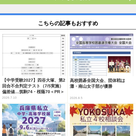
こちらの記事もおすすめ
【中学受験2027】四谷大塚、第2
高校囲碁全国大会、団体戦は
回合不合判定テスト（7/5実施）
灘・南山女子部が優勝
偏差値…筑駒74・桜蔭70＜PR＞
2026.7.10
2026.8.5