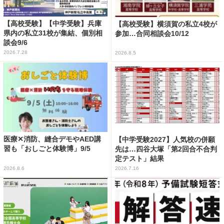
【高校受験】【中学受験】兵庫
【高校受験】横須賀の私立4校が
県内の私立31校が集結、個別相
参加…合同相談会10/12
談会9/6
2026.7.28
2026.8.5
医療✕消防、縫合デモやAED講
【中学受験2027】人気校の併願
習も「おしごと体験博」9/5
先は…四谷大塚「第2回合不合判
定テスト」結果
2026.8.6
2026.7.16