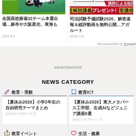
全国高校麻雀32チーム本選出
司法試験予備試験2026、解答速
場…麻布や大阪星光、東海も
報＆総評動画を無料公開…アガ
ルート
2026.8.5
2026.7.21
Recommended by
advertisement
NEWS CATEGORY
教育・受験
教育ICT
【夏休み2026】小学2年生の
【夏休み2026】東大メタバー
自由研究テーマまとめ
ス工学部、生成AIなどジュニ
ア講座6選
2026.8.10 Mon 13:15
2026.7.30 Thu 11:15
教育イベント
生活・健康