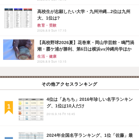
高校生が志願したい大学・九州沖縄...2位は九州
大、1位は?
教育・受験
2026.8.9 Sun 17:15
【高校野球2026夏】花巻東・岡山学芸館・鳴門渦
潮・霞ケ浦が勝利、第6日は横浜vs沖縄尚学ほか
生活・健康
2026.8.9 Sun 13:15
その他アクセスランキング
4位は「あちち」2016年珍しい名字ランキン
グ、1位は10人だけ
2016.9.16 Fri 16:45
2024年全国名字ランキング、1位「佐藤」最