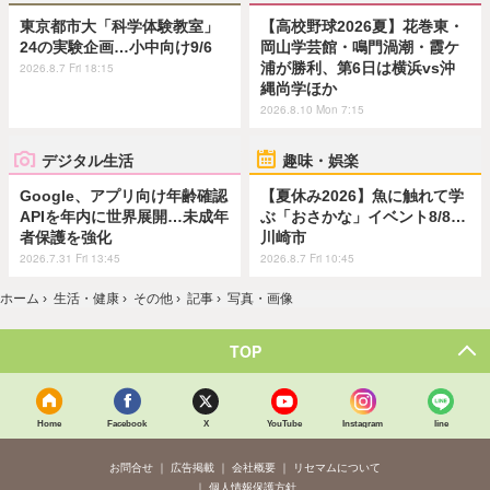
東京都市大「科学体験教室」
【高校野球2026夏】花巻東・
24の実験企画…小中向け9/6
岡山学芸館・鳴門渦潮・霞ケ
浦が勝利、第6日は横浜vs沖
2026.8.7 Fri 18:15
縄尚学ほか
2026.8.10 Mon 7:15
デジタル生活
趣味・娯楽
Google、アプリ向け年齢確認
【夏休み2026】魚に触れて学
APIを年内に世界展開…未成年
ぶ「おさかな」イベント8/8…
者保護を強化
川崎市
2026.7.31 Fri 13:45
2026.8.7 Fri 10:45
ホーム
›
生活・健康
›
その他
›
記事
›
写真・画像
TOP
Home
Facebook
X
YouTube
Instagram
line
お問合せ
広告掲載
会社概要
リセマムについて
個人情報保護方針