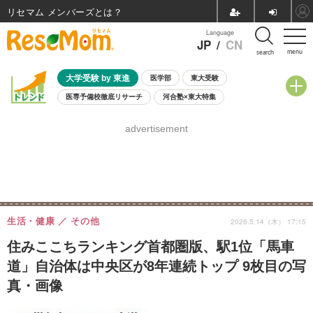
リセマム メンバーズ
Language
JP
/
CN
menu
search
大学受験 by 東進
医学部
東大受験
医専予備校徹底リサーチ
河合塾×東大特集
親子で考える大学選び
高校受験
中学受験
小学校受験
advertisement
共通テスト
夏休み
8月開催学校説明会・相談会
8月開催イベント・WS
全国公立高校 過去問
人気記事
自由研究教材（小学生向け）
自由研究教材（中学生向け）
ランキング
生活・健康
その他
2026.5.14（木） 17:15
住みここちランキング首都圏版、駅1位「馬車
道」自治体は中央区が8年連続トップ 9枚目の写
真・画像