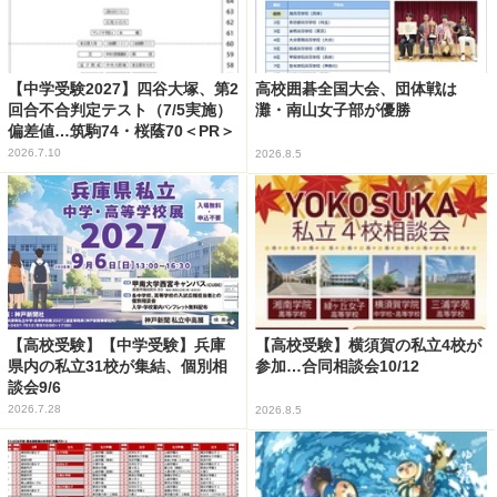
【中学受験2027】四谷大塚、第2
高校囲碁全国大会、団体戦は
回合不合判定テスト（7/5実施）
灘・南山女子部が優勝
偏差値…筑駒74・桜蔭70＜PR＞
2026.7.10
2026.8.5
【高校受験】【中学受験】兵庫
【高校受験】横須賀の私立4校が
県内の私立31校が集結、個別相
参加…合同相談会10/12
談会9/6
2026.7.28
2026.8.5