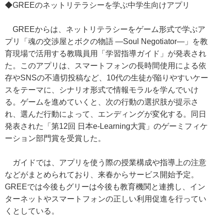
◆GREEのネットリテラシーを学ぶ中学生向けアプリ
GREEからは、ネットリテラシーをゲーム形式で学ぶア
プリ「魂の交渉屋とボクの物語 ―Soul Negotiator―」を教
育現場で活用する教職員用「学習指導ガイド」が発表され
た。このアプリは、スマートフォンの長時間使用による依
存やSNSの不適切投稿など、10代の生徒が陥りやすいケー
スをテーマに、シナリオ形式で情報モラルを学んでいけ
る。ゲームを進めていくと、次の行動の選択肢が提示さ
れ、選んだ行動によって、エンディングが変化する。同日
発表された「第12回 日本e-Learning大賞」のゲーミフィケ
ーション部門賞を受賞した。
ガイドでは、アプリを使う際の授業構成や指導上の注意
などがまとめられており、来春からサービス開始予定。
GREEでは今後もグリーは今後も教育機関と連携し、イン
ターネットやスマートフォンの正しい利用促進を行ってい
くとしている。