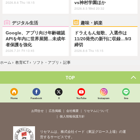
vs神村学園ほか
2026.8.6 Thu 18:15
2026.8.5 Wed 20:32
デジタル生活
趣味・娯楽
Google、アプリ向け年齢確認
ドラえもん短歌、入選作は
APIを年内に世界展開…未成年
11/20発売の新刊に収録…9/3
者保護を強化
締切
2026.7.31 Fri 13:45
2026.8.6 Thu 15:15
ホーム
›
教育ICT
›
ソフト・アプリ
›
記事
TOP
Home
Facebook
X
YouTube
Instagram
line
お問合せ
広告掲載
会社概要
リセマムについて
個人情報保護方針
リセマムは、株式会社イード（東証グロース上場）の運
営するサービスです。