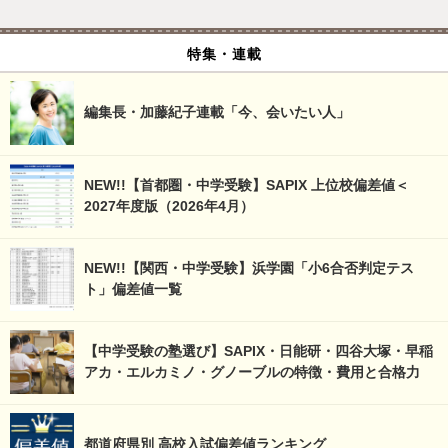
特集・連載
編集長・加藤紀子連載「今、会いたい人」
NEW!!【首都圏・中学受験】SAPIX 上位校偏差値＜
2027年度版（2026年4月）
NEW!!【関西・中学受験】浜学園「小6合否判定テス
ト」偏差値一覧
【中学受験の塾選び】SAPIX・日能研・四谷大塚・早稲
アカ・エルカミノ・グノーブルの特徴・費用と合格力
都道府県別 高校入試偏差値ランキング