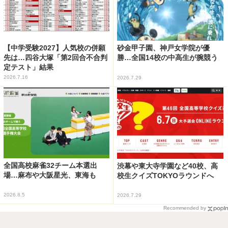
【中学受験2027】人気校の併願
砂金甲子園、神戸女学院が優
先は…四谷大塚「第2回合不合判
勝…全国14校の中高生が腕競う
定テスト」結果
2026.7.16
2026.7.29
全国高校麻雀32チーム本選出
渋幕や東大寺学園など40校、高
場…麻布や大阪星光、東海も
校生クイズTOKYOラウンドへ
2026.8.5
2026.7.29
Recommended by