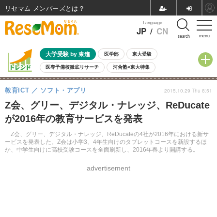
リセマム メンバーズ
Language
JP
/
CN
menu
search
大学受験 by 東進
医学部
東大受験
医専予備校徹底リサーチ
河合塾×東大特集
親子で考える大学選び
高校受験
中学受験
小学校受験
教育ICT
ソフト・アプリ
2015.10.29 Thu 8:51
共通テスト
夏休み
8月開催学校説明会・相談会
Z会、グリー、デジタル・ナレッジ、ReDucate
8月開催イベント・WS
全国公立高校 過去問
人気記事
が2016年の教育サービスを発表
自由研究教材（小学生向け）
自由研究教材（中学生向け）
ランキング
Z会、グリー、デジタル・ナレッジ、ReDucateの4社が2016年における新サ
ービスを発表した。Z会は小学3、4年生向けのタブレットコースを新設するほ
か、中学生向けに高校受験コースを全面刷新し、2016年春より開講する。
advertisement