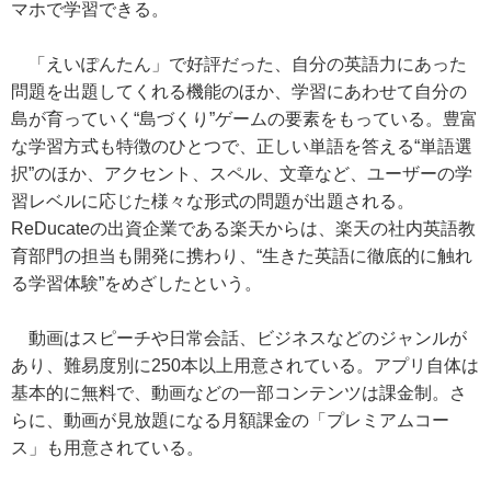
マホで学習できる。
「えいぽんたん」で好評だった、自分の英語力にあった
問題を出題してくれる機能のほか、学習にあわせて自分の
島が育っていく“島づくり”ゲームの要素をもっている。豊富
な学習方式も特徴のひとつで、正しい単語を答える“単語選
択”のほか、アクセント、スペル、文章など、ユーザーの学
習レベルに応じた様々な形式の問題が出題される。
ReDucateの出資企業である楽天からは、楽天の社内英語教
育部門の担当も開発に携わり、“生きた英語に徹底的に触れ
る学習体験”をめざしたという。
動画はスピーチや日常会話、ビジネスなどのジャンルが
あり、難易度別に250本以上用意されている。アプリ自体は
基本的に無料で、動画などの一部コンテンツは課金制。さ
らに、動画が見放題になる月額課金の「プレミアムコー
ス」も用意されている。