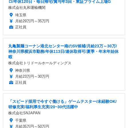
ロ/年休120日・毎日帰宅/賞与年3回・東証プライム上場G
株式会社丸和運輸機関
埼玉県
月給29万円～35万円
正社員
丸亀製麺コーナン港北センター南のSV候補/月給23万～30万/
神奈川県横浜市勤務/年休113日/連休取得可/夏季・年末年始休
暇
株式会社トリドールホールディングス
神奈川県
月給23万円～30万円
正社員
「スピード採用で今すぐ働ける」ゲームテスター/未経験OK/
研修充実/福利厚生充実/20~30代活躍中
株式会社SNJAPAN
千葉県
月給35万円～50万円