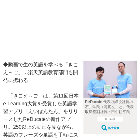
◆動画で生の英語を学べる「きこ
え～ご」…楽天英語教育部門も開
発に携わる
「きこえ～ご」は、第11回日本
ReDucate 代表取締役社長の
e-Learning大賞を受賞した英語学
石井学氏（写真左）と、代表
習アプリ「えいぽんたん」をリリ
取締役副社長の田中耕平氏
ースしたReDucateの新作アプ
全 14 枚
リ。250以上の動画を見ながら、
拡大写真
英語のフレーズや単語を手軽にス