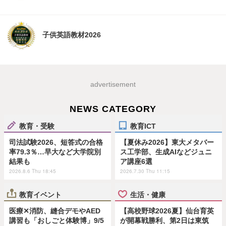
子供英語教材2026
advertisement
NEWS CATEGORY
教育・受験
教育ICT
司法試験2026、短答式の合格
【夏休み2026】東大メタバー
率79.3％…早大など大学院別
ス工学部、生成AIなどジュニ
結果も
ア講座6選
2026.8.6 Thu 18:45
2026.7.30 Thu 11:15
教育イベント
生活・健康
医療✕消防、縫合デモやAED
【高校野球2026夏】仙台育英
講習も「おしごと体験博」9/5
が開幕戦勝利、第2日は東筑