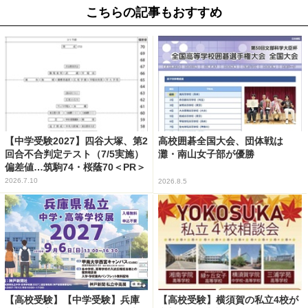
こちらの記事もおすすめ
【中学受験2027】四谷大塚、第2
高校囲碁全国大会、団体戦は
回合不合判定テスト（7/5実施）
灘・南山女子部が優勝
偏差値…筑駒74・桜蔭70＜PR＞
2026.7.10
2026.8.5
【高校受験】【中学受験】兵庫
【高校受験】横須賀の私立4校が