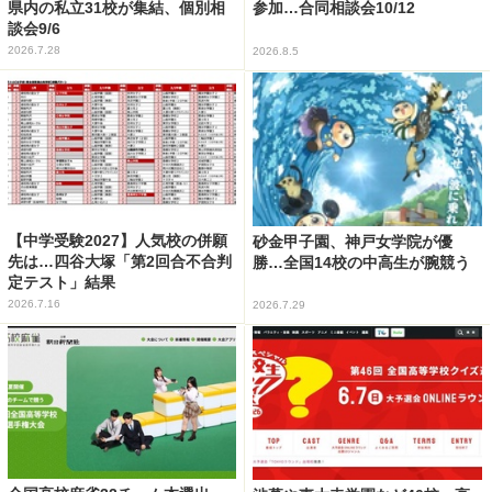
県内の私立31校が集結、個別相
参加…合同相談会10/12
談会9/6
2026.7.28
2026.8.5
【中学受験2027】人気校の併願
砂金甲子園、神戸女学院が優
先は…四谷大塚「第2回合不合判
勝…全国14校の中高生が腕競う
定テスト」結果
2026.7.16
2026.7.29