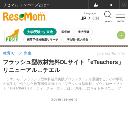
リセマム メンバーズ
Language
JP
/
CN
menu
search
大学受験 by 東進
医学部
東大受験
医専予備校徹底リサーチ
河合塾×東大特集
親子で考える大学選び
高校受験
中学受験
小学校受験
教育ICT
先生
2016.10.6 Thu 17:10
共通テスト
夏休み
8月開催学校説明会・相談会
フラッシュ型教材無料DLサイト「eTeachers」
8月開催イベント・WS
全国公立高校 過去問
人気記事
リニューアル…チエル
自由研究教材（小学生向け）
自由研究教材（中学生向け）
ランキング
チエルら「フラッシュ型教材活用実践プロジェクト」が展開する、小中学校
の先生を中心とした教育関係者向けの「フラッシュ型教材」ダウンロードサイ
ト「eTeachers（イーティーチャーズ）」は、10月6日にサイトをリニューアル
した。
advertisement