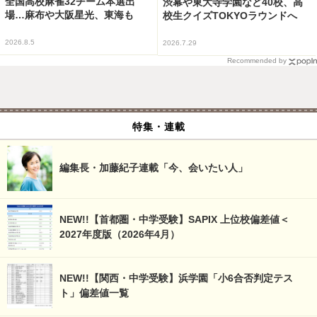
全国高校麻雀32チーム本選出
渋幕や東大寺学園など40校、高
場…麻布や大阪星光、東海も
校生クイズTOKYOラウンドへ
2026.8.5
2026.7.29
Recommended by
特集・連載
編集長・加藤紀子連載「今、会いたい人」
NEW!!【首都圏・中学受験】SAPIX 上位校偏差値＜
2027年度版（2026年4月）
NEW!!【関西・中学受験】浜学園「小6合否判定テス
ト」偏差値一覧