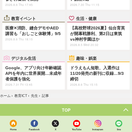
2026.8.6 Thu 17:45
2026.7.30 Thu 11:15
教育イベント
生活・健康
医療✕消防、縫合デモやAED
【高校野球2026夏】仙台育英
講習も「おしごと体験博」9/5
が開幕戦勝利、第2日は東筑
vs神村学園ほか
2026.8.6 Thu 18:15
2026.8.5 Wed 20:32
デジタル生活
趣味・娯楽
Google、アプリ向け年齢確認
ドラえもん短歌、入選作は
APIを年内に世界展開…未成年
11/20発売の新刊に収録…9/3
者保護を強化
締切
2026.7.31 Fri 13:45
2026.8.6 Thu 15:15
ホーム
›
教育ICT
›
先生
›
記事
TOP
Home
Facebook
X
YouTube
Instagram
line