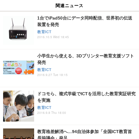
関連ニュース
1台でiPad50台にデータ同時配信、世界初の伝送
装置を発売
教育ICT
2016.10.5 Wed 18:45
小学生から使える、3Dプリンター教育支援ソフト
発売
教育ICT
2016.9.27 Tue 18:15
ドコモら、複式学級でICTを活用した教育実証研究
を実施
教育ICT
2016.9.8 Thu 18:00
教育格差解消へ…94自治体参加「全国ICT教育首
長協議会」発足