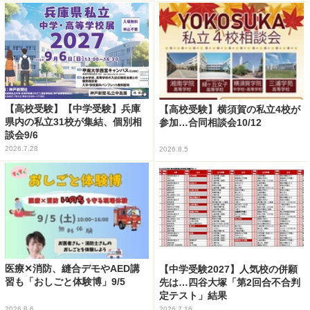
【高校受験】【中学受験】兵庫
【高校受験】横須賀の私立4校が
県内の私立31校が集結、個別相
参加…合同相談会10/12
談会9/6
2026.7.28
2026.8.5
医療✕消防、縫合デモやAED講
【中学受験2027】人気校の併願
習も「おしごと体験博」9/5
先は…四谷大塚「第2回合不合判
定テスト」結果
2026.8.6
2026.7.16