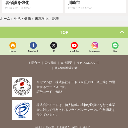
者保護を強化
川崎市
2026.7.31 Fri 13:45
2026.8.7 Fri 10:45
ホーム
›
生活・健康
›
未就学児
›
記事
TOP
Home
Facebook
X
YouTube
Instagram
line
お問合せ
広告掲載
会社概要
リセマムについて
個人情報保護方針
リセマムは、株式会社イード（東証グロース上場）の運
営するサービスです。
証券コード：6038
株式会社イードは、個人情報の適切な取扱いを行う事業
者に対して付与されるプライバシーマークの付与認定を
受けています。
紹介した商品/サービスを購入、契約した場合に、