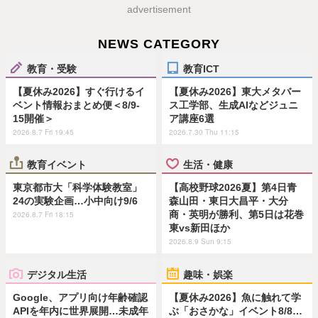
advertisement
NEWS CATEGORY
教育・受験
教育ICT
【夏休み2026】すぐ行けるイ
【夏休み2026】東大メタバー
ベント情報おまとめ便＜8/9-
ス工学部、生成AIなどジュニ
15開催＞
ア講座6選
2026.8.7 Fri 19:45
2026.7.30 Thu 11:15
教育イベント
生活・健康
東京都市大「科学体験教室」
【高校野球2026夏】第4日青
24の実験企画…小中向け9/6
森山田・東日大昌平・大分
商・英明が勝利、第5日は花巻
2026.8.7 Fri 18:15
東vs新田ほか
2026.8.9 Sun 9:15
デジタル生活
趣味・娯楽
Google、アプリ向け年齢確認
【夏休み2026】魚に触れて学
APIを年内に世界展開…未成年
ぶ「おさかな」イベント8/8…