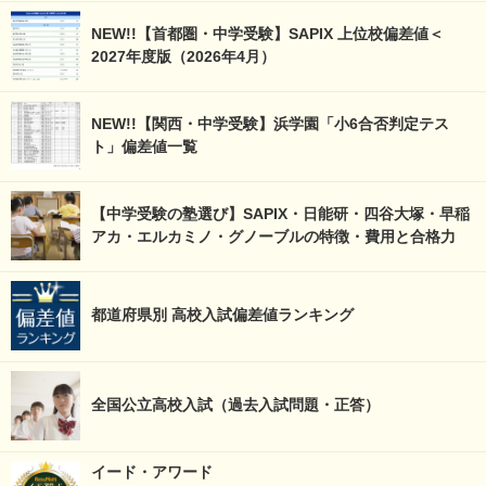
NEW!!【首都圏・中学受験】SAPIX 上位校偏差値＜
2027年度版（2026年4月）
NEW!!【関西・中学受験】浜学園「小6合否判定テス
ト」偏差値一覧
【中学受験の塾選び】SAPIX・日能研・四谷大塚・早稲
アカ・エルカミノ・グノーブルの特徴・費用と合格力
都道府県別 高校入試偏差値ランキング
全国公立高校入試（過去入試問題・正答）
イード・アワード