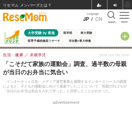
リセマム メンバーズ
Language
JP
/
CN
menu
search
大学受験 by 東進
医学部
東大受験
医専予備校徹底リサーチ
河合塾×東大特集
親子で考える大学選び
高校受験
中学受験
小学校受験
生活・健康
未就学児
2018.10.4 Thu 16:45
共通テスト
夏休み
8月開催学校説明会・相談会
「こそだて家族の運動会」調査、過半数の母親
8月開催イベント・WS
全国公立高校 過去問
人気記事
が当日のお弁当に気合い
自由研究教材（小学生向け）
自由研究教材（中学生向け）
ランキング
インターネット広告・メディア運営事業を展開するインタースペースの調査
によると、子どもの運動会に向けて家庭でしたことについて、母親の51.2％が
「当日のお弁当は気合を入れて作った」と回答したことがわかった。
advertisement