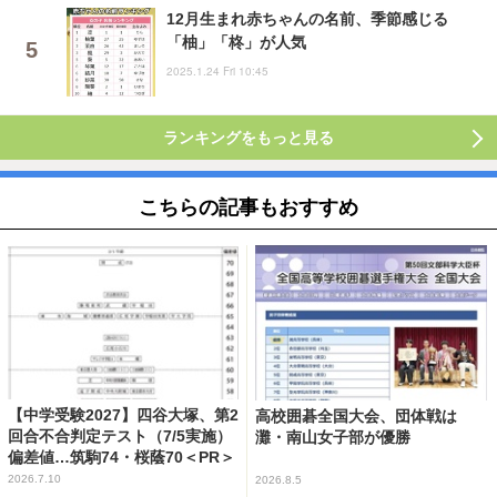
12月生まれ赤ちゃんの名前、季節感じる
「柚」「柊」が人気
2025.1.24 Fri 10:45
ランキングをもっと見る
こちらの記事もおすすめ
【中学受験2027】四谷大塚、第2
高校囲碁全国大会、団体戦は
回合不合判定テスト（7/5実施）
灘・南山女子部が優勝
偏差値…筑駒74・桜蔭70＜PR＞
2026.7.10
2026.8.5