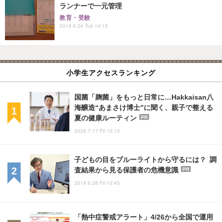
ランナーで一元管理
教育・受験
2019.9.24 Tue 14:15
小学生アクセスランキング
国菌「麹菌」をもっと日常に…Hakkaisan八
海醸造“あまさけ博士”に聞く、親子で整える
夏の健康ルーティン
PR
2026.7.17 Fri 10:15
子どもの目をブルーライトから守るには？ 調
査結果から見る保護者の危機意識
PR
2019.6.28 Fri 10:45
「熱中症警戒アラート」4/26から全国で運用