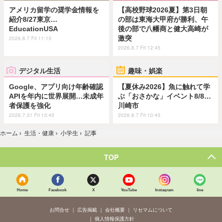
アメリカ留学の奨学金情報を
【高校野球2026夏】第3日朝
紹介8/27東京…
の部は東海大甲府が勝利、午
EducationUSA
後の部で八幡商と健大高崎が
激突
2026.8.7 Fri 11:15
2026.8.7 Fri 12:45
デジタル生活
趣味・娯楽
Google、アプリ向け年齢確認
【夏休み2026】魚に触れて学
APIを年内に世界展開…未成年
ぶ「おさかな」イベント8/8…
者保護を強化
川崎市
2026.7.31 Fri 13:45
2026.8.7 Fri 10:45
ホーム
›
生活・健康
›
小学生
›
記事
TOP
Home
Facebook
X
YouTube
Instagram
line
お問合せ
広告掲載
会社概要
リセマムについて
個人情報保護方針