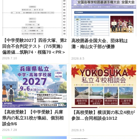
【中学受験2027】四谷大塚、第2
高校囲碁全国大会、団体戦は
回合不合判定テスト（7/5実施）
灘・南山女子部が優勝
偏差値…筑駒74・桜蔭70＜PR＞
2026.7.10
2026.8.5
【高校受験】【中学受験】兵庫
【高校受験】横須賀の私立4校が
県内の私立31校が集結、個別相
参加…合同相談会10/12
談会9/6
2026.7.28
2026.8.5