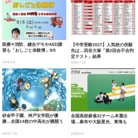
医療✕消防、縫合デモやAED講
【中学受験2027】人気校の併願
習も「おしごと体験博」9/5
先は…四谷大塚「第2回合不合判
定テスト」結果
2026.8.6
2026.7.16
砂金甲子園、神戸女学院が優
全国高校麻雀32チーム本選出
勝…全国14校の中高生が腕競う
場…麻布や大阪星光、東海も
2026.7.29
2026.8.5