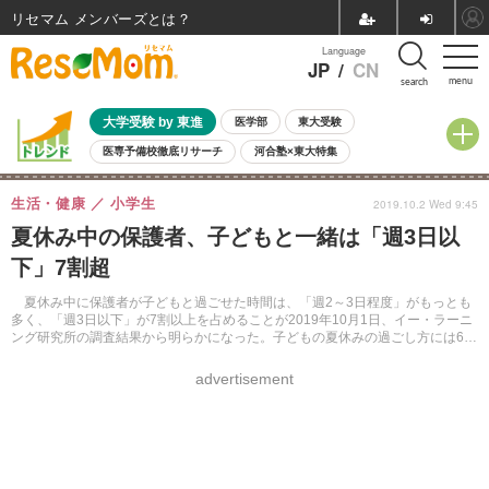
リセマム メンバーズ
Language
JP
/
CN
menu
search
大学受験 by 東進
医学部
東大受験
医専予備校徹底リサーチ
河合塾×東大特集
親子で考える大学選び
高校受験
中学受験
小学校受験
生活・健康
小学生
2019.10.2 Wed 9:45
共通テスト
夏休み
8月開催学校説明会・相談会
夏休み中の保護者、子どもと一緒は「週3日以
8月開催イベント・WS
全国公立高校 過去問
人気記事
下」7割超
自由研究教材（小学生向け）
自由研究教材（中学生向け）
ランキング
夏休み中に保護者が子どもと過ごせた時間は、「週2～3日程度」がもっとも
多く、「週3日以下」が7割以上を占めることが2019年10月1日、イー・ラーニ
ング研究所の調査結果から明らかになった。子どもの夏休みの過ごし方には6割
以上の保護者が不安や負担を感じていた。
advertisement