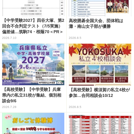
【中学受験2027】四谷大塚、第2
高校囲碁全国大会、団体戦は
回合不合判定テスト（7/5実施）
灘・南山女子部が優勝
偏差値…筑駒74・桜蔭70＜PR＞
2026.7.10
2026.8.5
【高校受験】【中学受験】兵庫
【高校受験】横須賀の私立4校が
県内の私立31校が集結、個別相
参加…合同相談会10/12
談会9/6
2026.7.28
2026.8.5