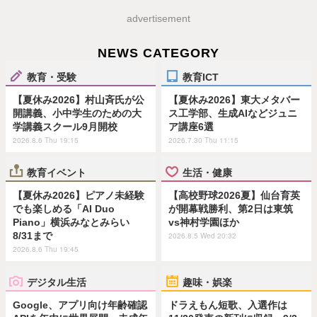
advertisement
NEWS CATEGORY
教育・受験
教育ICT
【夏休み2026】村山斉氏が公
【夏休み2026】東大メタバー
開講義、小中学生のための大
ス工学部、生成AIなどジュニ
学講義スクール9月開校
ア講座6選
2026.8.6 Thu 19:15
2026.7.30 Thu 11:15
教育イベント
生活・健康
【夏休み2026】ピアノ未経験
【高校野球2026夏】仙台育英
でも楽しめる「AI Duo
が開幕戦勝利、第2日は東筑
Piano」横浜みなとみらい
vs神村学園ほか
8/31まで
2026.8.5 Wed 20:32
2026.8.6 Thu 19:45
デジタル生活
趣味・娯楽
Google、アプリ向け年齢確認
ドラえもん短歌、入選作は