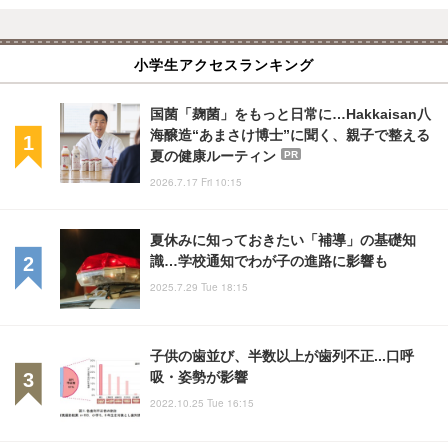
小学生アクセスランキング
国菌「麹菌」をもっと日常に…Hakkaisan八
海醸造“あまさけ博士”に聞く、親子で整える
夏の健康ルーティン
PR
2026.7.17 Fri 10:15
夏休みに知っておきたい「補導」の基礎知
識…学校通知でわが子の進路に影響も
2025.7.29 Tue 18:15
子供の歯並び、半数以上が歯列不正...口呼
吸・姿勢が影響
2022.10.25 Tue 16:15