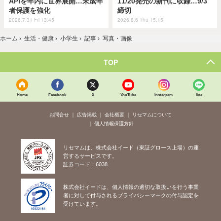
APIを年内に世界展開…未成年
11/20発売の新刊に収録…9/3
者保護を強化
締切
2026.7.31 Fri 13:45
2026.8.6 Thu 15:15
ホーム
›
生活・健康
›
小学生
›
記事
›
写真・画像
TOP
Home
Facebook
X
YouTube
Instagram
line
お問合せ
広告掲載
会社概要
リセマムについて
個人情報保護方針
リセマムは、株式会社イード（東証グロース上場）の運
営するサービスです。
証券コード：6038
株式会社イードは、個人情報の適切な取扱いを行う事業
者に対して付与されるプライバシーマークの付与認定を
受けています。