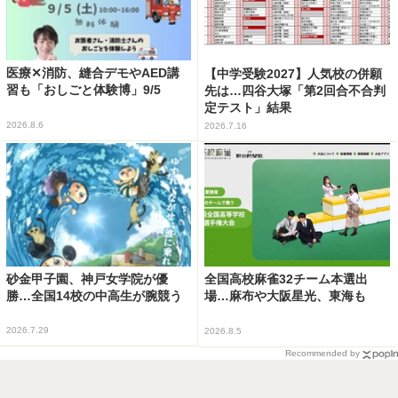
医療✕消防、縫合デモやAED講
【中学受験2027】人気校の併願
習も「おしごと体験博」9/5
先は…四谷大塚「第2回合不合判
定テスト」結果
2026.8.6
2026.7.16
砂金甲子園、神戸女学院が優
全国高校麻雀32チーム本選出
勝…全国14校の中高生が腕競う
場…麻布や大阪星光、東海も
2026.7.29
2026.8.5
Recommended by