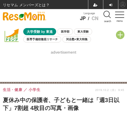
リセマム メンバーズ
Language
JP
/
CN
menu
search
大学受験 by 東進
医学部
東大受験
医専予備校徹底リサーチ
河合塾×東大特集
親子で考える大学選び
高校受験
中学受験
小学校受験
advertisement
共通テスト
夏休み
8月開催学校説明会・相談会
8月開催イベント・WS
全国公立高校 過去問
人気記事
自由研究教材（小学生向け）
自由研究教材（中学生向け）
ランキング
生活・健康
小学生
2019.10.2（水） 9:45
夏休み中の保護者、子どもと一緒は「週3日以
下」7割超 4枚目の写真・画像