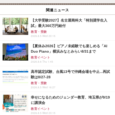
関連ニュース
【大学受験2027】名古屋商科大「特別奨学生入
試」最大360万円給付
教育・受験
2026.8.5 Wed 20:15
【夏休み2026】ピアノ未経験でも楽しめる「AI
Duo Piano」横浜みなとみらい8/31まで
教育イベント
2026.8.6 Thu 1:45
高卒認定試験、台風13号で沖縄会場を中止...再試
験は8/27-28
教育・受験
2026.8.5 Wed 16:27
幸せになるためのジェンダー教育、埼玉県が9/19
に講演会
教育イベント
2026.8.5 Wed 23:15