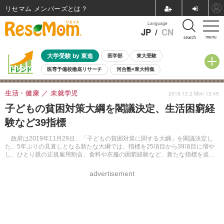
リセマム メンバーズ
Language
JP
/
CN
menu
search
大学受験 by 東進
医学部
東大受験
医専予備校徹底リサーチ
河合塾×東大特集
親子で考える大学選び
高校受験
中学受験
小学校受験
生活・健康
未就学児
2019.12.2 Mon 13:45
共通テスト
夏休み
8月開催学校説明会・相談会
子どもの貧困対策大綱を閣議決定、生活困窮経
8月開催イベント・WS
全国公立高校 過去問
人気記事
験など39指標
自由研究教材（小学生向け）
自由研究教材（中学生向け）
ランキング
政府は2019年11月29日、「子どもの貧困対策に関する大綱」を閣議決定し
た。5年ぶりの見直しとなる新たな大綱では、指標を25項目から39項目に増や
し、ひとり親の正規雇用割合、食料や衣服の困窮経験など、新たな指標を追加
した。
advertisement