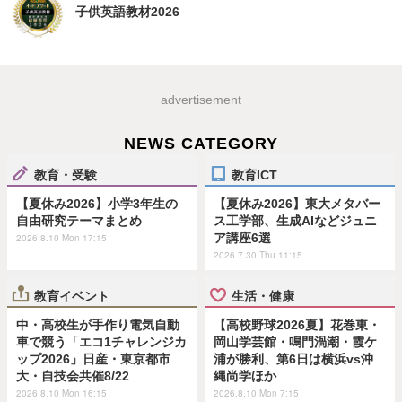
子供英語教材2026
advertisement
NEWS CATEGORY
教育・受験
教育ICT
【夏休み2026】小学3年生の
【夏休み2026】東大メタバー
自由研究テーマまとめ
ス工学部、生成AIなどジュニ
ア講座6選
2026.8.10 Mon 17:15
2026.7.30 Thu 11:15
教育イベント
生活・健康
中・高校生が手作り電気自動
【高校野球2026夏】花巻東・
車で競う「エコ1チャレンジカ
岡山学芸館・鳴門渦潮・霞ケ
ップ2026」日産・東京都市
浦が勝利、第6日は横浜vs沖
大・自技会共催8/22
縄尚学ほか
2026.8.10 Mon 16:15
2026.8.10 Mon 7:15