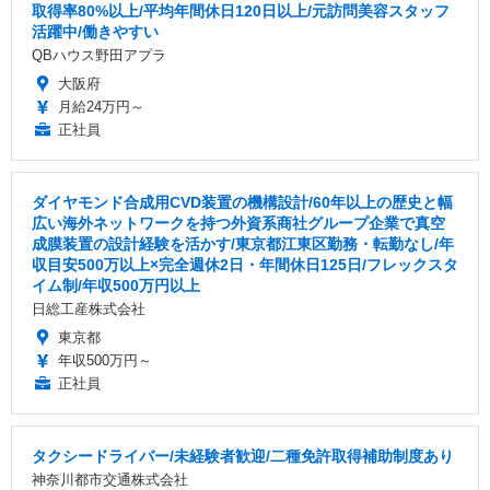
取得率80%以上/平均年間休日120日以上/元訪問美容スタッフ
活躍中/働きやすい
QBハウス野田アプラ
大阪府
月給24万円～
正社員
ダイヤモンド合成用CVD装置の機構設計/60年以上の歴史と幅
広い海外ネットワークを持つ外資系商社グループ企業で真空
成膜装置の設計経験を活かす/東京都江東区勤務・転勤なし/年
収目安500万以上×完全週休2日・年間休日125日/フレックスタ
イム制/年収500万円以上
日総工産株式会社
東京都
年収500万円～
正社員
タクシードライバー/未経験者歓迎/二種免許取得補助制度あり
神奈川都市交通株式会社