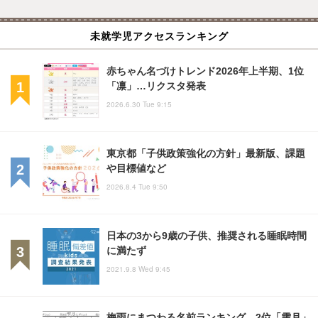
未就学児アクセスランキング
赤ちゃん名づけトレンド2026年上半期、1位
「凛」…リクスタ発表
2026.6.30 Tue 9:15
東京都「子供政策強化の方針」最新版、課題
や目標値など
2026.8.4 Tue 9:50
日本の3から9歳の子供、推奨される睡眠時間
に満たず
2021.9.8 Wed 9:45
梅雨にまつわる名前ランキング、2位「雫月」