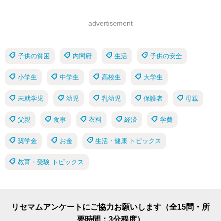
advertisement
子供の貧困
内閣府
生活
子供の安全
小学生
中学生
高校生
大学生
未就学児
幼児
乳幼児
保護者
母親
父親
食事
衣料
経済
学費
奨学金
お金
生活・健康 トピックス
教育・受験 トピックス
リセマムアンケートにご協力お願いします（全15問・所
要時間：3分程度）