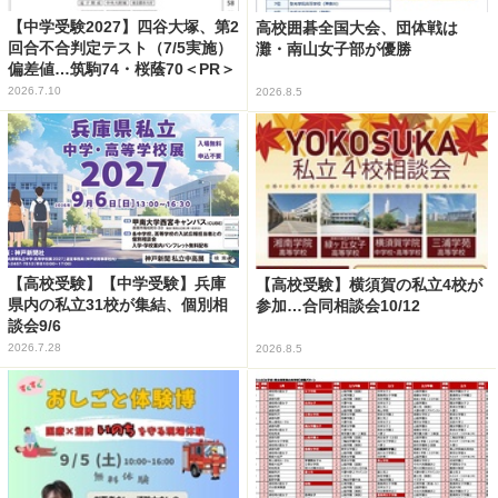
【中学受験2027】四谷大塚、第2
高校囲碁全国大会、団体戦は
回合不合判定テスト（7/5実施）
灘・南山女子部が優勝
偏差値…筑駒74・桜蔭70＜PR＞
2026.7.10
2026.8.5
【高校受験】【中学受験】兵庫
【高校受験】横須賀の私立4校が
県内の私立31校が集結、個別相
参加…合同相談会10/12
談会9/6
2026.7.28
2026.8.5