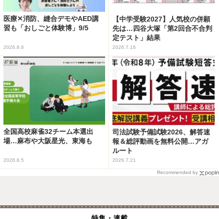
医療✕消防、縫合デモやAED講
【中学受験2027】人気校の併願
習も「おしごと体験博」9/5
先は…四谷大塚「第2回合不合判
定テスト」結果
2026.8.6
2026.7.16
全国高校麻雀32チーム本選出
司法試験予備試験2026、解答速
場…麻布や大阪星光、東海も
報＆総評動画を無料公開…アガ
ルート
2026.8.5
2026.7.21
Recommended by
特集・連載