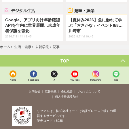
デジタル生活
趣味・娯楽
Google、アプリ向け年齢確認
【夏休み2026】魚に触れて学
APIを年内に世界展開…未成年
ぶ「おさかな」イベント8/8…
者保護を強化
川崎市
2026.7.31 Fri 13:45
2026.8.7 Fri 10:45
ホーム
›
生活・健康
›
未就学児
›
記事
TOP
Home
Facebook
X
YouTube
Instagram
line
お問合せ
広告掲載
会社概要
リセマムについて
個人情報保護方針
リセマムは、株式会社イード（東証グロース上場）の運
営するサービスです。
証券コード：6038