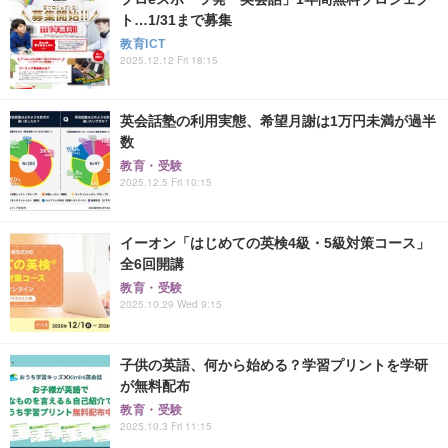
ト…1/31まで募集
教育ICT
2025.12.12 Fri 18:15
英会話塾の利用実態、希望月謝は1万円未満が過半
数
教育・受験
2025.12.5 Fri 10:15
イーオン「はじめての英検4級・5級対策コース」
全6回開講
教育・受験
2025.10.29 Wed 9:15
子供の英語、何から始める？学習プリントを学研
が無料配布
教育・受験
2025.10.3 Fri 11:15