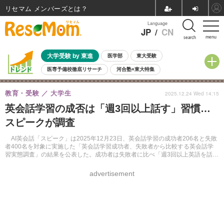
リセマム メンバーズ
Language
JP
/
CN
menu
search
大学受験 by 東進
医学部
東大受験
医専予備校徹底リサーチ
河合塾×東大特集
親子で考える大学選び
高校受験
中学受験
小学校受験
教育・受験
大学生
2025.12.24 Wed 14:15
共通テスト
夏休み
8月開催学校説明会・相談会
英会話学習の成否は「週3回以上話す」習慣…
8月開催イベント・WS
全国公立高校 過去問
人気記事
スピークが調査
自由研究教材（小学生向け）
自由研究教材（中学生向け）
ランキング
AI英会話「スピーク」は2025年12月23日、英会話学習の成功者206名と失敗
者400名を対象に実施した「英会話学習成功者、失敗者から比較する英会話学
習実態調査」の結果を公表した。成功者は失敗者に比べ「週3回以上英語を話
す」割合が約3倍高く、学習初期段階からのアウトプット量確保が成否を分ける
要因であることが明らかになった。
advertisement