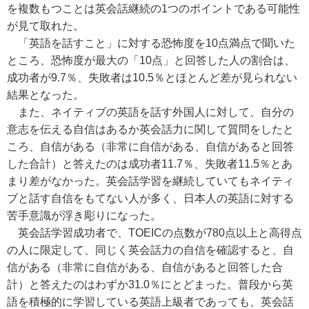
を複数もつことは英会話継続の1つのポイントである可能性
が見て取れた。
「英語を話すこと」に対する恐怖度を10点満点で聞いた
ところ、恐怖度が最大の「10点」と回答した人の割合は、
成功者が9.7％、失敗者は10.5％とほとんど差が見られない
結果となった。
また、ネイティブの英語を話す外国人に対して、自分の
意志を伝える自信はあるか英会話力に関して質問をしたと
ころ、自信がある（非常に自信がある、自信があると回答
した合計）と答えたのは成功者11.7％、失敗者11.5％とあ
まり差がなかった。英会話学習を継続していてもネイティ
ブと話す自信をもてない人が多く、日本人の英語に対する
苦手意識が浮き彫りになった。
英会話学習成功者で、TOEICの点数が780点以上と高得点
の人に限定して、同じく英会話力の自信を確認すると、自
信がある（非常に自信がある、自信があると回答した合
計）と答えたのはわずか31.0％にとどまった。普段から英
語を積極的に学習している英語上級者であっても、英会話