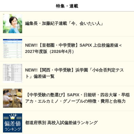
特集・連載
編集長・加藤紀子連載「今、会いたい人」
NEW!!【首都圏・中学受験】SAPIX 上位校偏差値＜
2027年度版（2026年4月）
NEW!!【関西・中学受験】浜学園「小6合否判定テス
ト」偏差値一覧
【中学受験の塾選び】SAPIX・日能研・四谷大塚・早稲
アカ・エルカミノ・グノーブルの特徴・費用と合格力
都道府県別 高校入試偏差値ランキング