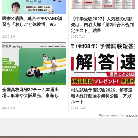
医療✕消防、縫合デモやAED講
【中学受験2027】人気校の併願
習も「おしごと体験博」9/5
先は…四谷大塚「第2回合不合判
定テスト」結果
2026.8.6
2026.7.16
全国高校麻雀32チーム本選出
司法試験予備試験2026、解答速
場…麻布や大阪星光、東海も
報＆総評動画を無料公開…アガ
ルート
2026.8.5
2026.7.21
Recommended by