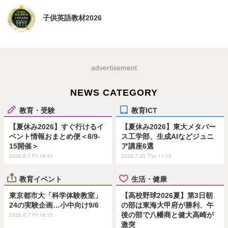
子供英語教材2026
advertisement
NEWS CATEGORY
教育・受験
教育ICT
【夏休み2026】すぐ行けるイ
【夏休み2026】東大メタバー
ベント情報おまとめ便＜8/9-
ス工学部、生成AIなどジュニ
15開催＞
ア講座6選
2026.8.7 Fri 19:45
2026.7.30 Thu 11:15
教育イベント
生活・健康
東京都市大「科学体験教室」
【高校野球2026夏】第3日朝
24の実験企画…小中向け9/6
の部は東海大甲府が勝利、午
後の部で八幡商と健大高崎が
2026.8.7 Fri 18:15
激突