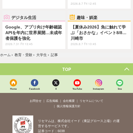
2026.8.7 Fri 12:45
デジタル生活
趣味・娯楽
Google、アプリ向け年齢確認
【夏休み2026】魚に触れて学
APIを年内に世界展開…未成年
ぶ「おさかな」イベント8/8…
者保護を強化
川崎市
2026.7.31 Fri 13:45
2026.8.7 Fri 10:45
ホーム
›
教育・受験
›
大学生
›
記事
TOP
Home
Facebook
X
YouTube
Instagram
line
お問合せ
広告掲載
会社概要
リセマムについて
個人情報保護方針
リセマムは、株式会社イード（東証グロース上場）の運
営するサービスです。
証券コード：6038