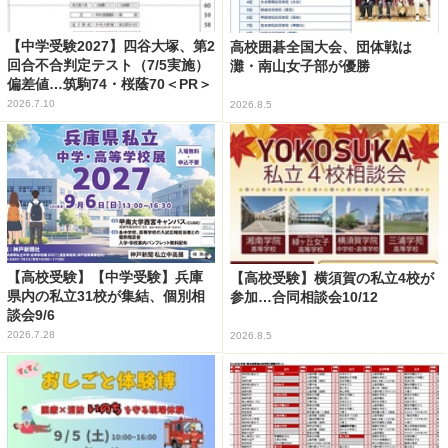
【中学受験2027】四谷大塚、第2
高校囲碁全国大会、団体戦は
回合不合判定テスト（7/5実施）
灘・南山女子部が優勝
偏差値…筑駒74・桜蔭70＜PR＞
2026.7.10
2026.8.5
【高校受験】【中学受験】兵庫
【高校受験】横須賀の私立4校が
県内の私立31校が集結、個別相
参加…合同相談会10/12
談会9/6
2026.7.28
2026.8.5