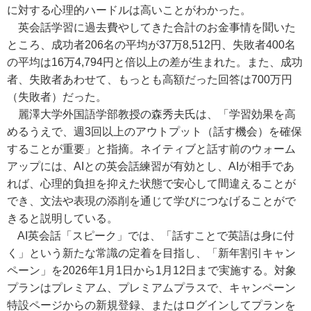
に対する心理的ハードルは高いことがわかった。
英会話学習に過去費やしてきた合計のお金事情を聞いた
ところ、成功者206名の平均が37万8,512円、失敗者400名
の平均は16万4,794円と倍以上の差が生まれた。また、成功
者、失敗者あわせて、もっとも高額だった回答は700万円
（失敗者）だった。
麗澤大学外国語学部教授の森秀夫氏は、「学習効果を高
めるうえで、週3回以上のアウトプット（話す機会）を確保
することが重要」と指摘。ネイティブと話す前のウォーム
アップには、AIとの英会話練習が有効とし、AIが相手であ
れば、心理的負担を抑えた状態で安心して間違えることが
でき、文法や表現の添削を通じて学びにつなげることがで
きると説明している。
AI英会話「スピーク」では、「話すことで英語は身に付
く」という新たな常識の定着を目指し、「新年割引キャン
ペーン」を2026年1月1日から1月12日まで実施する。対象
プランはプレミアム、プレミアムプラスで、キャンペーン
特設ページからの新規登録、またはログインしてプランを