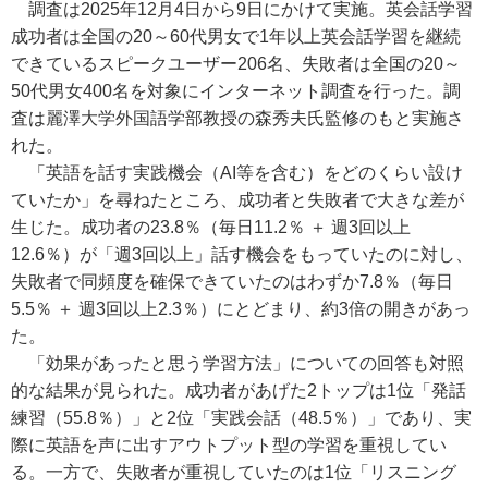
調査は2025年12月4日から9日にかけて実施。英会話学習
成功者は全国の20～60代男女で1年以上英会話学習を継続
できているスピークユーザー206名、失敗者は全国の20～
50代男女400名を対象にインターネット調査を行った。調
査は麗澤大学外国語学部教授の森秀夫氏監修のもと実施さ
れた。
「英語を話す実践機会（AI等を含む）をどのくらい設け
ていたか」を尋ねたところ、成功者と失敗者で大きな差が
生じた。成功者の23.8％（毎日11.2％ ＋ 週3回以上
12.6％）が「週3回以上」話す機会をもっていたのに対し、
失敗者で同頻度を確保できていたのはわずか7.8％（毎日
5.5％ ＋ 週3回以上2.3％）にとどまり、約3倍の開きがあっ
た。
「効果があったと思う学習方法」についての回答も対照
的な結果が見られた。成功者があげた2トップは1位「発話
練習（55.8％）」と2位「実践会話（48.5％）」であり、実
際に英語を声に出すアウトプット型の学習を重視してい
る。一方で、失敗者が重視していたのは1位「リスニング