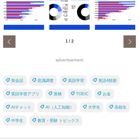
‹
1
/
2
advertisement
英会話
意識調査
英語学習
英語4技能
英語学習アプリ
英検
TOEIC
お金
AIチャット
AI（人工知能）
大学生
高校生
中学生
教育・受験 トピックス