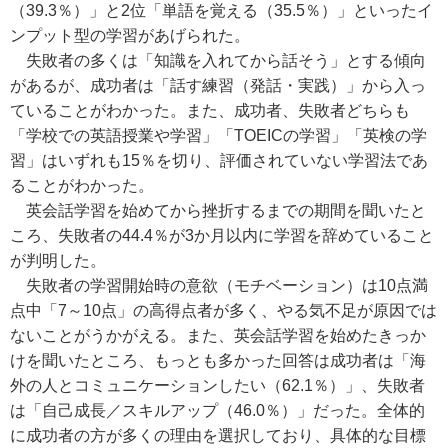
（39.3％）」と2位「単語を覚える（35.5％）」といったイ
ンプット型の学習があげられた。
失敗者の多くは「知識を入れてから話そう」とする傾向
があるが、成功者は「話す練習（発話・実践）」から入っ
ていることがわかった。また、成功者、失敗者どちらも
「学校での英語授業や学習」「TOEICの学習」「英検の学
習」はいずれも15％を切り、評価されていない学習法であ
ることがわかった。
英会話学習を始めてから挫折するまでの期間を聞いたと
ころ、失敗者の44.4％が3か月以内に学習を辞めていること
が判明した。
失敗者の学習開始時の意欲（モチベーション）は10点満
点中「7～10点」の高得点者が多く、やる気不足が原因では
ないことがうかがえる。また、英会話学習を始めたきっか
けを聞いたところ、もっとも多かった回答は成功者は「海
外の人とコミュニケーションしたい（62.1％）」、失敗者
は「自己成長／スキルアップ（46.0％）」だった。全体的
に成功者の方が多くの理由を選択しており、具体的な目標