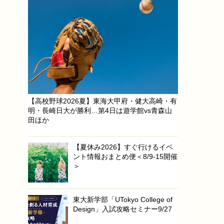
【高校野球2026夏】東海大甲府・健大高崎・有
明・長崎日大が勝利…第4日は遊学館vs青森山
田ほか
【夏休み2026】すぐ行けるイベ
ント情報おまとめ便＜8/9-15開催
＞
東大新学部「UTokyo College of
Design」入試攻略セミナー9/27