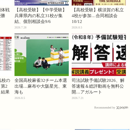
団体戦
【高校受験】【中学受験】
【高校受験】横須賀の私立
優勝
兵庫県内の私立31校が集
4校が参加…合同相談会
結、個別相談会9/6
10/12
2026.7.28
2026.8.5
気校の
全国高校麻雀32チーム本選
司法試験予備試験2026、解
第2
出場…麻布や大阪星光、東
答速報＆総評動画を無料公
」結果
海も
開…アガルート
2026.8.5
2026.7.21
Recommended by