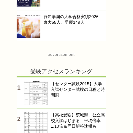
行知学園の大学合格実績2026…
東大55人、早慶149人
advertisement
受験アクセスランキング
【センター試験2015】大学
入試センター試験の日程と時
間割
【高校受験】茨城県、公立高
校入試はじまる…平均倍率
1.10倍＆同日解答速報も