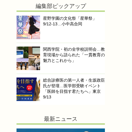
編集部ピックアップ
星野学園の文化祭「星華祭」
9/12-13…小中高合同
関西学院・初の全学校説明会…教
育現場から語られた「一貫教育の
魅力とこれから」
総合診療医の第一人者・生坂政臣
氏が登壇…医学部受験イベント
「医師を目指す君たちへ」東京
9/13
最新ニュース