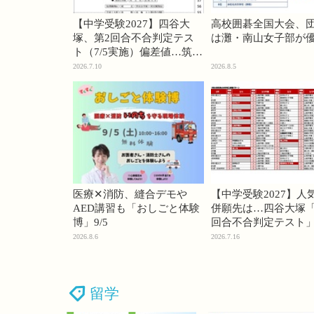
【中学受験2027】四谷大
高校囲碁全国大会、
塚、第2回合不合判定テス
は灘・南山女子部が
ト（7/5実施）偏差値…筑駒
74・桜蔭70＜PR＞
2026.7.10
2026.8.5
医療✕消防、縫合デモや
【中学受験2027】人
AED講習も「おしごと体験
併願先は…四谷大塚「
博」9/5
回合不合判定テスト
2026.8.6
2026.7.16
留学