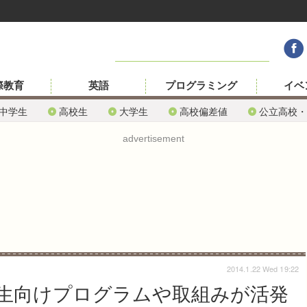
際教育
英語
プログラミング
イベ
中学生
高校生
大学生
高校偏差値
公立高校・
advertisement
2014.1.22 Wed 19:22
生向けプログラムや取組みが活発