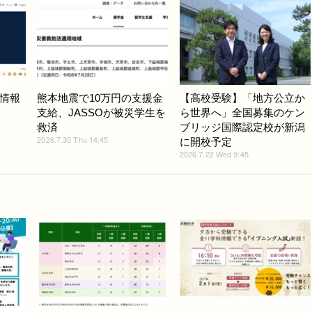
情報
熊本地震で10万円の支援金
【高校受験】「地方公立か
支給、JASSOが被災学生を
ら世界へ」全国募集のケン
救済
ブリッジ国際認定校が新潟
2026.7.30 Thu 14:45
に開校予定
2026.7.22 Wed 9:45