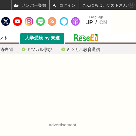
ログイン
こんにちは、ゲストさん
Language
JP
/
CN
ント
大学受験 by 東進
過去問
ミツカル学び
ミツカル教育通信
advertisement