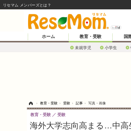
リセマム メンバーズ
ホーム
教育・受験
国
未就学児
小学生
ホーム
›
教育・受験
›
受験
›
記事
›
写真・画像
教育・受験
受験
海外大学志向高まる…中高