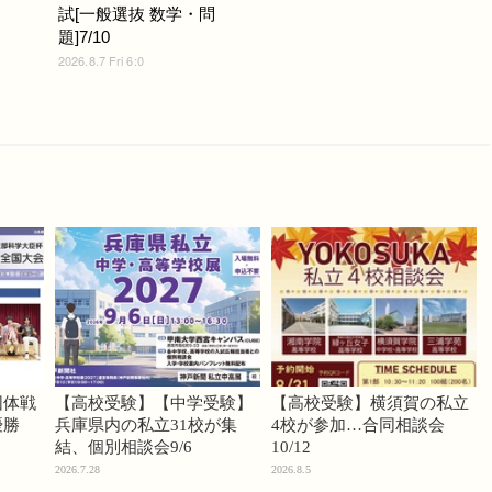
試[一般選抜 数学・問
題]7/10
2026.8.7 Fri 6:0
団体戦
【高校受験】【中学受験】
【高校受験】横須賀の私立
優勝
兵庫県内の私立31校が集
4校が参加…合同相談会
結、個別相談会9/6
10/12
2026.7.28
2026.8.5