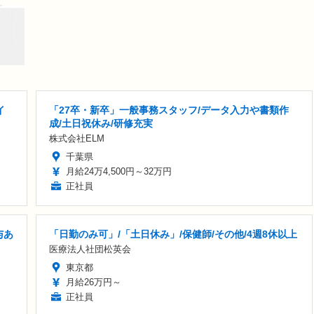
イ
「27卒・新卒」一般事務スタッフ/データ入力や書類作
成/土日祝休み/研修充実
株式会社ELM
千葉県
月給24万4,500円～32万円
正社員
与あ
「日勤のみ可」/「土日休み」/保健師/その他/4週8休以上
医療法人社団松英会
東京都
月給26万円～
正社員