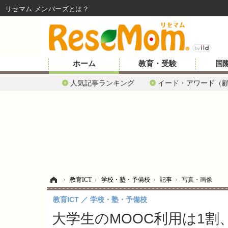
リセマム メンバーズ
ホーム
教育・受験
国
人気記事ランキング
イード・アワード（
ホーム
›
教育ICT
›
学校・塾・予備校
›
記事
›
写真・画像
教育ICT
学校・塾・予備校
大学生のMOOC利用は1割