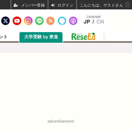
ログイン
こんにちは、ゲストさん
Language
JP
/
CN
ント
大学受験 by 東進
advertisement