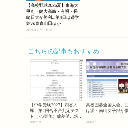
【高校野球2026夏】東海大
甲府・健大高崎・有明・長
崎日大が勝利...第4日は遊学
館vs青森山田ほか
2026.8.7 Fri 15:52
こちらの記事もおすすめ
【中学受験2027】四谷大
高校囲碁全国大会、
塚、第2回合不合判定テス
は灘・南山女子部が
ト（7/5実施）偏差値…筑駒
74・桜蔭70＜PR＞
2026.7.10
2026.8.5