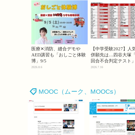
医療✕消防、縫合デモや
【中学受験2027】人
AED講習も「おしごと体験
併願先は…四谷大塚「
博」9/5
回合不合判定テスト
2026.8.6
2026.7.16
MOOC（ムーク、MOOCs）