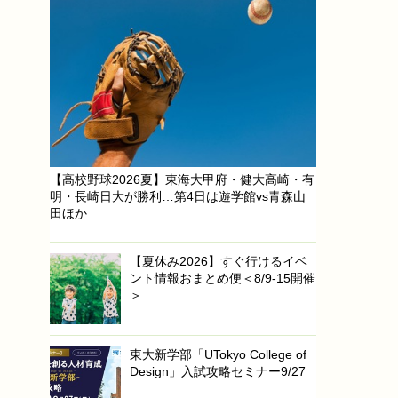
【高校野球2026夏】東海大甲府・健大高崎・有
明・長崎日大が勝利…第4日は遊学館vs青森山
田ほか
【夏休み2026】すぐ行けるイベ
ント情報おまとめ便＜8/9-15開催
＞
東大新学部「UTokyo College of
Design」入試攻略セミナー9/27