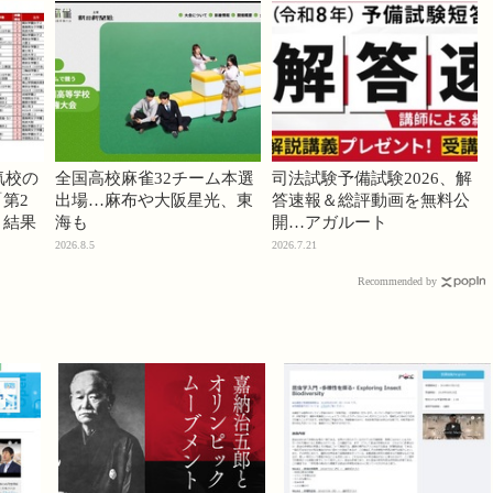
気校の
全国高校麻雀32チーム本選
司法試験予備試験2026、解
第2
出場…麻布や大阪星光、東
答速報＆総評動画を無料公
」結果
海も
開…アガルート
2026.8.5
2026.7.21
Recommended by