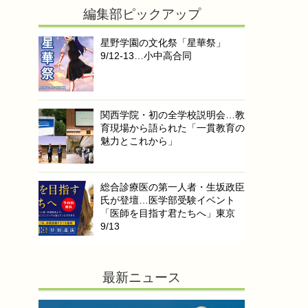
編集部ピックアップ
星野学園の文化祭「星華祭」
9/12-13…小中高合同
関西学院・初の全学校説明会…教
育現場から語られた「一貫教育の
魅力とこれから」
総合診療医の第一人者・生坂政臣
氏が登壇…医学部受験イベント
「医師を目指す君たちへ」東京
9/13
最新ニュース