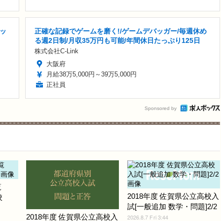
ッ
正確な記録でゲームを磨く!/ゲームデバッガー/毎週休め
る週2日制/月収35万円も可能/年間休日たっぷり125日
株式会社C-Link
大阪府
月給38万5,000円～39万5,000円
正社員
Sponsored by
覧
2018年度 佐賀県公立高校入
校
試[一般追加 数学・問題]2/2
2018年度 佐賀県公立高校入
2026.8.7 Fri 3:44