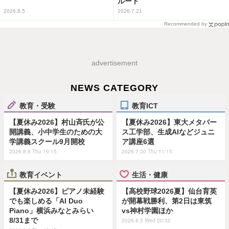
ルート
2026.8.5
2026.7.21
Recommended by
advertisement
NEWS CATEGORY
教育・受験
教育ICT
【夏休み2026】村山斉氏が公
【夏休み2026】東大メタバー
開講義、小中学生のための大
ス工学部、生成AIなどジュニ
学講義スクール9月開校
ア講座6選
2026.8.6 Thu 19:15
2026.7.30 Thu 11:15
教育イベント
生活・健康
【夏休み2026】ピアノ未経験
【高校野球2026夏】仙台育英
でも楽しめる「AI Duo
が開幕戦勝利、第2日は東筑
Piano」横浜みなとみらい
vs神村学園ほか
8/31まで
2026.8.5 Wed 20:32