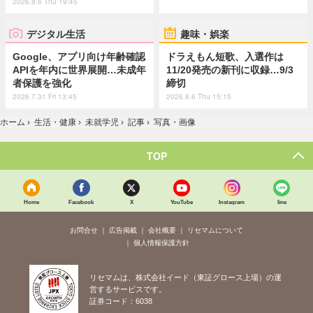
2026.8.6 Thu 19:45
デジタル生活
趣味・娯楽
Google、アプリ向け年齢確認
ドラえもん短歌、入選作は
APIを年内に世界展開…未成年
11/20発売の新刊に収録…9/3
者保護を強化
締切
2026.7.31 Fri 13:45
2026.8.6 Thu 15:15
ホーム
›
生活・健康
›
未就学児
›
記事
›
写真・画像
TOP
Home
Facebook
X
YouTube
Instagram
line
お問合せ
広告掲載
会社概要
リセマムについて
個人情報保護方針
リセマムは、株式会社イード（東証グロース上場）の運
営するサービスです。
証券コード：6038