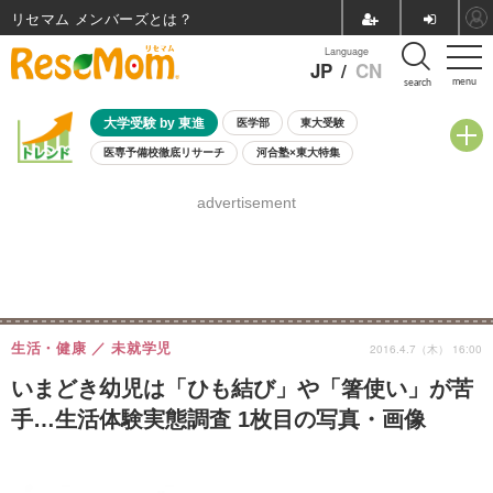
リセマム メンバーズ
Language
JP
/
CN
menu
search
大学受験 by 東進
医学部
東大受験
医専予備校徹底リサーチ
河合塾×東大特集
親子で考える大学選び
高校受験
中学受験
小学校受験
advertisement
共通テスト
夏休み
8月開催学校説明会・相談会
8月開催イベント・WS
全国公立高校 過去問
人気記事
自由研究教材（小学生向け）
自由研究教材（中学生向け）
ランキング
生活・健康
未就学児
2016.4.7（木） 16:00
いまどき幼児は「ひも結び」や「箸使い」が苦
手…生活体験実態調査 1枚目の写真・画像