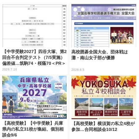
【中学受験2027】四谷大塚、第2
高校囲碁全国大会、団体戦は
回合不合判定テスト（7/5実施）
灘・南山女子部が優勝
偏差値…筑駒74・桜蔭70＜PR＞
2026.7.10
2026.8.5
【高校受験】【中学受験】兵庫
【高校受験】横須賀の私立4校が
県内の私立31校が集結、個別相
参加…合同相談会10/12
談会9/6