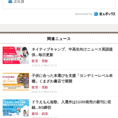
正社員
Sponsored by
関連ニュース
ネイティブキャンプ、中高生向けニュース英語提
供...毎日更新
教育・受験
2026.8.5 Wed 18:15
子供に合った本選びを支援「ヨンデミーレベル本
棚」くまざわ書店で展開
教育・受験
2026.8.5 Wed 23:45
ドラえもん短歌、入選作は11/20発売の新刊に収
録...9/3締切
趣味・娯楽
2026.8.5 Wed 21:15