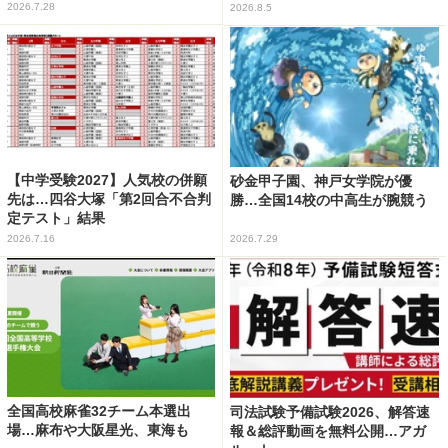
2026.7.28
2026.8.5
【中学受験2027】人気校の併願
砂金甲子園、神戸女学院が優
先は…四谷大塚「第2回合不合判
勝…全国14校の中高生が腕競う
定テスト」結果
2026.7.16
2026.7.29
全国高校麻雀32チーム本選出
司法試験予備試験2026、解答速
場…麻布や大阪星光、東海も
報＆総評動画を無料公開…アガ