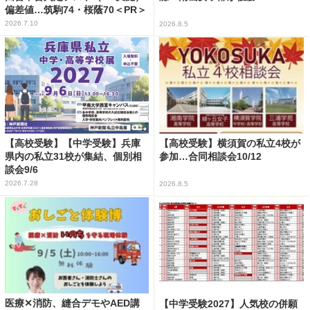
偏差値…筑駒74・桜蔭70＜PR＞
2026.7.10
2026.8.5
【高校受験】【中学受験】兵庫
【高校受験】横須賀の私立4校が
県内の私立31校が集結、個別相
参加…合同相談会10/12
談会9/6
2026.7.28
2026.8.5
医療✕消防、縫合デモやAED講
【中学受験2027】人気校の併願