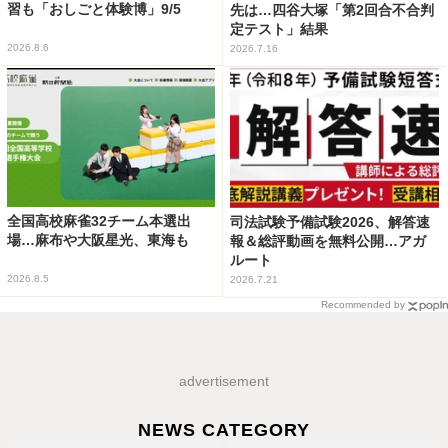
習も「おしごと体験博」9/5
先は…四谷大塚「第2回合不合判
定テスト」結果
2026.8.6
2026.7.16
全国高校麻雀32チーム本選出
司法試験予備試験2026、解答速
場…麻布や大阪星光、東海も
報＆総評動画を無料公開…アガ
ルート
2026.8.5
2026.7.21
Recommended by
advertisement
NEWS CATEGORY