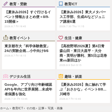
教育・受験
教育ICT
【夏休み2026】すぐ行けるイ
【夏休み2026】東大メタバー
ベント情報おまとめ便＜8/9-
ス工学部、生成AIなどジュニ
15開催＞
ア講座6選
2026.8.7 Fri 19:45
2026.7.30 Thu 11:15
教育イベント
生活・健康
東京都市大「科学体験教室」
【高校野球2026夏】第4日青
24の実験企画…小中向け9/6
森山田・東日大昌平・大分
商・英明が勝利、第5日は花巻
2026.8.7 Fri 18:15
東vs新田ほか
2026.8.9 Sun 9:15
デジタル生活
趣味・娯楽
Google、アプリ向け年齢確認
【夏休み2026】魚に触れて学
APIを年内に世界展開…未成年
ぶ「おさかな」イベント8/8…
者保護を強化
川崎市
2026.7.31 Fri 13:45
2026.8.7 Fri 10:45
ホーム
›
教育ICT
›
その他
›
記事
›
写真・画像