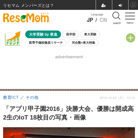
リセマム メンバーズ
Language
JP
/
CN
menu
search
大学受験 by 東進
医学部
東大受験
医専予備校徹底リサーチ
河合塾×東大特集
親子で考える大学選び
高校受験
中学受験
小学校受験
advertisement
共通テスト
夏休み
8月開催学校説明会・相談会
8月開催イベント・WS
全国公立高校 過去問
人気記事
自由研究教材（小学生向け）
自由研究教材（中学生向け）
ランキング
教育ICT
その他
2016.10.24（月） 13:15
「アプリ甲子園2016」決勝大会、優勝は開成高
2生のIoT 18枚目の写真・画像