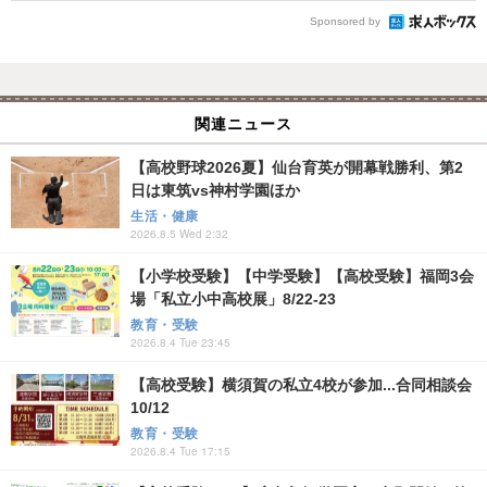
Sponsored by
関連ニュース
【高校野球2026夏】仙台育英が開幕戦勝利、第2
日は東筑vs神村学園ほか
生活・健康
2026.8.5 Wed 2:32
【小学校受験】【中学受験】【高校受験】福岡3会
場「私立小中高校展」8/22-23
教育・受験
2026.8.4 Tue 23:45
【高校受験】横須賀の私立4校が参加...合同相談会
10/12
教育・受験
2026.8.4 Tue 17:15