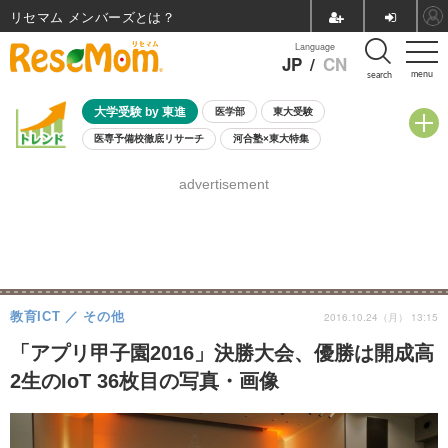
リセマム メンバーズ
Language
JP
/
CN
menu
search
大学受験 by 東進
医学部
東大受験
医専予備校徹底リサーチ
河合塾×東大特集
親子で考える大学選び
高校受験
中学受験
小学校受験
advertisement
共通テスト
夏休み
8月開催学校説明会・相談会
8月開催イベント・WS
全国公立高校 過去問
人気記事
自由研究教材（小学生向け）
自由研究教材（中学生向け）
ランキング
教育ICT
その他
2016.10.24（月） 13:15
「アプリ甲子園2016」決勝大会、優勝は開成高
2生のIoT 36枚目の写真・画像