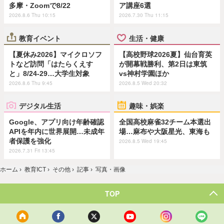
多摩・Zoomで8/22
ア講座6選
2026.8.6 Thu 10:15
2026.7.30 Thu 11:15
教育イベント
生活・健康
【夏休み2026】マイクロソフ
【高校野球2026夏】仙台育英
トなど訪問「はたらくえす
が開幕戦勝利、第2日は東筑
と」8/24-29…大学生対象
vs神村学園ほか
2026.8.6 Thu 9:45
2026.8.5 Wed 20:32
デジタル生活
趣味・娯楽
Google、アプリ向け年齢確認
全国高校麻雀32チーム本選出
APIを年内に世界展開…未成年
場…麻布や大阪星光、東海も
者保護を強化
2026.8.5 Wed 19:45
2026.7.31 Fri 13:45
ホーム
›
教育ICT
›
その他
›
記事
›
写真・画像
TOP