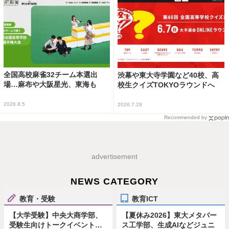
全国高校麻雀32チーム本選出
渋幕や東大寺学園など40校、高
場…麻布や大阪星光、東海も
校生クイズTOKYOラウンドへ
2026.8.5
2026.7.29
Recommended by
advertisement
NEWS CATEGORY
教育・受験
教育ICT
【大学受験】中央大商学部、
【夏休み2026】東大メタバー
受験生向けトークイベント…
ス工学部、生成AIなどジュニ