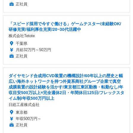
正社員
「スピード採用で今すぐ働ける」ゲームテスター/未経験OK/
研修充実/福利厚生充実/20~30代活躍中
株式会社Tetote
千葉県
月給32万円～50万円
正社員
ダイヤモンド合成用CVD装置の機構設計/60年以上の歴史と幅
広い海外ネットワークを持つ外資系商社グループ企業で真空
成膜装置の設計経験を活かす/東京都江東区勤務・転勤なし/年
収目安500万以上×完全週休2日・年間休日125日/フレックスタ
イム制/年収500万円以上
日総工産株式会社
東京都
年収500万円～
正社員