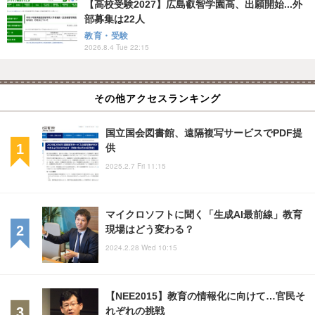
【高校受験2027】広島叡智学園高、出願開始...外
部募集は22人
教育・受験
2026.8.4 Tue 22:15
その他アクセスランキング
国立国会図書館、遠隔複写サービスでPDF提
供
2025.2.7 Fri 11:15
マイクロソフトに聞く「生成AI最前線」教育
現場はどう変わる？
2024.2.28 Wed 10:15
【NEE2015】教育の情報化に向けて…官民そ
れぞれの挑戦