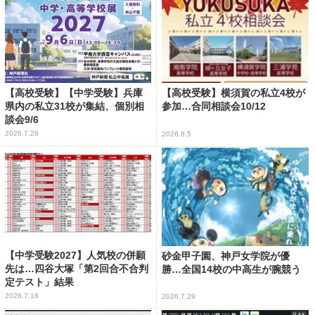
【高校受験】【中学受験】兵庫
【高校受験】横須賀の私立4校が
県内の私立31校が集結、個別相
参加…合同相談会10/12
談会9/6
2026.7.28
2026.8.5
【中学受験2027】人気校の併願
砂金甲子園、神戸女学院が優
先は…四谷大塚「第2回合不合判
勝…全国14校の中高生が腕競う
定テスト」結果
2026.7.16
2026.7.29