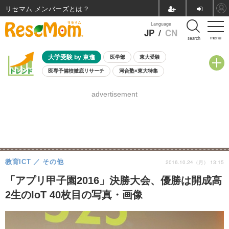
リセマム メンバーズ
Language
JP
/
CN
menu
search
大学受験 by 東進
医学部
東大受験
医専予備校徹底リサーチ
河合塾×東大特集
親子で考える大学選び
高校受験
中学受験
小学校受験
advertisement
共通テスト
夏休み
8月開催学校説明会・相談会
8月開催イベント・WS
全国公立高校 過去問
人気記事
自由研究教材（小学生向け）
自由研究教材（中学生向け）
ランキング
教育ICT
その他
2016.10.24（月） 13:15
「アプリ甲子園2016」決勝大会、優勝は開成高
2生のIoT 40枚目の写真・画像