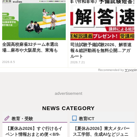
全国高校麻雀32チーム本選出
司法試験予備試験2026、解答速
場…麻布や大阪星光、東海も
報＆総評動画を無料公開…アガ
ルート
2026.8.5
2026.7.21
Recommended by
advertisement
NEWS CATEGORY
教育・受験
教育ICT
【夏休み2026】すぐ行けるイ
【夏休み2026】東大メタバー
ベント情報おまとめ便＜8/9-
ス工学部、生成AIなどジュニ