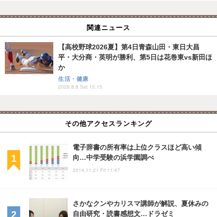
関連ニュース
【高校野球2026夏】第4日青森山田・東日大昌
平・大分商・英明が勝利、第5日は花巻東vs新田ほ
か
生活・健康
2026.8.8 Sat 15:15
その他アクセスランキング
電子辞書の所有率は上位クラスほど高い傾
向…中学受験の浜学園調べ
2014.11.21 Fri 11:47
さかなクンやカリスマ講師が解説、夏休みの
自由研究・読書感想文…ドラゼミ