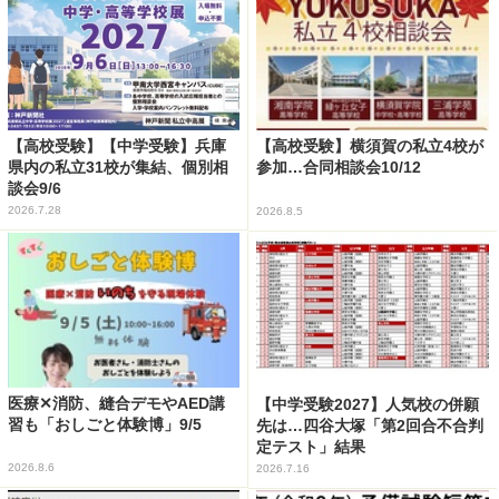
【高校受験】【中学受験】兵庫
【高校受験】横須賀の私立4校が
県内の私立31校が集結、個別相
参加…合同相談会10/12
談会9/6
2026.7.28
2026.8.5
医療✕消防、縫合デモやAED講
【中学受験2027】人気校の併願
習も「おしごと体験博」9/5
先は…四谷大塚「第2回合不合判
定テスト」結果
2026.8.6
2026.7.16