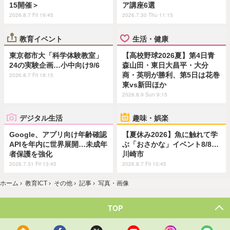
15開催＞
ア講座6選
2026.8.7 Fri 19:45
2026.7.30 Thu 11:15
教育イベント
生活・健康
東京都市大「科学体験教室」
【高校野球2026夏】第4日青
24の実験企画…小中向け9/6
森山田・東日大昌平・大分
商・英明が勝利、第5日は花巻
2026.8.7 Fri 18:15
東vs新田ほか
2026.8.9 Sun 9:15
デジタル生活
趣味・娯楽
Google、アプリ向け年齢確認
【夏休み2026】魚に触れて学
APIを年内に世界展開…未成年
ぶ「おさかな」イベント8/8…
者保護を強化
川崎市
2026.7.31 Fri 13:45
2026.8.7 Fri 10:45
ホーム
›
教育ICT
›
その他
›
記事
›
写真・画像
TOP