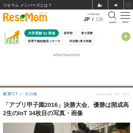
リセマム メンバーズ
Language
JP
/
CN
menu
search
大学受験 by 東進
医学部
東大受験
医専予備校徹底リサーチ
河合塾×東大特集
親子で考える大学選び
高校受験
中学受験
小学校受験
advertisement
共通テスト
夏休み
8月開催学校説明会・相談会
8月開催イベント・WS
全国公立高校 過去問
人気記事
自由研究教材（小学生向け）
自由研究教材（中学生向け）
ランキング
教育ICT
その他
2016.10.24（月） 13:15
「アプリ甲子園2016」決勝大会、優勝は開成高
2生のIoT 34枚目の写真・画像