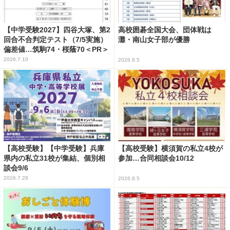
【中学受験2027】四谷大塚、第2
高校囲碁全国大会、団体戦は
回合不合判定テスト（7/5実施）
灘・南山女子部が優勝
偏差値…筑駒74・桜蔭70＜PR＞
2026.7.10
2026.8.5
【高校受験】【中学受験】兵庫
【高校受験】横須賀の私立4校が
県内の私立31校が集結、個別相
参加…合同相談会10/12
談会9/6
2026.7.28
2026.8.5