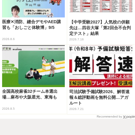
医療✕消防、縫合デモやAED講
【中学受験2027】人気校の併願
習も「おしごと体験博」9/5
先は…四谷大塚「第2回合不合判
定テスト」結果
2026.8.6
2026.7.16
全国高校麻雀32チーム本選出
司法試験予備試験2026、解答速
場…麻布や大阪星光、東海も
報＆総評動画を無料公開…アガ
ルート
2026.8.5
2026.7.21
Recommended by