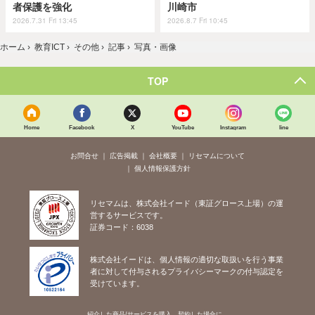
者保護を強化
川崎市
2026.7.31 Fri 13:45
2026.8.7 Fri 10:45
ホーム
›
教育ICT
›
その他
›
記事
›
写真・画像
TOP
Home
Facebook
X
YouTube
Instagram
line
お問合せ
広告掲載
会社概要
リセマムについて
個人情報保護方針
リセマムは、株式会社イード（東証グロース上場）の運
営するサービスです。
証券コード：6038
株式会社イードは、個人情報の適切な取扱いを行う事業
者に対して付与されるプライバシーマークの付与認定を
受けています。
紹介した商品/サービスを購入、契約した場合に、