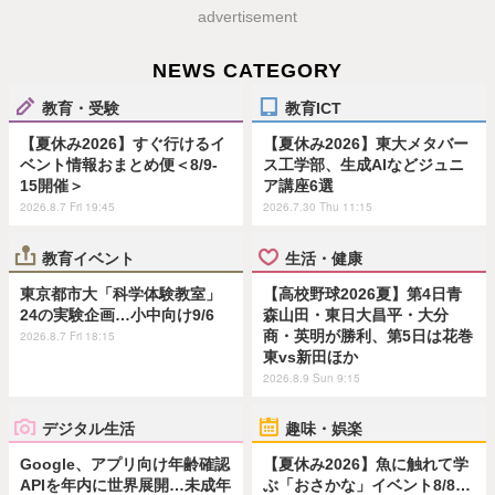
advertisement
NEWS CATEGORY
教育・受験
教育ICT
【夏休み2026】すぐ行けるイ
【夏休み2026】東大メタバー
ベント情報おまとめ便＜8/9-
ス工学部、生成AIなどジュニ
15開催＞
ア講座6選
2026.8.7 Fri 19:45
2026.7.30 Thu 11:15
教育イベント
生活・健康
東京都市大「科学体験教室」
【高校野球2026夏】第4日青
24の実験企画…小中向け9/6
森山田・東日大昌平・大分
商・英明が勝利、第5日は花巻
2026.8.7 Fri 18:15
東vs新田ほか
2026.8.9 Sun 9:15
デジタル生活
趣味・娯楽
Google、アプリ向け年齢確認
【夏休み2026】魚に触れて学
APIを年内に世界展開…未成年
ぶ「おさかな」イベント8/8…