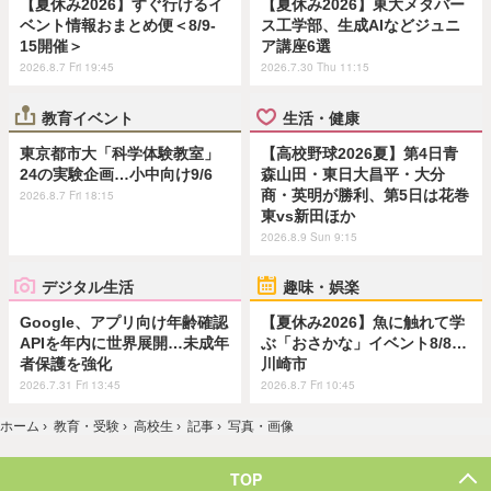
【夏休み2026】すぐ行けるイ
【夏休み2026】東大メタバー
ベント情報おまとめ便＜8/9-
ス工学部、生成AIなどジュニ
15開催＞
ア講座6選
2026.8.7 Fri 19:45
2026.7.30 Thu 11:15
教育イベント
生活・健康
東京都市大「科学体験教室」
【高校野球2026夏】第4日青
24の実験企画…小中向け9/6
森山田・東日大昌平・大分
商・英明が勝利、第5日は花巻
2026.8.7 Fri 18:15
東vs新田ほか
2026.8.9 Sun 9:15
デジタル生活
趣味・娯楽
Google、アプリ向け年齢確認
【夏休み2026】魚に触れて学
APIを年内に世界展開…未成年
ぶ「おさかな」イベント8/8…
者保護を強化
川崎市
2026.7.31 Fri 13:45
2026.8.7 Fri 10:45
ホーム
›
教育・受験
›
高校生
›
記事
›
写真・画像
TOP