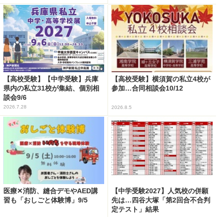
【高校受験】【中学受験】兵庫
【高校受験】横須賀の私立4校が
県内の私立31校が集結、個別相
参加…合同相談会10/12
談会9/6
2026.7.28
2026.8.5
医療✕消防、縫合デモやAED講
【中学受験2027】人気校の併願
習も「おしごと体験博」9/5
先は…四谷大塚「第2回合不合判
定テスト」結果