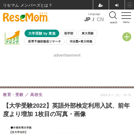
リセマム メンバーズ
Language
JP
/
CN
menu
search
大学受験 by 東進
医学部
東大受験
医専予備校徹底リサーチ
河合塾×東大特集
親子で考える大学選び
高校受験
中学受験
小学校受験
advertisement
共通テスト
夏休み
8月開催学校説明会・相談会
8月開催イベント・WS
全国公立高校 過去問
人気記事
自由研究教材（小学生向け）
自由研究教材（中学生向け）
ランキング
教育・受験
高校生
2022.3.1（火） 16:15
【大学受験2022】英語外部検定利用入試、前年
度より増加 1枚目の写真・画像