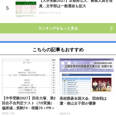
【大学受験2027】京都府立大、募集人員を増
員…文学部は一般選抜も拡大
2026.8.7 Fri 16:15
ランキングをもっと見る
こちらの記事もおすすめ
【中学受験2027】四谷大塚、第2
高校囲碁全国大会、団体戦は
回合不合判定テスト（7/5実施）
灘・南山女子部が優勝
偏差値…筑駒74・桜蔭70＜PR＞
2026.7.10
2026.8.5