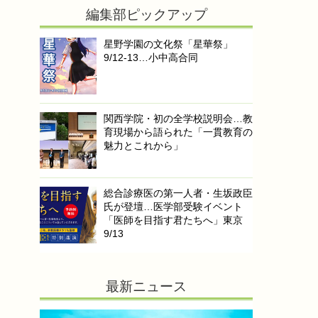
編集部ピックアップ
星野学園の文化祭「星華祭」
9/12-13…小中高合同
関西学院・初の全学校説明会…教
育現場から語られた「一貫教育の
魅力とこれから」
総合診療医の第一人者・生坂政臣
氏が登壇…医学部受験イベント
「医師を目指す君たちへ」東京
9/13
最新ニュース