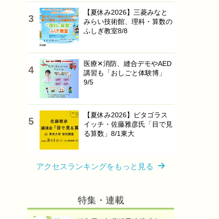
【夏休み2026】三菱みなと
みらい技術館、理科・算数の
ふしぎ教室8/8
医療✕消防、縫合デモやAED
講習も「おしごと体験博」
9/5
【夏休み2026】ピタゴラス
イッチ・佐藤雅彦氏「目で見
る算数」8/1東大
アクセスランキングをもっと見る
特集・連載