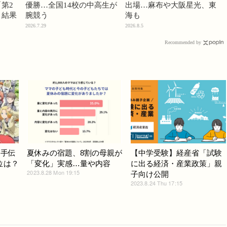
第2
優勝…全国14校の中高生が
出場…麻布や大阪星光、東
」結果
腕競う
海も
2026.7.29
2026.8.5
Recommended by
を手伝
夏休みの宿題、8割の母親が
【中学受験】経産省「試験
位は？
「変化」実感…量や内容
に出る経済・産業政策」親
2023.8.28 Mon 19:15
子向け公開
2023.8.24 Thu 17:15