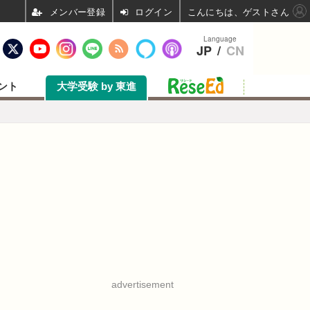
ログイン
こんにちは、ゲストさん
Language
JP
/
CN
ント
大学受験 by 東進
advertisement