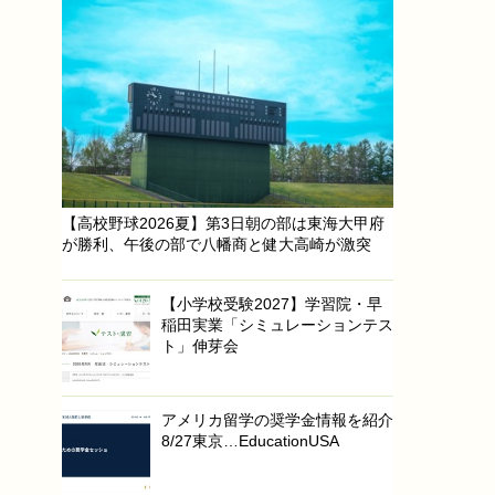
【高校野球2026夏】第3日朝の部は東海大甲府
が勝利、午後の部で八幡商と健大高崎が激突
【小学校受験2027】学習院・早
稲田実業「シミュレーションテス
ト」伸芽会
アメリカ留学の奨学金情報を紹介
8/27東京…EducationUSA