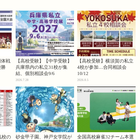
団体戦
【高校受験】【中学受験】
【高校受験】横須賀の私立
優勝
兵庫県内の私立31校が集
4校が参加…合同相談会
結、個別相談会9/6
10/12
2026.7.28
2026.8.5
気校の
砂金甲子園、神戸女学院が
全国高校麻雀32チーム本選