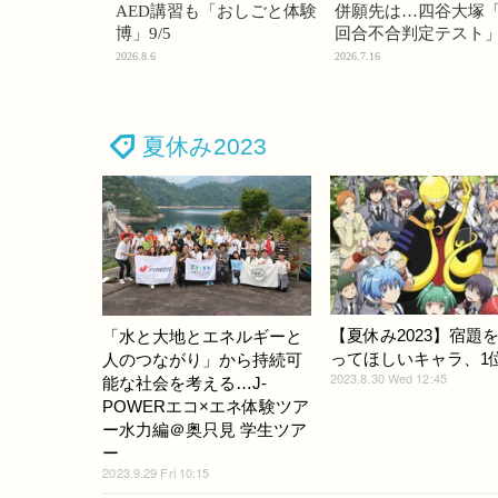
AED講習も「おしごと体験
併願先は…四谷大塚「
博」9/5
回合不合判定テスト
2026.8.6
2026.7.16
夏休み2023
【夏休み2023】宿題
「水と大地とエネルギーと
ってほしいキャラ、1
人のつながり」から持続可
2023.8.30 Wed 12:45
能な社会を考える…J-
POWERエコ×エネ体験ツア
ー水力編＠奥只見 学生ツア
ー
2023.9.29 Fri 10:15