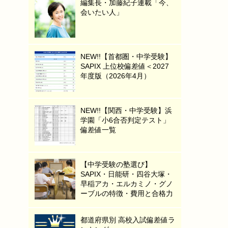
編集長・加藤紀子連載「今、
会いたい人」
NEW!!【首都圏・中学受験】
SAPIX 上位校偏差値＜2027
年度版（2026年4月）
NEW!!【関西・中学受験】浜
学園「小6合否判定テスト」
偏差値一覧
【中学受験の塾選び】
SAPIX・日能研・四谷大塚・
早稲アカ・エルカミノ・グノ
ーブルの特徴・費用と合格力
都道府県別 高校入試偏差値ラ