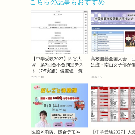
こちらの記事もおすすめ
【中学受験2027】四谷大
高校囲碁全国大会、
塚、第2回合不合判定テス
は灘・南山女子部が
ト（7/5実施）偏差値…筑駒
74・桜蔭70＜PR＞
2026.7.10
2026.8.5
医療✕消防、縫合デモや
【中学受験2027】人