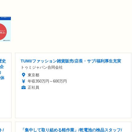
歴史
TUMI/ファッション雑貨販売/店長・サブ/福利厚生充実
企
トゥミジャパン合同会社
勤
東京都
間休
年収350万円～600万円
正社員
ト/
「集中して取り組める軽作業」/乾電池の検品スタッフ/