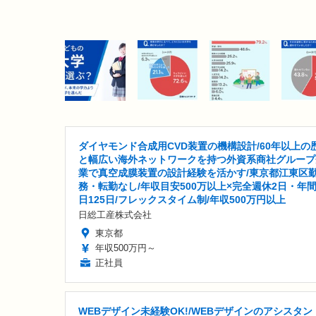
ダイヤモンド合成用CVD装置の機構設計/60年以上の
と幅広い海外ネットワークを持つ外資系商社グループ
業で真空成膜装置の設計経験を活かす/東京都江東区
務・転勤なし/年収目安500万以上×完全週休2日・年
日125日/フレックスタイム制/年収500万円以上
日総工産株式会社
東京都
年収500万円～
正社員
WEBデザイン未経験OK!/WEBデザインのアシスタン