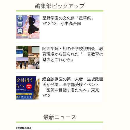
編集部ピックアップ
星野学園の文化祭「星華祭」
9/12-13…小中高合同
関西学院・初の全学校説明会…教
育現場から語られた「一貫教育の
魅力とこれから」
総合診療医の第一人者・生坂政臣
氏が登壇…医学部受験イベント
「医師を目指す君たちへ」東京
9/13
最新ニュース