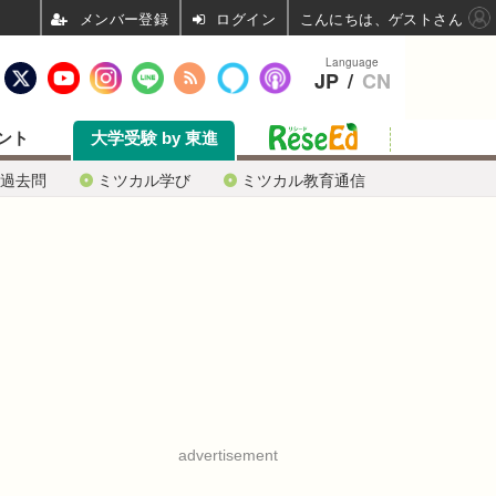
ログイン
こんにちは、ゲストさん
Language
JP
/
CN
ント
大学受験 by 東進
過去問
ミツカル学び
ミツカル教育通信
advertisement