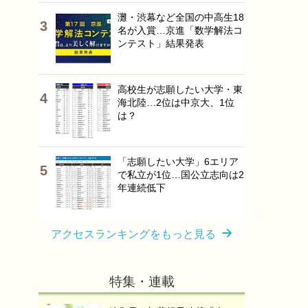
灘・渋幕など全国の中高生18
名が入賞…京進「数学解法コ
ンテスト」結果発表
高校生が志願したい大学・東
海北陸…2位は中京大、1位
は？
「志願したい大学」6エリア
で私立が1位…国公立志向は2
年連続低下
アクセスランキングをもっと見る
特集・連載