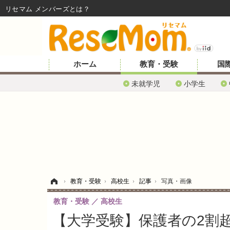
リセマム メンバーズ
ホーム
教育・受験
国
未就学児
小学生
ホーム
›
教育・受験
›
高校生
›
記事
›
写真・画像
教育・受験
高校生
【大学受験】保護者の2割