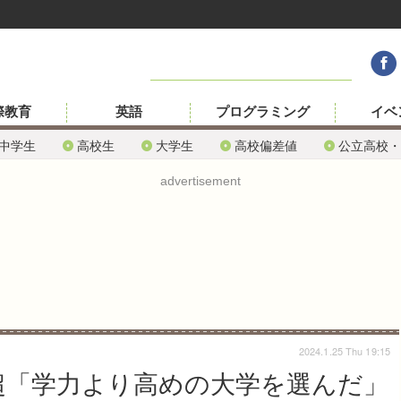
際教育
英語
プログラミング
イベ
中学生
高校生
大学生
高校偏差値
公立高校・
advertisement
2024.1.25 Thu 19:15
超「学力より高めの大学を選んだ」