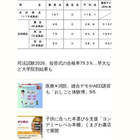
司法試験2026、短答式の合格率79.3％…早大な
ど大学院別結果も
医療✕消防、縫合デモやAED講習
も「おしごと体験博」9/5
子供に合った本選びを支援「ヨン
デミーレベル本棚」くまざわ書店
で展開