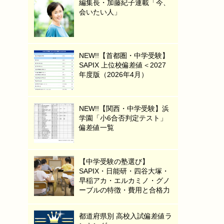
編集長・加藤紀子連載「今、
会いたい人」
NEW!!【首都圏・中学受験】
SAPIX 上位校偏差値＜2027
年度版（2026年4月）
NEW!!【関西・中学受験】浜
学園「小6合否判定テスト」
偏差値一覧
【中学受験の塾選び】
SAPIX・日能研・四谷大塚・
早稲アカ・エルカミノ・グノ
ーブルの特徴・費用と合格力
都道府県別 高校入試偏差値ラ