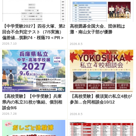
【中学受験2027】四谷大塚、第2
高校囲碁全国大会、団体戦は
回合不合判定テスト（7/5実施）
灘・南山女子部が優勝
偏差値…筑駒74・桜蔭70＜PR＞
2026.7.10
2026.8.5
【高校受験】【中学受験】兵庫
【高校受験】横須賀の私立4校が
県内の私立31校が集結、個別相
参加…合同相談会10/12
談会9/6
2026.7.28
2026.8.5