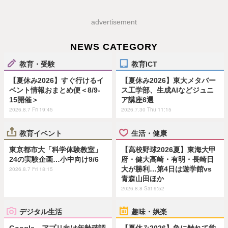
advertisement
NEWS CATEGORY
教育・受験
教育ICT
【夏休み2026】すぐ行けるイ
【夏休み2026】東大メタバー
ベント情報おまとめ便＜8/9-
ス工学部、生成AIなどジュニ
15開催＞
ア講座6選
2026.8.7 Fri 19:45
2026.7.30 Thu 11:15
教育イベント
生活・健康
東京都市大「科学体験教室」
【高校野球2026夏】東海大甲
24の実験企画…小中向け9/6
府・健大高崎・有明・長崎日
大が勝利…第4日は遊学館vs
2026.8.7 Fri 18:15
青森山田ほか
2026.8.8 Sat 9:52
デジタル生活
趣味・娯楽