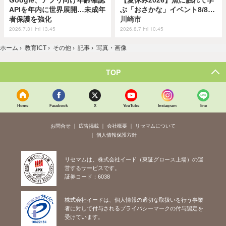
Google、アプリ向け年齢確認
【夏休み2026】魚に触れて学
APIを年内に世界展開…未成年
ぶ「おさかな」イベント8/8…
者保護を強化
川崎市
2026.7.31 Fri 13:45
2026.8.7 Fri 10:45
ホーム
›
教育ICT
›
その他
›
記事
›
写真・画像
TOP
Home
Facebook
X
YouTube
Instagram
line
お問合せ
広告掲載
会社概要
リセマムについて
個人情報保護方針
リセマムは、株式会社イード（東証グロース上場）の運
営するサービスです。
証券コード：6038
株式会社イードは、個人情報の適切な取扱いを行う事業
者に対して付与されるプライバシーマークの付与認定を
受けています。