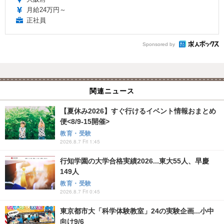
月給24万円～
正社員
Sponsored by
関連ニュース
【夏休み2026】すぐ行けるイベント情報おまとめ
便<8/9-15開催>
教育・受験
2026.8.7 Fri 1:45
行知学園の大学合格実績2026...東大55人、早慶
149人
教育・受験
2026.8.7 Fri 0:45
東京都市大「科学体験教室」24の実験企画...小中
向け9/6