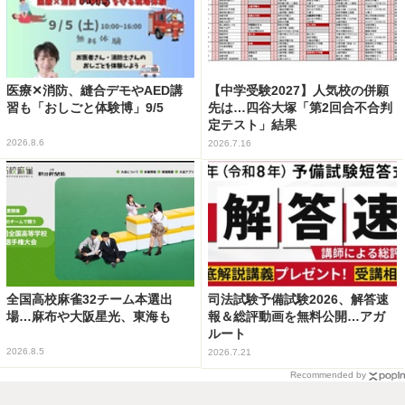
医療✕消防、縫合デモやAED講
【中学受験2027】人気校の併願
習も「おしごと体験博」9/5
先は…四谷大塚「第2回合不合判
定テスト」結果
2026.8.6
2026.7.16
全国高校麻雀32チーム本選出
司法試験予備試験2026、解答速
場…麻布や大阪星光、東海も
報＆総評動画を無料公開…アガ
ルート
2026.8.5
2026.7.21
Recommended by