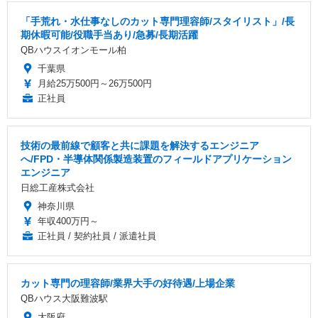
「手荒れ・水仕事なしのカット専門理容師/スタイリスト」/長
期休暇可能/役職手当あり/急募/長期活躍
QBハウスイオンモール柏
千葉県
月給25万500円～26万500円
正社員
技術の最前線で顧客と共に課題を解決するエンジニア
へ/FPD・半導体関係製造装置のフィールドアプリケーション
エンジニア
日総工産株式会社
神奈川県
年収400万円～
正社員 / 契約社員 / 派遣社員
カット専門の理容師/業界大手の好待遇/上場企業
QBハウス大阪難波駅
大阪府