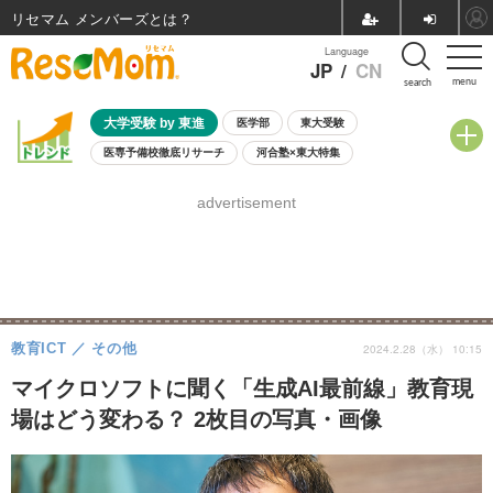
リセマム メンバーズ
Language
JP
/
CN
menu
search
大学受験 by 東進
医学部
東大受験
医専予備校徹底リサーチ
河合塾×東大特集
親子で考える大学選び
高校受験
中学受験
小学校受験
advertisement
共通テスト
夏休み
8月開催学校説明会・相談会
8月開催イベント・WS
全国公立高校 過去問
人気記事
自由研究教材（小学生向け）
自由研究教材（中学生向け）
ランキング
教育ICT
その他
2024.2.28（水） 10:15
マイクロソフトに聞く「生成AI最前線」教育現
場はどう変わる？ 2枚目の写真・画像