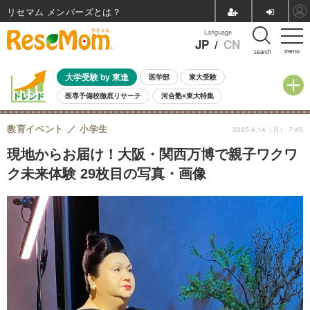
リセマム メンバーズ
Language
JP
/
CN
menu
search
大学受験 by 東進
医学部
東大受験
医専予備校徹底リサーチ
河合塾×東大特集
親子で考える大学選び
高校受験
中学受験
小学校受験
教育イベント
小学生
2025.4.14（月） 7:45
共通テスト
夏休み
8月開催学校説明会・相談会
8月開催イベント・WS
全国公立高校 過去問
人気記事
現地からお届け！大阪・関西万博で親子ワクワ
自由研究教材（小学生向け）
自由研究教材（中学生向け）
ランキング
ク未来体験 29枚目の写真・画像