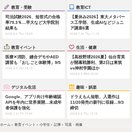
教育・受験
教育ICT
司法試験2026、短答式の合格
【夏休み2026】東大メタバー
率79.3％…早大など大学院別
ス工学部、生成AIなどジュニ
結果も
ア講座6選
2026.8.6 Thu 18:45
2026.7.30 Thu 11:15
教育イベント
生活・健康
医療✕消防、縫合デモやAED
【高校野球2026夏】仙台育英
講習も「おしごと体験博」9/5
が開幕戦勝利、第2日は東筑
vs神村学園ほか
2026.8.6 Thu 18:15
2026.8.5 Wed 20:32
デジタル生活
趣味・娯楽
Google、アプリ向け年齢確認
ドラえもん短歌、入選作は
APIを年内に世界展開…未成年
11/20発売の新刊に収録…9/3
者保護を強化
締切
2026.7.31 Fri 13:45
2026.8.6 Thu 15:15
ホーム
›
教育イベント
›
小学生
›
記事
›
写真・画像