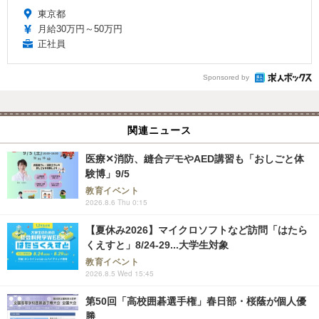
東京都
月給30万円～50万円
正社員
Sponsored by
関連ニュース
医療✕消防、縫合デモやAED講習も「おしごと体
験博」9/5
教育イベント
2026.8.6 Thu 0:15
【夏休み2026】マイクロソフトなど訪問「はたら
くえすと」8/24-29...大学生対象
教育イベント
2026.8.5 Wed 15:45
第50回「高校囲碁選手権」春日部・桜蔭が個人優
勝