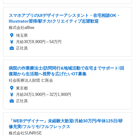
スマホアプリのUIデザイナーアシスタント・在宅相談OK・
Illustrator習得/駅チカ/クリエイティブ志望歓迎
株式会社alBee
埼玉県
月給30万8,900円～54万円
正社員
病院の作業療法士/訪問同行&地域活動で在宅までサポート!回
復期から生活期へ視野を広げたいOT募集
社会医療法人財団 仁医会
東京都
月給24万1,900円～32万1,900円
正社員
「WEBデザイナー」未経験大歓迎/月給30万円/年休125日/研
修充実/フルリモ/フルフレックス
株式会社SUNRISE