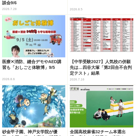
談会9/6
2026.7.28
2026.8.5
医療✕消防、縫合デモやAED講
【中学受験2027】人気校の併願
習も「おしごと体験博」9/5
先は…四谷大塚「第2回合不合判
定テスト」結果
2026.8.6
2026.7.16
砂金甲子園、神戸女学院が優
全国高校麻雀32チーム本選出