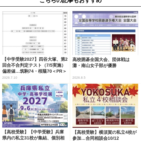
こちらの記事もおすすめ
【中学受験2027】四谷大塚、第2
高校囲碁全国大会、団体戦は
回合不合判定テスト（7/5実施）
灘・南山女子部が優勝
偏差値…筑駒74・桜蔭70＜PR＞
2026.7.10
2026.8.5
【高校受験】【中学受験】兵庫
【高校受験】横須賀の私立4校が
県内の私立31校が集結、個別相
参加…合同相談会10/12