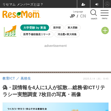
リセマム メンバーズ
Language
JP
/
CN
menu
search
大学受験 by 東進
医学部
東大受験
医専予備校徹底リサーチ
河合塾×東大特集
親子で考える大学選び
高校受験
中学受験
小学校受験
advertisement
共通テスト
夏休み
8月開催学校説明会・相談会
8月開催イベント・WS
全国公立高校 過去問
人気記事
自由研究教材（小学生向け）
自由研究教材（中学生向け）
ランキング
教育ICT
高校生
2025.5.14（水） 9:45
偽・誤情報を4人に1人が拡散…総務省ICTリテ
ラシー実態調査 7枚目の写真・画像