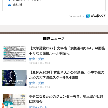
正社員
Sponsored by
関連ニュース
【大学受験2027】文科省「実施要項Q&A」AI面接
不可など面接ルール明確化
教育・受験
2026.8.6 Thu 19:0
【夏休み2026】村山斉氏が公開講義、小中学生の
ための大学講義スクール9月開校
教育・受験
2026.8.6 Thu 1:15
幸せになるためのジェンダー教育、埼玉県が9/19
に講演会
教育イベント