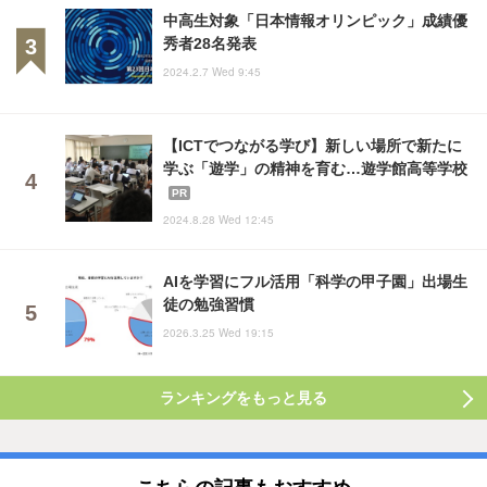
中高生対象「日本情報オリンピック」成績優
秀者28名発表
2024.2.7 Wed 9:45
【ICTでつながる学び】新しい場所で新たに
学ぶ「遊学」の精神を育む…遊学館高等学校
PR
2024.8.28 Wed 12:45
AIを学習にフル活用「科学の甲子園」出場生
徒の勉強習慣
2026.3.25 Wed 19:15
ランキングをもっと見る