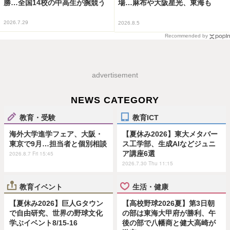
勝…全国14校の中高生が腕競う
場…麻布や大阪星光、東海も
2026.7.29
2026.8.5
Recommended by
advertisement
NEWS CATEGORY
教育・受験
教育ICT
海外大学進学フェア、大阪・
【夏休み2026】東大メタバー
東京で9月…担当者と個別相談
ス工学部、生成AIなどジュニ
ア講座6選
2026.8.7 Fri 15:45
2026.7.30 Thu 11:15
教育イベント
生活・健康
【夏休み2026】巨人Gタウン
【高校野球2026夏】第3日朝
で自由研究、世界の野球文化
の部は東海大甲府が勝利、午
学ぶイベント8/15-16
後の部で八幡商と健大高崎が