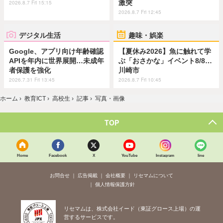
激突
2026.8.7 Fri 15:15
2026.8.7 Fri 12:45
デジタル生活
趣味・娯楽
Google、アプリ向け年齢確認
【夏休み2026】魚に触れて学
APIを年内に世界展開…未成年
ぶ「おさかな」イベント8/8…
者保護を強化
川崎市
2026.7.31 Fri 13:45
2026.8.7 Fri 10:45
ホーム
›
教育ICT
›
高校生
›
記事
›
写真・画像
TOP
Home
Facebook
X
YouTube
Instagram
line
お問合せ
広告掲載
会社概要
リセマムについて
個人情報保護方針
リセマムは、株式会社イード（東証グロース上場）の運
営するサービスです。