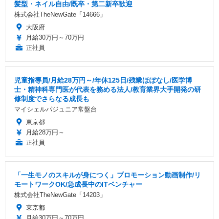
髪型・ネイル自由/既卒・第二新卒歓迎
株式会社TheNewGate「14666」
大阪府
月給30万円～70万円
正社員
児童指導員/月給28万円～/年休125日/残業ほぼなし/医学博
士・精神科専門医が代表を務める法人/教育業界大手開発の研
修制度でさらなる成長も
マイシェルパジュニア常盤台
東京都
月給28万円～
正社員
「一生モノのスキルが身につく」プロモーション動画制作/リ
モートワークOK/急成長中のITベンチャー
株式会社TheNewGate「14203」
東京都
月給30万円～70万円