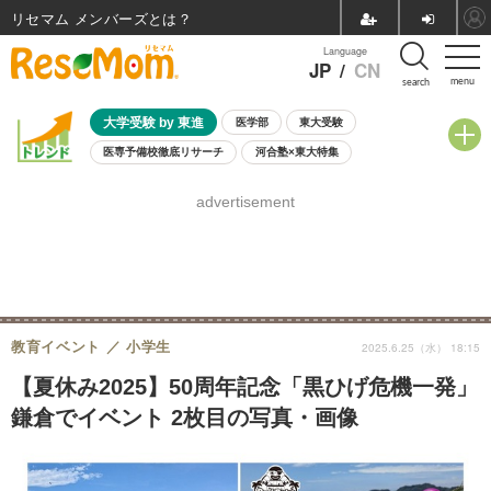
リセマム メンバーズ
Language
JP
/
CN
menu
search
大学受験 by 東進
医学部
東大受験
医専予備校徹底リサーチ
河合塾×東大特集
親子で考える大学選び
高校受験
中学受験
小学校受験
advertisement
共通テスト
夏休み
8月開催学校説明会・相談会
8月開催イベント・WS
全国公立高校 過去問
人気記事
自由研究教材（小学生向け）
自由研究教材（中学生向け）
ランキング
教育イベント
小学生
2025.6.25（水） 18:15
【夏休み2025】50周年記念「黒ひげ危機一発」
鎌倉でイベント 2枚目の写真・画像