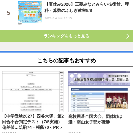
【夏休み2026】三菱みなとみらい技術館、理
科・算数のふしぎ教室8/8
2026.8.4 Tue 13:15
ランキングをもっと見る
こちらの記事もおすすめ
【中学受験2027】四谷大塚、第2
高校囲碁全国大会、団体戦は
回合不合判定テスト（7/5実施）
灘・南山女子部が優勝
偏差値…筑駒74・桜蔭70＜PR＞