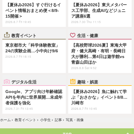
【夏休み2026】すぐ行けるイ
【夏休み2026】東大メタバー
ベント情報おまとめ便＜8/9-
ス工学部、生成AIなどジュニ
15開催＞
ア講座6選
2026.8.7 Fri 19:45
2026.7.30 Thu 11:15
教育イベント
生活・健康
東京都市大「科学体験教室」
【高校野球2026夏】東海大甲
24の実験企画…小中向け9/6
府・健大高崎・有明・長崎日
大が勝利…第4日は遊学館vs
2026.8.7 Fri 18:15
青森山田ほか
2026.8.8 Sat 9:52
デジタル生活
趣味・娯楽
Google、アプリ向け年齢確認
【夏休み2026】魚に触れて学
APIを年内に世界展開…未成年
ぶ「おさかな」イベント8/8…
者保護を強化
川崎市
2026.7.31 Fri 13:45
2026.8.7 Fri 10:45
ホーム
›
教育イベント
›
小学生
›
記事
›
写真・画像