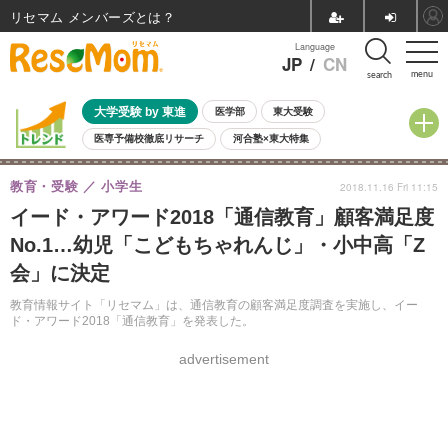
リセマム メンバーズ
Language
JP
/
CN
menu
search
大学受験 by 東進
医学部
東大受験
医専予備校徹底リサーチ
河合塾×東大特集
親子で考える大学選び
高校受験
中学受験
小学校受験
教育・受験
小学生
2018.11.16 Fri 11:15
共通テスト
夏休み
8月開催学校説明会・相談会
イード・アワード2018「通信教育」顧客満足度
8月開催イベント・WS
全国公立高校 過去問
人気記事
No.1…幼児「こどもちゃれんじ」・小中高「Z
自由研究教材（小学生向け）
自由研究教材（中学生向け）
ランキング
会」に決定
教育情報サイト「リセマム」は、通信教育の顧客満足度調査を実施し、イー
ド・アワード2018「通信教育」を発表した。
advertisement