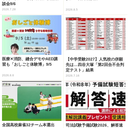
談会9/6
2026.7.28
2026.8.5
医療✕消防、縫合デモやAED講
【中学受験2027】人気校の併願
習も「おしごと体験博」9/5
先は…四谷大塚「第2回合不合判
定テスト」結果
2026.8.6
2026.7.16
全国高校麻雀32チーム本選出
司法試験予備試験2026、解答速