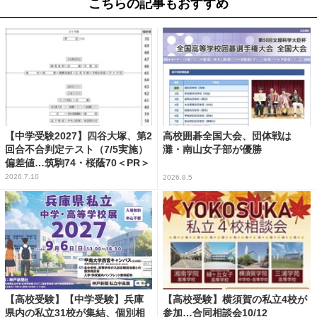
こちらの記事もおすすめ
【中学受験2027】四谷大塚、第2
高校囲碁全国大会、団体戦は
回合不合判定テスト（7/5実施）
灘・南山女子部が優勝
偏差値…筑駒74・桜蔭70＜PR＞
2026.7.10
2026.8.5
【高校受験】【中学受験】兵庫
【高校受験】横須賀の私立4校が
県内の私立31校が集結、個別相
参加…合同相談会10/12