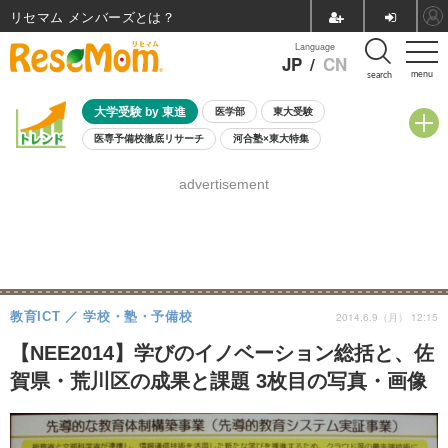
リセマム メンバーズ
Language
JP
/
CN
menu
search
大学受験 by 東進
医学部
東大受験
医専予備校徹底リサーチ
河合塾×東大特集
親子で考える大学選び
高校受験
中学受験
小学校受験
advertisement
共通テスト
夏休み
8月開催学校説明会・相談会
8月開催イベント・WS
全国公立高校 過去問
人気記事
自由研究教材（小学生向け）
自由研究教材（中学生向け）
ランキング
教育ICT
学校・塾・予備校
2014.6.9（月） 12:15
【NEE2014】学びのイノベーション総括と、佐
賀県・荒川区の成果と課題 3枚目の写真・画像