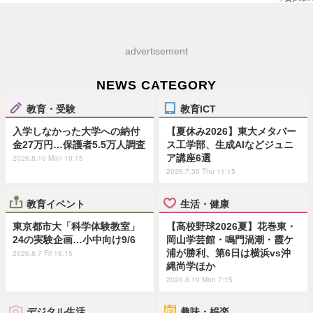
advertisement
NEWS CATEGORY
教育・受験
教育ICT
入学しなかった大学への納付
【夏休み2026】東大メタバー
金27万円…保護者5.5万人調査
ス工学部、生成AIなどジュニ
ア講座6選
2026.8.10 Mon 10:15
2026.7.30 Thu 11:15
教育イベント
生活・健康
東京都市大「科学体験教室」
【高校野球2026夏】花巻東・
24の実験企画…小中向け9/6
岡山学芸館・鳴門渦潮・霞ケ
浦が勝利、第6日は横浜vs沖
2026.8.7 Fri 18:15
縄尚学ほか
2026.8.10 Mon 7:15
デジタル生活
趣味・娯楽