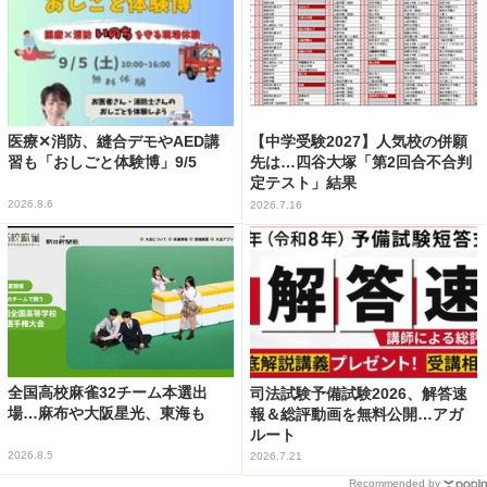
医療✕消防、縫合デモやAED講
【中学受験2027】人気校の併願
習も「おしごと体験博」9/5
先は…四谷大塚「第2回合不合判
定テスト」結果
2026.8.6
2026.7.16
全国高校麻雀32チーム本選出
司法試験予備試験2026、解答速
場…麻布や大阪星光、東海も
報＆総評動画を無料公開…アガ
ルート
2026.8.5
2026.7.21
Recommended by