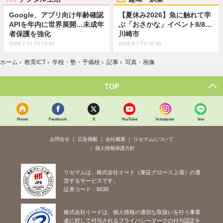
Google、アプリ向け年齢確認
【夏休み2026】魚に触れて学
APIを年内に世界展開…未成年
ぶ「おさかな」イベント8/8…
者保護を強化
川崎市
2026.7.31 Fri 13:45
2026.8.7 Fri 10:45
ホーム
›
教育ICT
›
学校・塾・予備校
›
記事
›
写真・画像
TOP
Home
Facebook
X
YouTube
Instagram
line
お問合せ
広告掲載
会社概要
リセマムについて
個人情報保護方針
リセマムは、株式会社イード（東証グロース上場）の運
営するサービスです。
証券コード：6038
株式会社イードは、個人情報の適切な取扱いを行う事業
者に対して付与されるプライバシーマークの付与認定を