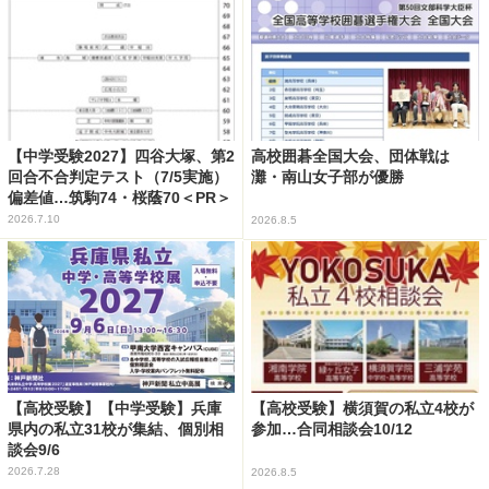
【中学受験2027】四谷大塚、第2
高校囲碁全国大会、団体戦は
回合不合判定テスト（7/5実施）
灘・南山女子部が優勝
偏差値…筑駒74・桜蔭70＜PR＞
2026.7.10
2026.8.5
【高校受験】【中学受験】兵庫
【高校受験】横須賀の私立4校が
県内の私立31校が集結、個別相
参加…合同相談会10/12
談会9/6
2026.7.28
2026.8.5