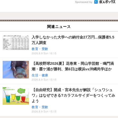
Sponsored by
関連ニュース
入学しなかった大学への納付金27万円...保護者5.5
万人調査
教育・受験
2026.8.9 Sun 16:15
【高校野球2026夏】花巻東・岡山学芸館・鳴門渦
潮・霞ケ浦が勝利、第6日は横浜vs沖縄尚学ほか
生活・健康
2026.8.9 Sun 13:15
【自由研究】開成・宮本先生が解説「シュワシュ
ワ」はなぜできる?カラフルサイダーをつくってみ
よう
教育・受験
2026.8.9 Sun 15:15