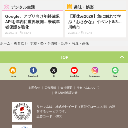
デジタル生活
趣味・娯楽
Google、アプリ向け年齢確認
【夏休み2026】魚に触れて学
APIを年内に世界展開…未成年
ぶ「おさかな」イベント8/8…
者保護を強化
川崎市
2026.7.31 Fri 13:45
2026.8.7 Fri 10:45
ホーム
›
教育ICT
›
学校・塾・予備校
›
記事
›
写真・画像
TOP
Home
Facebook
X
YouTube
Instagram
line
お問合せ
広告掲載
会社概要
リセマムについて
個人情報保護方針
リセマムは、株式会社イード（東証グロース上場）の運
営するサービスです。
証券コード：6038