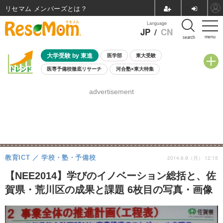
リセマム メンバーズ
Language
JP
/
CN
menu
search
大学受験 by 東進
医学部
東大受験
医専予備校徹底リサーチ
河合塾×東大特集
親子で考える大学選び
高校受験
中学受験
小学校受験
advertisement
共通テスト
夏休み
8月開催学校説明会・相談会
8月開催イベント・WS
全国公立高校 過去問
人気記事
自由研究教材（小学生向け）
自由研究教材（中学生向け）
ランキング
教育ICT
学校・塾・予備校
2014.6.9（月） 12:15
【NEE2014】学びのイノベーション総括と、佐
賀県・荒川区の成果と課題 6枚目の写真・画像