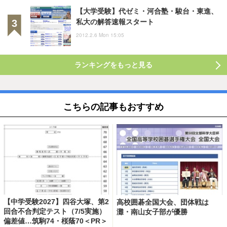
【大学受験】代ゼミ・河合塾・駿台・東進、
私大の解答速報スタート
2012.2.6 Mon 15:05
ランキングをもっと見る
こちらの記事もおすすめ
【中学受験2027】四谷大塚、第2
高校囲碁全国大会、団体戦は
回合不合判定テスト（7/5実施）
灘・南山女子部が優勝
偏差値…筑駒74・桜蔭70＜PR＞