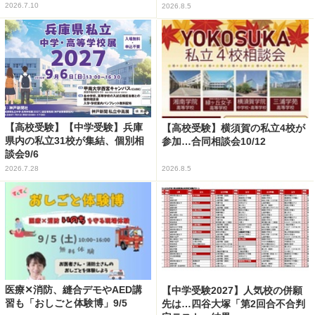
2026.7.10
2026.8.5
【高校受験】【中学受験】兵庫
【高校受験】横須賀の私立4校が
県内の私立31校が集結、個別相
参加…合同相談会10/12
談会9/6
2026.7.28
2026.8.5
医療✕消防、縫合デモやAED講
【中学受験2027】人気校の併願
習も「おしごと体験博」9/5
先は…四谷大塚「第2回合不合判