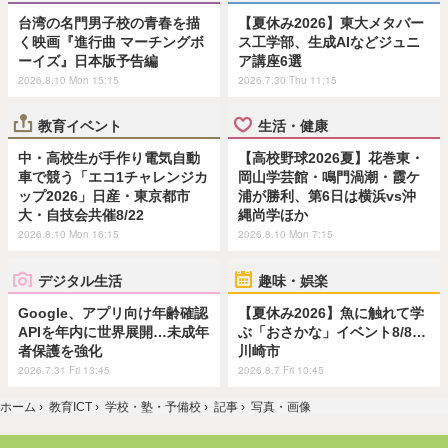
台湾の名門男子校の青春を描
【夏休み2026】東大メタバー
く映画『進行曲 マーチングボ
ス工学部、生成AIなどジュニ
ーイズ』日本版予告編
ア講座6選
2026.8.10 Mon 15:15
2026.7.30 Thu 11:15
教育イベント
生活・健康
中・高校生が手作り電気自動
【高校野球2026夏】花巻東・
車で競う「エコ1チャレンジカ
岡山学芸館・鳴門渦潮・霞ケ
ップ2026」日産・東京都市
浦が勝利、第6日は横浜vs沖
大・自技会共催8/22
縄尚学ほか
2026.8.10 Mon 16:15
2026.8.10 Mon 7:15
デジタル生活
趣味・娯楽
Google、アプリ向け年齢確認
【夏休み2026】魚に触れて学
APIを年内に世界展開…未成年
ぶ「おさかな」イベント8/8…
者保護を強化
川崎市
2026.7.31 Fri 13:45
2026.8.7 Fri 10:45
ホーム
›
教育ICT
›
学校・塾・予備校
›
記事
›
写真・画像