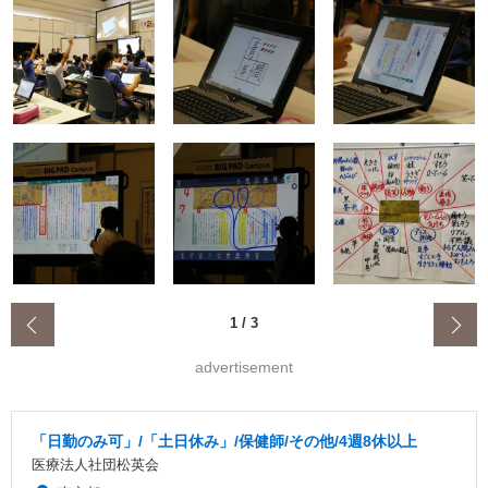
‹
1
/
3
advertisement
「日勤のみ可」/「土日休み」/保健師/その他/4週8休以上
医療法人社団松英会