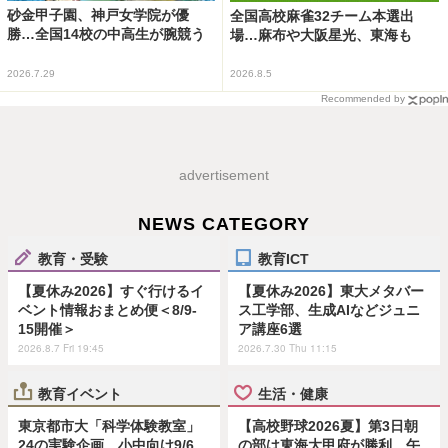
砂金甲子園、神戸女学院が優
全国高校麻雀32チーム本選出
勝…全国14校の中高生が腕競う
場…麻布や大阪星光、東海も
2026.7.29
2026.8.5
Recommended by
advertisement
NEWS CATEGORY
教育・受験
教育ICT
【夏休み2026】すぐ行けるイ
【夏休み2026】東大メタバー
ベント情報おまとめ便＜8/9-
ス工学部、生成AIなどジュニ
15開催＞
ア講座6選
2026.8.7 Fri 19:45
2026.7.30 Thu 11:15
教育イベント
生活・健康
東京都市大「科学体験教室」
【高校野球2026夏】第3日朝
24の実験企画…小中向け9/6
の部は東海大甲府が勝利、午