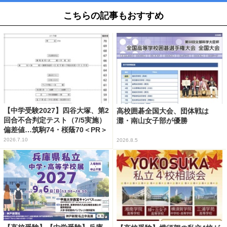
こちらの記事もおすすめ
【中学受験2027】四谷大塚、第2
高校囲碁全国大会、団体戦は
回合不合判定テスト（7/5実施）
灘・南山女子部が優勝
偏差値…筑駒74・桜蔭70＜PR＞
2026.7.10
2026.8.5