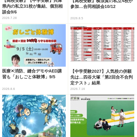
【高校受験】【中学受験】兵庫
【高校受験】横須賀の私立4校が
県内の私立31校が集結、個別相
参加…合同相談会10/12
談会9/6
2026.7.28
2026.8.5
医療✕消防、縫合デモやAED講
【中学受験2027】人気校の併願
習も「おしごと体験博」9/5
先は…四谷大塚「第2回合不合判
定テスト」結果
2026.8.6
2026.7.16