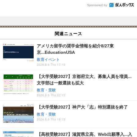
Sponsored by
関連ニュース
アメリカ留学の奨学金情報を紹介8/27東
京...EducationUSA
教育イベント
2026.8.6 Thu 17:15
【大学受験2027】京都府立大、募集人員を増員...
文学部は一般選抜も拡大
教育・受験
2026.8.6 Thu 22:15
【大学受験2027】神戸大「志」特別選抜を終了
教育・受験
2026.8.6 Thu 19:15
【高校受験2027】滋賀県立高、Web出願導入...入