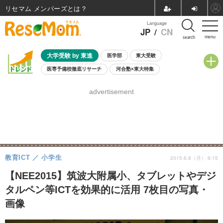
リセマム メンバーズ
Language
JP
/
CN
menu
search
大学受験 by 東進
医学部
東大受験
医専予備校徹底リサーチ
河合塾×東大特集
親子で考える大学選び
高校受験
中学受験
小学校受験
advertisement
共通テスト
夏休み
8月開催学校説明会・相談会
8月開催イベント・WS
全国公立高校 過去問
人気記事
自由研究教材（小学生向け）
自由研究教材（中学生向け）
ランキング
教育ICT
小学生
2015.6.8（月） 9:15
【NEE2015】筑波大附属小、タブレットやデジ
タルペン等ICTを効果的に活用 7枚目の写真・
画像