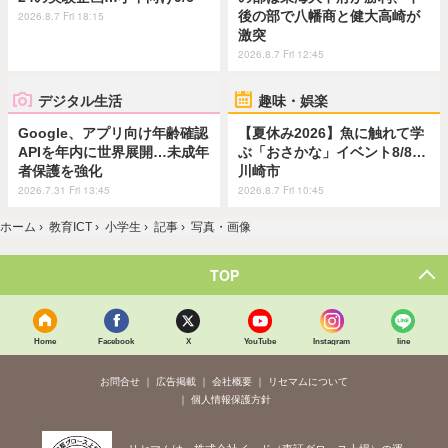
後の部で八幡商と健大高崎が
2026.8.7 Fri 18:15
激突
2026.8.7 Fri 12:45
デジタル生活
趣味・娯楽
Google、アプリ向け年齢確認
【夏休み2026】魚に触れて学
APIを年内に世界展開…未成年
ぶ「おさかな」イベント8/8…
者保護を強化
川崎市
2026.7.31 Fri 13:45
2026.8.7 Fri 10:45
ホーム
›
教育ICT
›
小学生
›
記事
›
写真・画像
TOP
Home
Facebook
X
YouTube
Instagram
line
お問合せ
広告掲載
会社概要
リセマムについて
個人情報保護方針