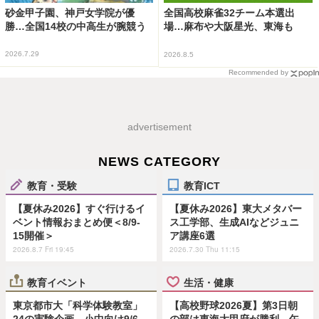
砂金甲子園、神戸女学院が優
全国高校麻雀32チーム本選出
勝…全国14校の中高生が腕競う
場…麻布や大阪星光、東海も
2026.7.29
2026.8.5
Recommended by
advertisement
NEWS CATEGORY
教育・受験
教育ICT
【夏休み2026】すぐ行けるイ
【夏休み2026】東大メタバー
ベント情報おまとめ便＜8/9-
ス工学部、生成AIなどジュニ
15開催＞
ア講座6選
2026.8.7 Fri 19:45
2026.7.30 Thu 11:15
教育イベント
生活・健康
東京都市大「科学体験教室」
【高校野球2026夏】第3日朝
24の実験企画…小中向け9/6
の部は東海大甲府が勝利、午