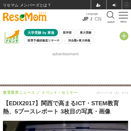
リセマム メンバーズ
Language
JP
/
CN
menu
search
大学受験 by 東進
医学部
東大受験
医専予備校徹底リサーチ
河合塾×東大特集
親子で考える大学選び
高校受験
中学受験
小学校受験
advertisement
共通テスト
夏休み
8月開催学校説明会・相談会
8月開催イベント・WS
全国公立高校 過去問
人気記事
自由研究教材（小学生向け）
自由研究教材（中学生向け）
ランキング
教育業界ニュース
イベント・セミナー
2017.11.16（木） 9:15
【EDIX2017】関西で高まるICT・STEM教育
熱、5ブースレポート 3枚目の写真・画像