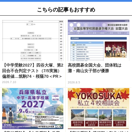
こちらの記事もおすすめ
【中学受験2027】四谷大塚、第2
高校囲碁全国大会、団体戦は
回合不合判定テスト（7/5実施）
灘・南山女子部が優勝
偏差値…筑駒74・桜蔭70＜PR＞
2026.7.10
2026.8.5