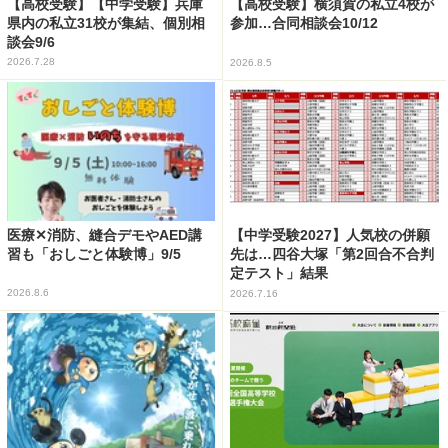
【高校受験】【中学受験】兵庫
【高校受験】横須賀の私立4校が
県内の私立31校が集結、個別相
参加…合同相談会10/12
談会9/6
2026.7.28
2026.8.5
医療✕消防、縫合デモやAED講
【中学受験2027】人気校の併願
習も「おしごと体験博」9/5
先は…四谷大塚「第2回合不合判
定テスト」結果
2026.8.6
2026.7.16