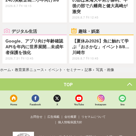
後の部で八幡商と健大高崎が
2026.8.7 Fri 18:15
激突
2026.8.7 Fri 12:45
デジタル生活
趣味・娯楽
Google、アプリ向け年齢確認
【夏休み2026】魚に触れて学
APIを年内に世界展開…未成年
ぶ「おさかな」イベント8/8…
者保護を強化
川崎市
2026.7.31 Fri 13:45
2026.8.7 Fri 10:45
ホーム
›
教育業界ニュース
›
イベント・セミナー
›
記事
›
写真・画像
TOP
Home
Facebook
X
YouTube
Instagram
line
お問合せ
広告掲載
会社概要
リセマムについて
個人情報保護方針