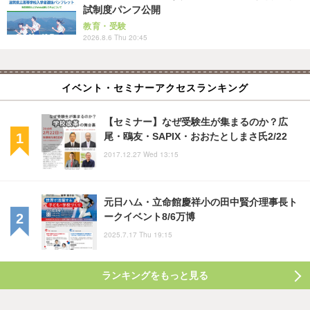
試制度パンフ公開
教育・受験
2026.8.6 Thu 20:45
イベント・セミナーアクセスランキング
【セミナー】なぜ受験生が集まるのか？広
尾・鴎友・SAPIX・おおたとしまさ氏2/22
2017.12.27 Wed 13:15
元日ハム・立命館慶祥小の田中賢介理事長ト
ークイベント8/6万博
2025.7.17 Thu 19:15
ランキングをもっと見る