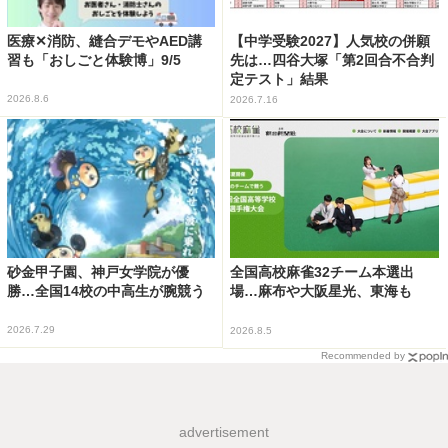
医療✕消防、縫合デモやAED講
【中学受験2027】人気校の併願
習も「おしごと体験博」9/5
先は…四谷大塚「第2回合不合判
定テスト」結果
2026.8.6
2026.7.16
砂金甲子園、神戸女学院が優
全国高校麻雀32チーム本選出
勝…全国14校の中高生が腕競う
場…麻布や大阪星光、東海も
2026.7.29
2026.8.5
Recommended by
advertisement