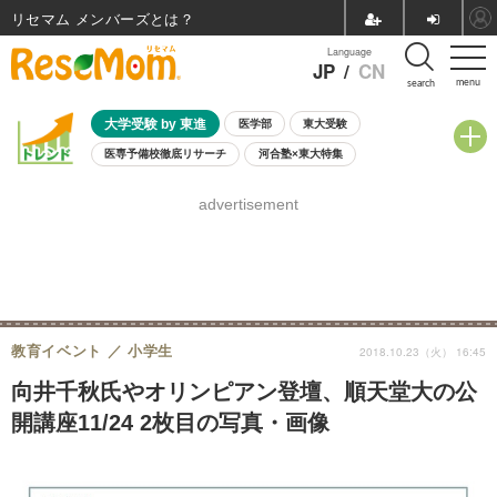
リセマム メンバーズ
Language
JP
/
CN
menu
search
大学受験 by 東進
医学部
東大受験
医専予備校徹底リサーチ
河合塾×東大特集
親子で考える大学選び
高校受験
中学受験
小学校受験
advertisement
共通テスト
夏休み
8月開催学校説明会・相談会
8月開催イベント・WS
全国公立高校 過去問
人気記事
自由研究教材（小学生向け）
自由研究教材（中学生向け）
ランキング
教育イベント
小学生
2018.10.23（火） 16:45
向井千秋氏やオリンピアン登壇、順天堂大の公
開講座11/24 2枚目の写真・画像