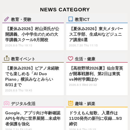
NEWS CATEGORY
教育・受験
教育ICT
【夏休み2026】村山斉氏が公
【夏休み2026】東大メタバー
開講義、小中学生のための大
ス工学部、生成AIなどジュニ
学講義スクール9月開校
ア講座6選
2026.8.6 Thu 19:15
2026.7.30 Thu 11:15
教育イベント
生活・健康
【夏休み2026】ピアノ未経験
【高校野球2026夏】仙台育英
でも楽しめる「AI Duo
が開幕戦勝利、第2日は東筑
Piano」横浜みなとみらい
vs神村学園ほか
8/31まで
2026.8.5 Wed 20:32
2026.8.6 Thu 19:45
デジタル生活
趣味・娯楽
Google、アプリ向け年齢確認
ドラえもん短歌、入選作は
APIを年内に世界展開…未成年
11/20発売の新刊に収録…9/3
者保護を強化
締切
2026.7.31 Fri 13:45
2026.8.6 Thu 15:15