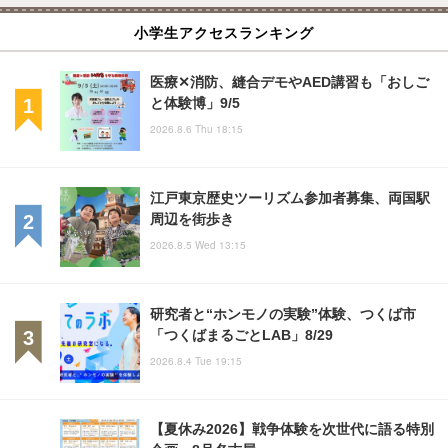
小学生アクセスランキング
医療✕消防、縫合デモやAED講習も「おしご
と体験博」9/5
2026.8.6 Thu 18:15
江戸東京歴史ツーリズム参加者募集、両国駅
周辺を街歩き
2026.8.5 Wed 13:15
研究者と“ホンモノの実験”体験、つくば市
「つくばまるごとLAB」8/29
2026.8.4 Tue 19:15
【夏休み2026】戦争体験を次世代に語る特別