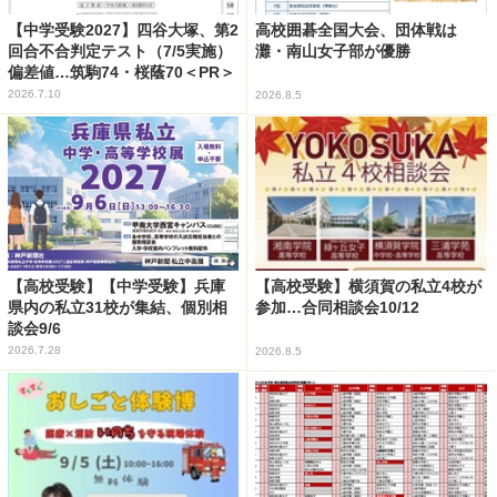
【中学受験2027】四谷大塚、第2
高校囲碁全国大会、団体戦は
回合不合判定テスト（7/5実施）
灘・南山女子部が優勝
偏差値…筑駒74・桜蔭70＜PR＞
2026.7.10
2026.8.5
【高校受験】【中学受験】兵庫
【高校受験】横須賀の私立4校が
県内の私立31校が集結、個別相
参加…合同相談会10/12
談会9/6
2026.7.28
2026.8.5