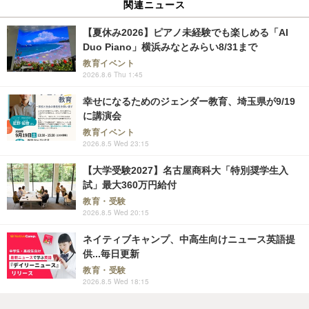
関連ニュース
【夏休み2026】ピアノ未経験でも楽しめる「AI
Duo Piano」横浜みなとみらい8/31まで
教育イベント
2026.8.6 Thu 1:45
幸せになるためのジェンダー教育、埼玉県が9/19
に講演会
教育イベント
2026.8.5 Wed 23:15
【大学受験2027】名古屋商科大「特別奨学生入
試」最大360万円給付
教育・受験
2026.8.5 Wed 20:15
ネイティブキャンプ、中高生向けニュース英語提
供...毎日更新
教育・受験
2026.8.5 Wed 18:15