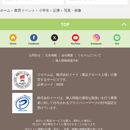
ホーム
›
教育イベント
›
小学生
›
記事
›
写真・画像
TOP
Home
Facebook
X
YouTube
Instagram
line
お問合せ
広告掲載
会社概要
リセマムについて
個人情報保護方針
リセマムは、株式会社イード（東証グロース上場）の運
営するサービスです。
証券コード：6038
株式会社イードは、個人情報の適切な取扱いを行う事業
者に対して付与されるプライバシーマークの付与認定を
受けています。
紹介した商品/サービスを購入、契約した場合に、
売上の一部が弊社サイトに還元されることがあります。
当サイトに掲載の記事・見出し・写真・画像の無断転載を禁じます。