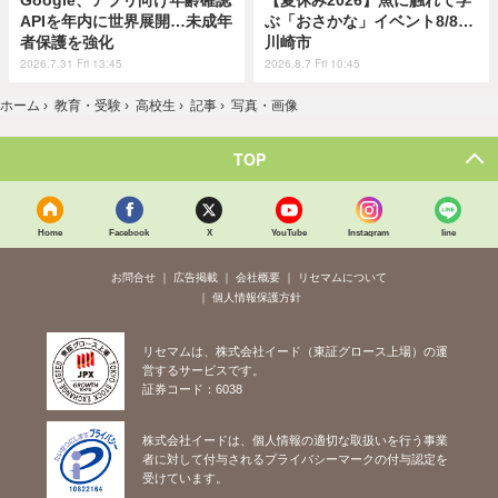
Google、アプリ向け年齢確認
【夏休み2026】魚に触れて学
APIを年内に世界展開…未成年
ぶ「おさかな」イベント8/8…
者保護を強化
川崎市
2026.7.31 Fri 13:45
2026.8.7 Fri 10:45
ホーム
›
教育・受験
›
高校生
›
記事
›
写真・画像
TOP
Home
Facebook
X
YouTube
Instagram
line
お問合せ
広告掲載
会社概要
リセマムについて
個人情報保護方針
リセマムは、株式会社イード（東証グロース上場）の運
営するサービスです。
証券コード：6038
株式会社イードは、個人情報の適切な取扱いを行う事業
者に対して付与されるプライバシーマークの付与認定を
受けています。