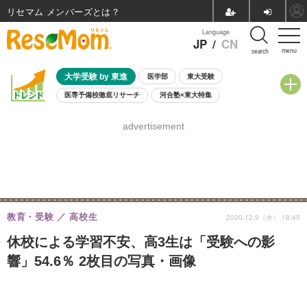
リセマム メンバーズ
Language
JP
/
CN
menu
search
大学受験 by 東進
医学部
東大受験
医専予備校徹底リサーチ
河合塾×東大特集
親子で考える大学選び
高校受験
中学受験
小学校受験
advertisement
共通テスト
夏休み
8月開催学校説明会・相談会
8月開催イベント・WS
全国公立高校 過去問
人気記事
自由研究教材（小学生向け）
自由研究教材（中学生向け）
ランキング
教育・受験
高校生
2020.12.9（水） 18:45
休校による学習不安、高3生は「受験への影
響」54.6％ 2枚目の写真・画像