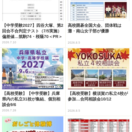
【中学受験2027】四谷大塚、第2
高校囲碁全国大会、団体戦は
回合不合判定テスト（7/5実施）
灘・南山女子部が優勝
偏差値…筑駒74・桜蔭70＜PR＞
2026.7.10
2026.8.5
【高校受験】【中学受験】兵庫
【高校受験】横須賀の私立4校が
県内の私立31校が集結、個別相
参加…合同相談会10/12
談会9/6
2026.7.28
2026.8.5