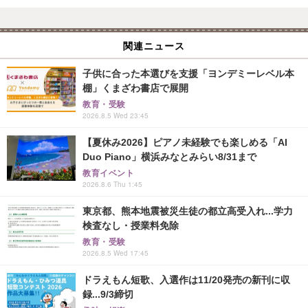
関連ニュース
子供に合った本選びを支援「ヨンデミーレベル本
棚」くまざわ書店で展開
教育・受験
2026.8.5 Wed 23:45
【夏休み2026】ピアノ未経験でも楽しめる「AI
Duo Piano」横浜みなとみらい8/31まで
教育イベント
2026.8.6 Thu 1:45
東京都、熊本地震被災生徒の都立高受入れ...学力
検査なし・授業料免除
教育・受験
2026.8.5 Wed 17:45
ドラえもん短歌、入選作は11/20発売の新刊に収
録...9/3締切