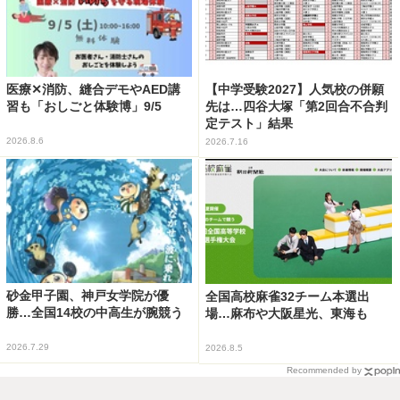
医療✕消防、縫合デモやAED講
【中学受験2027】人気校の併願
習も「おしごと体験博」9/5
先は…四谷大塚「第2回合不合判
定テスト」結果
2026.8.6
2026.7.16
砂金甲子園、神戸女学院が優
全国高校麻雀32チーム本選出
勝…全国14校の中高生が腕競う
場…麻布や大阪星光、東海も
2026.7.29
2026.8.5
Recommended by