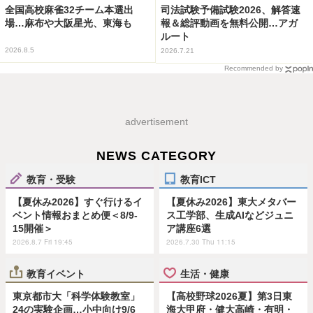
全国高校麻雀32チーム本選出
司法試験予備試験2026、解答速
場…麻布や大阪星光、東海も
報＆総評動画を無料公開…アガ
ルート
2026.8.5
2026.7.21
Recommended by
advertisement
NEWS CATEGORY
教育・受験
教育ICT
【夏休み2026】すぐ行けるイ
【夏休み2026】東大メタバー
ベント情報おまとめ便＜8/9-
ス工学部、生成AIなどジュニ
15開催＞
ア講座6選
2026.8.7 Fri 19:45
2026.7.30 Thu 11:15
教育イベント
生活・健康
東京都市大「科学体験教室」
【高校野球2026夏】第3日東
24の実験企画…小中向け9/6
海大甲府・健大高崎・有明・