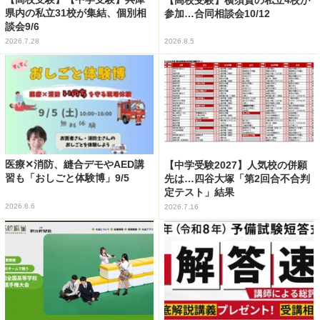
【高校受験】横須賀の私立4校が
県内の私立31校が集結、個別相
参加…合同相談会10/12
談会9/6
2026.7.28
2026.8.5
医療✕消防、縫合デモやAED講
【中学受験2027】人気校の併願
習も「おしごと体験博」9/5
先は…四谷大塚「第2回合不合判
定テスト」結果
2026.8.6
2026.7.16