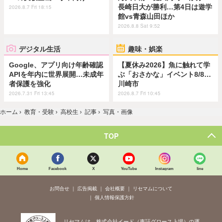
長崎日大が勝利…第4日は遊学
2026.8.7 Fri 18:15
館vs青森山田ほか
2026.8.8 Sat 9:52
デジタル生活
趣味・娯楽
Google、アプリ向け年齢確認
【夏休み2026】魚に触れて学
APIを年内に世界展開…未成年
ぶ「おさかな」イベント8/8…
者保護を強化
川崎市
2026.7.31 Fri 13:45
2026.8.7 Fri 10:45
ホーム
›
教育・受験
›
高校生
›
記事
›
写真・画像
TOP
Home
Facebook
X
YouTube
Instagram
line
お問合せ
広告掲載
会社概要
リセマムについて
個人情報保護方針
リセマムは、株式会社イード（東証グロース上場）の運