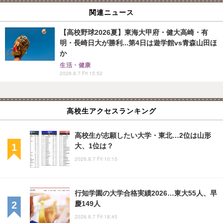
関連ニュース
【高校野球2026夏】東海大甲府・健大高崎・有
明・長崎日大が勝利...第4日は遊学館vs青森山田ほ
か
生活・健康
2026.8.7 Fri 15:52
高校生アクセスランキング
高校生が志願したい大学・東北…2位は山形
大、1位は？
2026.8.7 Fri 10:15
行知学園の大学合格実績2026…東大55人、早
慶149人
2026.8.7 Fri 18:45