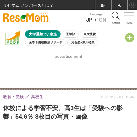
リセマム メンバーズ
Language
JP
/
CN
menu
search
大学受験 by 東進
医学部
東大受験
医専予備校徹底リサーチ
河合塾×東大特集
親子で考える大学選び
高校受験
中学受験
小学校受験
advertisement
共通テスト
夏休み
8月開催学校説明会・相談会
8月開催イベント・WS
全国公立高校 過去問
人気記事
自由研究教材（小学生向け）
自由研究教材（中学生向け）
ランキング
教育・受験
高校生
2020.12.9（水） 18:45
休校による学習不安、高3生は「受験への影
響」54.6％ 8枚目の写真・画像