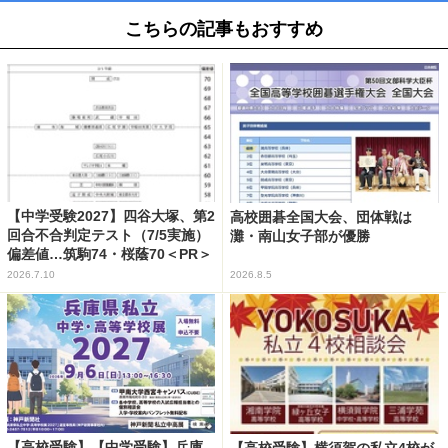
こちらの記事もおすすめ
【中学受験2027】四谷大塚、第2
高校囲碁全国大会、団体戦は
回合不合判定テスト（7/5実施）
灘・南山女子部が優勝
偏差値…筑駒74・桜蔭70＜PR＞
2026.7.10
2026.8.5
【高校受験】【中学受験】兵庫