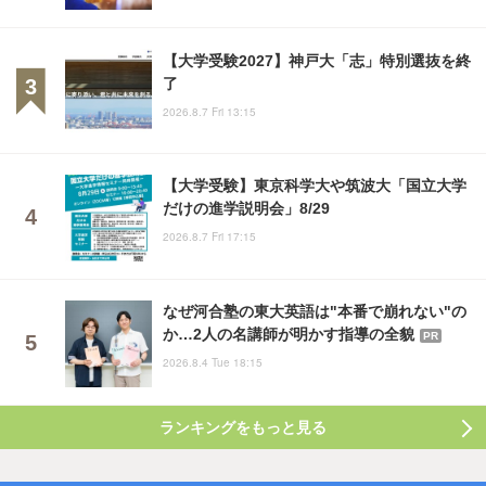
【大学受験2027】神戸大「志」特別選抜を終
了
2026.8.7 Fri 13:15
【大学受験】東京科学大や筑波大「国立大学
だけの進学説明会」8/29
2026.8.7 Fri 17:15
なぜ河合塾の東大英語は"本番で崩れない"の
か…2人の名講師が明かす指導の全貌
PR
2026.8.4 Tue 18:15
ランキングをもっと見る